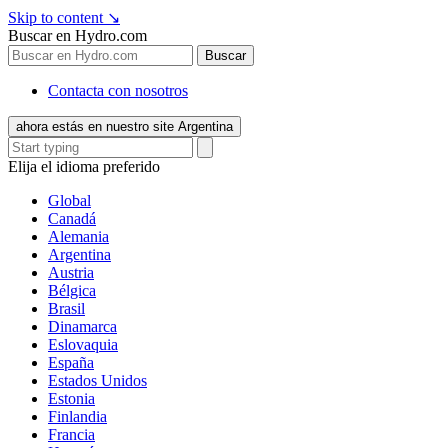
Skip to content
↘
Buscar en Hydro.com
Buscar
Contacta con nosotros
ahora estás en nuestro site Argentina
Elija el idioma preferido
Global
Canadá
Alemania
Argentina
Austria
Bélgica
Brasil
Dinamarca
Eslovaquia
España
Estados Unidos
Estonia
Finlandia
Francia