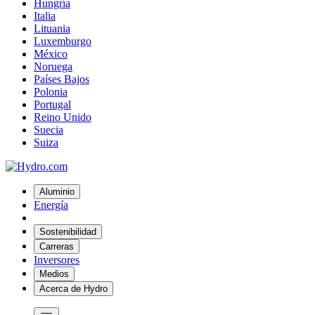
Hungría
Italia
Lituania
Luxemburgo
México
Noruega
Países Bajos
Polonia
Portugal
Reino Unido
Suecia
Suiza
Aluminio
Energía
Sostenibilidad
Carreras
Inversores
Medios
Acerca de Hydro