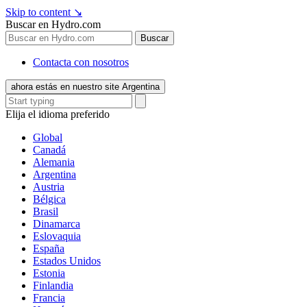
Skip to content
↘
Buscar en Hydro.com
Buscar
Contacta con nosotros
ahora estás en nuestro site Argentina
Elija el idioma preferido
Global
Canadá
Alemania
Argentina
Austria
Bélgica
Brasil
Dinamarca
Eslovaquia
España
Estados Unidos
Estonia
Finlandia
Francia