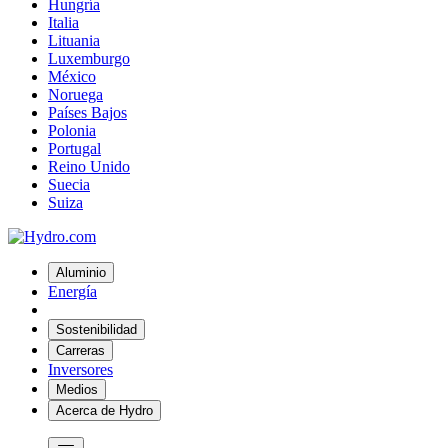
Hungría
Italia
Lituania
Luxemburgo
México
Noruega
Países Bajos
Polonia
Portugal
Reino Unido
Suecia
Suiza
Aluminio
Energía
Sostenibilidad
Carreras
Inversores
Medios
Acerca de Hydro