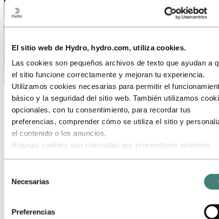
El sitio web de Hydro, hydro.com, utiliza cookies.
Las cookies son pequeños archivos de texto que ayudan a 
el sitio funcione correctamente y mejoran tu experiencia.
Utilizamos cookies necesarias para permitir el funcionamien
Acerca de Hydro
básico y la seguridad del sitio web. También utilizamos cook
Hydro es una empresa líder en aluminio y energías renovables que
opcionales, con tu consentimiento, para recordar tus
desarrolla negocios y asociaciones para un futuro más sostenible.
preferencias, comprender cómo se utiliza el sitio y personali
Contamos con 32 000 empleados en más de 140 ubicaciones y 40
países.
el contenido o los anuncios.
Algunas cookies son colocadas por proveedores externos
Ir a:
Aluminio
cuyos servicios utilizamos para seguridad, análisis o publici
Productos
Industrias a las que servimos
Estos terceros pueden combinar la información recopilada de
Selección
Sobre el aluminio
uso de nuestro sitio con otra información que les hayas
Necesarias
de
Innovación e I+D
proporcionado o que hayan recopilado a través de tu uso de
consentimiento
Ir a:
Energía
servicios. El tercero listado como responsable de una cooki
Preferencias
terceros es el Responsable del Tratamiento de los datos
Ir a:
Sostenibilidad