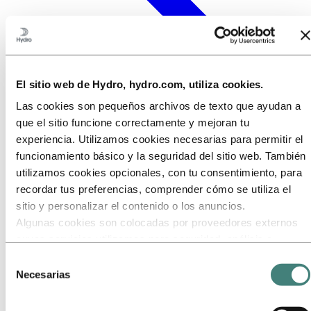
El sitio web de Hydro, hydro.com, utiliza cookies.
Las cookies son pequeños archivos de texto que ayudan a
que el sitio funcione correctamente y mejoran tu
experiencia. Utilizamos cookies necesarias para permitir el
funcionamiento básico y la seguridad del sitio web. También
utilizamos cookies opcionales, con tu consentimiento, para
recordar tus preferencias, comprender cómo se utiliza el
sitio y personalizar el contenido o los anuncios.
Algunas cookies son colocadas por proveedores externos
cuyos servicios utilizamos para seguridad, análisis o
publicidad. Estos terceros pueden combinar la información
Selección
recopilada de tu uso de nuestro sitio con otra información
Necesarias
de
que les hayas proporcionado o que hayan recopilado a
consentimiento
través de tu uso de sus servicios. El tercero listado como