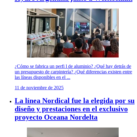
¿Cómo se fabrica un perfi l de aluminio? ¿Qué hay detrás de
un presupuesto de carpintería? ¿Qué diferencias existen entre
las líneas disponibles en el ...
11 de noviembre de 2025
La línea Nordical fue la elegida por su
diseño y prestaciones en el exclusivo
proyecto Oceana Nordelta