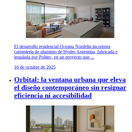
El desarrollo residencial Oceana Nordelta incorpora
carpintería de aluminio de Hydro Argentina, fabricada e
instalada por Politec, en un proyecto que ...
16 de octubre de 2025
Orbital: la ventana urbana que eleva
el diseño contemporáneo sin resignar
eficiencia ni accesibilidad