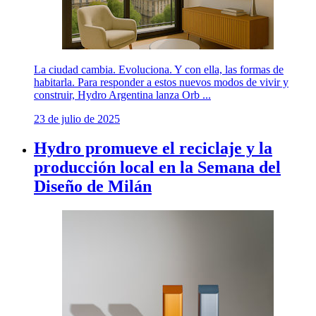
La ciudad cambia. Evoluciona. Y con ella, las formas de
habitarla. Para responder a estos nuevos modos de vivir y
construir, Hydro Argentina lanza Orb ...
23 de julio de 2025
Hydro promueve el reciclaje y la
producción local en la Semana del
Diseño de Milán