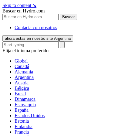
Skip to content
↘
Buscar en Hydro.com
Buscar
Contacta con nosotros
ahora estás en nuestro site Argentina
Elija el idioma preferido
Global
Canadá
Alemania
Argentina
Austria
Bélgica
Brasil
Dinamarca
Eslovaquia
España
Estados Unidos
Estonia
Finlandia
Francia