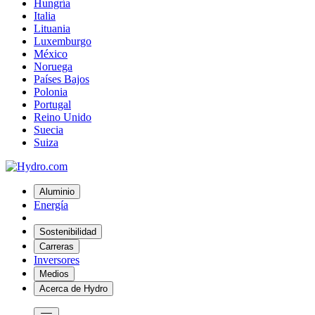
Hungría
Italia
Lituania
Luxemburgo
México
Noruega
Países Bajos
Polonia
Portugal
Reino Unido
Suecia
Suiza
Aluminio
Energía
Sostenibilidad
Carreras
Inversores
Medios
Acerca de Hydro