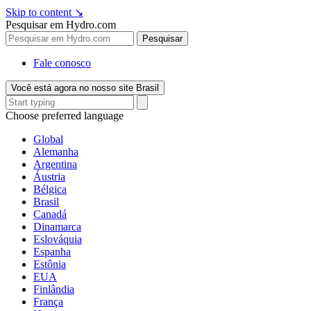
Skip to content
↘
Pesquisar em Hydro.com
Pesquisar
Fale conosco
Você está agora no nosso site Brasil
Choose preferred language
Global
Alemanha
Argentina
Áustria
Bélgica
Brasil
Canadá
Dinamarca
Eslováquia
Espanha
Estônia
EUA
Finlândia
França