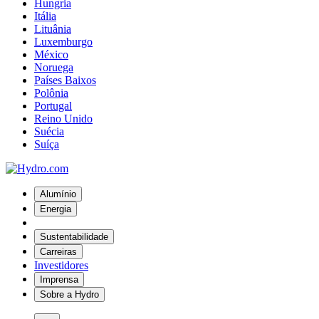
Hungria
Itália
Lituânia
Luxemburgo
México
Noruega
Países Baixos
Polônia
Portugal
Reino Unido
Suécia
Suíça
Alumínio
Energia
Sustentabilidade
Carreiras
Investidores
Imprensa
Sobre a Hydro