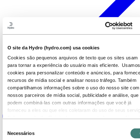
O site da Hydro (hydro.com) usa cookies
Cookies são pequenos arquivos de texto que os sites usam
para tornar a experiência do usuário mais eficiente. Usamos
cookies para personalizar conteúdo e anúncios, para fornece
recursos de mídia social e analisar nosso tráfego. Também
compartilhamos informações sobre o uso do nosso site com
nossos parceiros de mídia social, publicidade e análise, que
podem combiná-las com outras informações que você já
forneceu a eles ou que eles coletaram do uso de seus servi
Selecione o botão ‘Rejeitar’ para recusar todos os cookies n
necessários. Selecione o botão ‘Permitir seleção’ para aceita
Seleção
os cookies selecionados. Selecione o botão ‘Permitir todos’ 
Utilize o Canal Direto abaixo
Necessários
de
aceitar todos os tipos de cookies. Importante - Você pode