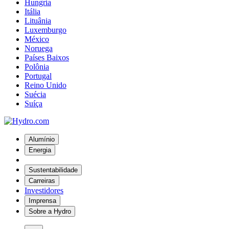
Hungria
Itália
Lituânia
Luxemburgo
México
Noruega
Países Baixos
Polônia
Portugal
Reino Unido
Suécia
Suíça
Alumínio
Energia
Sustentabilidade
Carreiras
Investidores
Imprensa
Sobre a Hydro