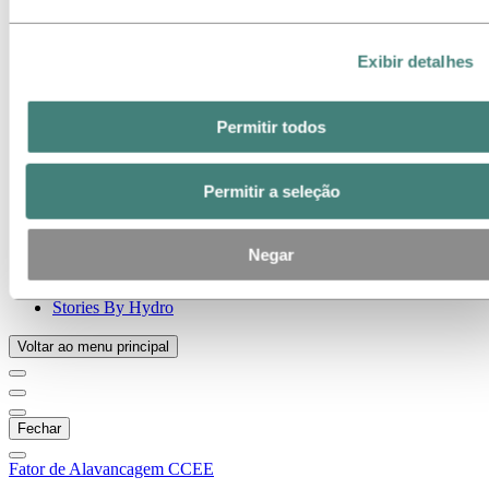
Temas em destaque
Galeria de mídia
Exibir detalhes
Ir para:
Sobre a Hydro
Sobre a Hydro
Indústrias que fazem a diferença
Permitir todos
Nosso propósito e valores
Nossa Estratégia
Localizações da Hydro no Brasil
Nossos negócios
Permitir a seleção
Nossa história
Gerenciamento e Organização
Governança corporativa
Negar
Suprimentos
Patrocínios
Stories By Hydro
Voltar ao menu principal
Fechar
Fator de Alavancagem CCEE