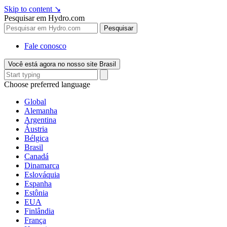
Skip to content
↘
Pesquisar em Hydro.com
Pesquisar
Fale conosco
Você está agora no nosso site Brasil
Choose preferred language
Global
Alemanha
Argentina
Áustria
Bélgica
Brasil
Canadá
Dinamarca
Eslováquia
Espanha
Estônia
EUA
Finlândia
França