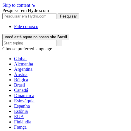
Skip to content
↘
Pesquisar em Hydro.com
Pesquisar
Fale conosco
Você está agora no nosso site Brasil
Choose preferred language
Global
Alemanha
Argentina
Áustria
Bélgica
Brasil
Canadá
Dinamarca
Eslováquia
Espanha
Estônia
EUA
Finlândia
França