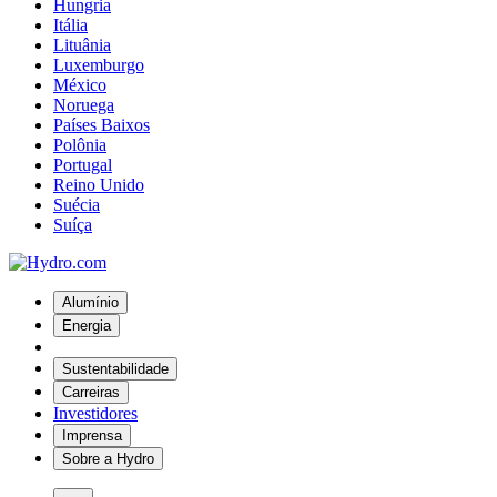
Hungria
Itália
Lituânia
Luxemburgo
México
Noruega
Países Baixos
Polônia
Portugal
Reino Unido
Suécia
Suíça
Alumínio
Energia
Sustentabilidade
Carreiras
Investidores
Imprensa
Sobre a Hydro