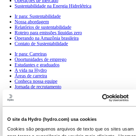
Operações de mercado
Sustentabilidade na Energia Hidrelétrica
Ir para:
Sustentabilidade
Nossa abordagem
Relatórios de sustentabilidade
Roteiro para emissões líquidas zero
Operando na Amazônia brasileira
Contato de Sustentabilidade
Ir para:
Carreiras
Oportunidades de emprego
Estudantes e graduados
A vida na Hydro
Áreas de carreira
Conheça nossa equipe
Jornada de recrutamento
Contato e perguntas frequentes
Ir para:
Investidores
Contatos de investidores
Ir para:
Imprensa
O site da Hydro (hydro.com) usa cookies
Contatos de meios de comunicação
Cookies são pequenos arquivos de texto que os sites usam
Notícias
Visão geral da Hydro
para tornar a experiência do usuário mais eficiente. Usamos