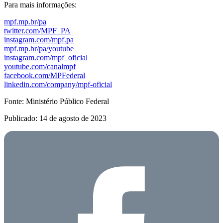
Para mais informações:
mpf.mp.br/pa
twitter.com/MPF_PA
instagram.com/mpf.pa
mpf.mp.br/pa/youtube
instagram.com/mpf_oficial
youtube.com/canalmpf
facebook.com/MPFederal
linkedin.com/company/mpf-oficial
Fonte: Ministério Público Federal
Publicado: 14 de agosto de 2023