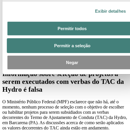
Contatos de meios de comunicação
Notícias
Exibir detalhes
Assinatura de notícias
Visão geral da Hydro
Temas em destaque
Permitir todos
Galeria de mídia
Imprensa
Permitir a seleção
Notícias
2023
Informação sobre seleção de projetos a serem executados com
verbas do TAC da Hydro é falsa
Negar
Informação sobre seleção de projetos a
serem executados com verbas do TAC da
Hydro é falsa
O Ministério Público Federal (MPF) esclarece que não há, até o
momento, nenhum processo de seleção com o objetivo de escolher
ou habilitar projetos para serem subsidiados com as verbas
decorrentes do Termo de Ajustamento de Conduta (TAC) da Hydro,
em Barcarena (PA). As discussões acerca de como serão aplicados
os valores decorrentes do TAC ainda estão em andamento.