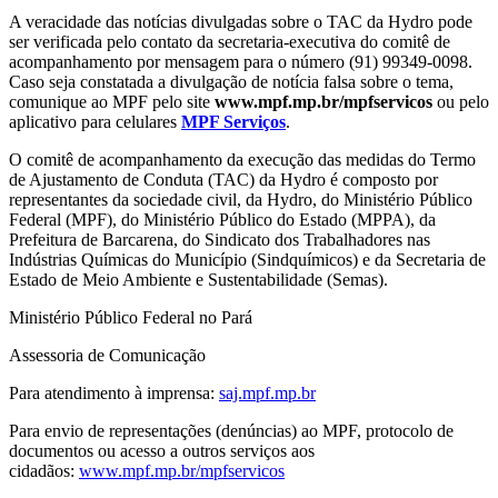
A veracidade das notícias divulgadas sobre o TAC da Hydro pode
ser verificada pelo contato da secretaria-executiva do comitê de
acompanhamento por mensagem para o número (91) 99349-0098.
Caso seja constatada a divulgação de notícia falsa sobre o tema,
comunique ao MPF pelo site
www.mpf.mp.br/mpfservicos
ou pelo
aplicativo para celulares
MPF Serviços
.
O comitê de acompanhamento da execução das medidas do Termo
de Ajustamento de Conduta (TAC) da Hydro é composto por
representantes da sociedade civil, da Hydro, do Ministério Público
Federal (MPF), do Ministério Público do Estado (MPPA), da
Prefeitura de Barcarena, do Sindicato dos Trabalhadores nas
Indústrias Químicas do Município (Sindquímicos) e da Secretaria de
Estado de Meio Ambiente e Sustentabilidade (Semas).
Ministério Público Federal no Pará
Assessoria de Comunicação
Para atendimento à imprensa:
saj.mpf.mp.br
Para envio de representações (denúncias) ao MPF, protocolo de
documentos ou acesso a outros serviços aos
cidadãos:
www.mpf.mp.br/mpfservicos