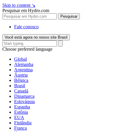
Skip to content
↘
Pesquisar em Hydro.com
Pesquisar
Fale conosco
Você está agora no nosso site Brasil
Choose preferred language
Global
Alemanha
Argentina
Áustria
Bélgica
Brasil
Canadá
Dinamarca
Eslováquia
Espanha
Estônia
EUA
Finlândia
França