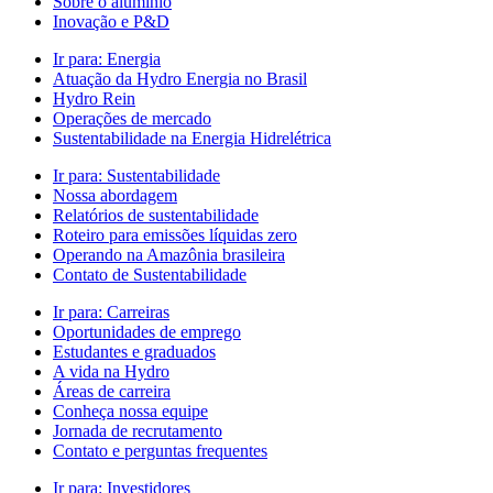
Sobre o alumínio
Inovação e P&D
Ir para:
Energia
Atuação da Hydro Energia no Brasil
Hydro Rein
Operações de mercado
Sustentabilidade na Energia Hidrelétrica
Ir para:
Sustentabilidade
Nossa abordagem
Relatórios de sustentabilidade
Roteiro para emissões líquidas zero
Operando na Amazônia brasileira
Contato de Sustentabilidade
Ir para:
Carreiras
Oportunidades de emprego
Estudantes e graduados
A vida na Hydro
Áreas de carreira
Conheça nossa equipe
Jornada de recrutamento
Contato e perguntas frequentes
Ir para:
Investidores