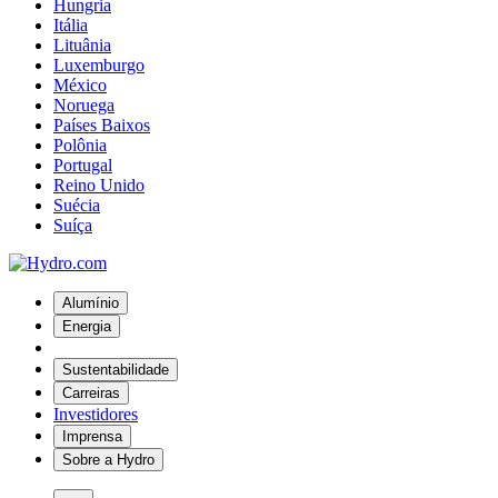
Hungria
Itália
Lituânia
Luxemburgo
México
Noruega
Países Baixos
Polônia
Portugal
Reino Unido
Suécia
Suíça
Alumínio
Energia
Sustentabilidade
Carreiras
Investidores
Imprensa
Sobre a Hydro