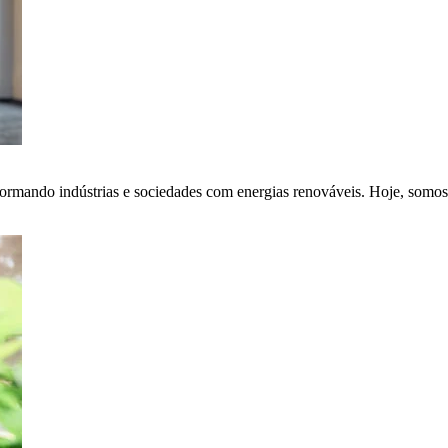
ormando indústrias e sociedades com energias renováveis. Hoje, somos 