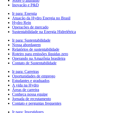
Sobre o alumínio
Inovação e P&D
Ir para:
Energia
Atuação da Hydro Energia no Brasil
Hydro Rein
Operações de mercado
Sustentabilidade na Energia Hidrelétrica
Ir para:
Sustentabilidade
Nossa abordagem
Relatórios de sustentabilidade
Roteiro para emissões líquidas zero
Operando na Amazônia brasileira
Contato de Sustentabilidade
Ir para:
Carreiras
Oportunidades de emprego
Estudantes e graduados
A vida na Hydro
Áreas de carreira
Conheça nossa equipe
Jornada de recrutamento
Contato e perguntas frequentes
Ir para:
Investidores