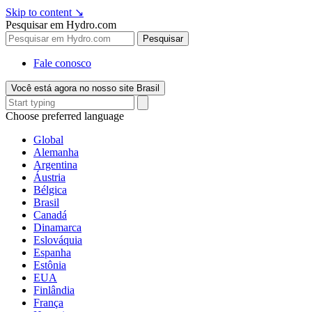
Skip to content
↘
Pesquisar em Hydro.com
Pesquisar
Fale conosco
Você está agora no nosso site Brasil
Choose preferred language
Global
Alemanha
Argentina
Áustria
Bélgica
Brasil
Canadá
Dinamarca
Eslováquia
Espanha
Estônia
EUA
Finlândia
França