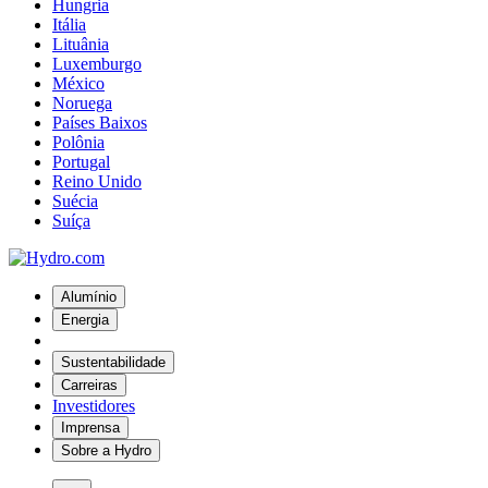
Hungria
Itália
Lituânia
Luxemburgo
México
Noruega
Países Baixos
Polônia
Portugal
Reino Unido
Suécia
Suíça
Alumínio
Energia
Sustentabilidade
Carreiras
Investidores
Imprensa
Sobre a Hydro