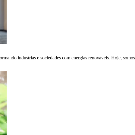
ormando indústrias e sociedades com energias renováveis. Hoje, somos 