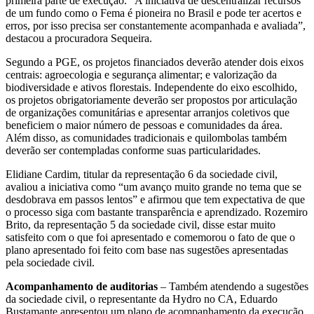
primeira parte de execução. “A iniciativa de descentralizar recursos
de um fundo como o Fema é pioneira no Brasil e pode ter acertos e
erros, por isso precisa ser constantemente acompanhada e avaliada”,
destacou a procuradora Sequeira.
Segundo a PGE, os projetos financiados deverão atender dois eixos
centrais: agroecologia e segurança alimentar; e valorização da
biodiversidade e ativos florestais. Independente do eixo escolhido,
os projetos obrigatoriamente deverão ser propostos por articulação
de organizações comunitárias e apresentar arranjos coletivos que
beneficiem o maior número de pessoas e comunidades da área.
Além disso, as comunidades tradicionais e quilombolas também
deverão ser contempladas conforme suas particularidades.
Elidiane Cardim, titular da representação 6 da sociedade civil,
avaliou a iniciativa como “um avanço muito grande no tema que se
desdobrava em passos lentos” e afirmou que tem expectativa de que
o processo siga com bastante transparência e aprendizado. Rozemiro
Brito, da representação 5 da sociedade civil, disse estar muito
satisfeito com o que foi apresentado e comemorou o fato de que o
plano apresentado foi feito com base nas sugestões apresentadas
pela sociedade civil.
Acompanhamento de auditorias
– Também atendendo a sugestões
da sociedade civil, o representante da Hydro no CA, Eduardo
Bustamante apresentou um plano de acompanhamento da execução