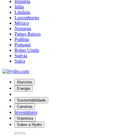
Hungria
Itália
Lituânia
Luxemburgo
México
Noruega
Países Baixos
Polônia
Portugal
Reino Unido
Suécia
Suíça
Alumínio
Energia
Sustentabilidade
Carreiras
Investidores
Imprensa
Sobre a Hydro