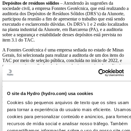
Depósitos de resíduos sólidos
– Atendendo às sugestões da
sociedade civil, a empresa Fonntes Geotécnica, que está realizando a
auditoria dos Depósitos de Resíduos Sólidos (DRS’s) da Alunorte,
participou da reunião a fim de apresentar o trabalho que está sendo
executado e esclarecendo dúvidas. Os DRS’s 1 e 2 estão localizados
na planta industrial da Alunorte, em Barcarena (PA), e a auditoria
sobre a segurança e estabilidade desses depósitos está prevista no
item 3.1 do TAC.
A Fonntes Geotécnica é uma empresa sediada no estado de Minas
Gerais, foi selecionada para realizar a auditoria de um dos itens do
TAC por meio de seleção pública, concluída no início de 2022, e
conta com oito profissionais de engenharia na equipe da auditoria
nos DRS’s da Hydro.
O engenheiro geotécnico Álbano Santos, da Fonntes Geotécnica,
explicou que, inicialmente, foi feito um alinhamento com o
Ministério Público Federal (MPF) para que a empresa auditora
O site da Hydro (hydro.com) usa cookies
compreendesse as atribuições do item 3.1 do TAC. A partir daí, um
ofício tratando das questões pertinentes à auditoria foi elaborado
Cookies são pequenos arquivos de texto que os sites usam
pela Fonntes e aprovado pelo MPF. Este documento passou a ser
para tornar a experiência do usuário mais eficiente. Usamos
utilizado como referência para elaboração de todos os 29 relatórios
cookies para personalizar conteúdo e anúncios, para fornece
preliminares entregues às partes signatárias do TAC.
recursos de mídia social e analisar nosso tráfego. Também
Em 2022, foram realizadas duas visitas técnicas presenciais pela
compartilhamos informações sobre o uso do nosso site com