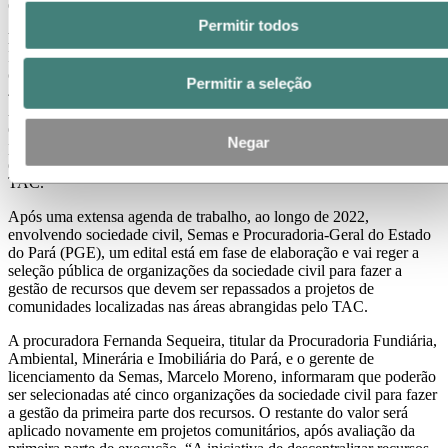
engenharia.
Permitir todos
Recursos de multas no Fema
– Os valores das multas pagas pela
Hydro e depositados no Fundo Estadual de Meio Ambiente (Fema),
conforme previsto na cláusula sexta do TAC, já somam mais de R$
Permitir a seleção
41 milhões. O Fema é gerenciado pela Secretaria de Estado de Meio
Ambiente e Sustentabilidade do Pará (Semas), mas os recursos,
especificamente oriundos do TAC, vão ter gestão descentralizada
Negar
para financiar projetos comunitários locais, atendendo às sugestões
da sociedade civil que participa do Comitê de Acompanhamento do
TAC.
Após uma extensa agenda de trabalho, ao longo de 2022,
envolvendo sociedade civil, Semas e Procuradoria-Geral do Estado
do Pará (PGE), um edital está em fase de elaboração e vai reger a
seleção pública de organizações da sociedade civil para fazer a
gestão de recursos que devem ser repassados a projetos de
comunidades localizadas nas áreas abrangidas pelo TAC.
A procuradora Fernanda Sequeira, titular da Procuradoria Fundiária,
Ambiental, Minerária e Imobiliária do Pará, e o gerente de
licenciamento da Semas, Marcelo Moreno, informaram que poderão
ser selecionadas até cinco organizações da sociedade civil para fazer
a gestão da primeira parte dos recursos. O restante do valor será
aplicado novamente em projetos comunitários, após avaliação da