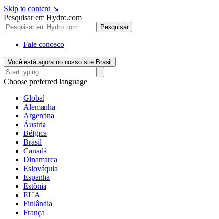
Skip to content
↘
Pesquisar em Hydro.com
Pesquisar
Fale conosco
Você está agora no nosso site Brasil
Choose preferred language
Global
Alemanha
Argentina
Áustria
Bélgica
Brasil
Canadá
Dinamarca
Eslováquia
Espanha
Estônia
EUA
Finlândia
França