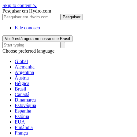
Skip to content
↘
Pesquisar em Hydro.com
Pesquisar
Fale conosco
Você está agora no nosso site Brasil
Choose preferred language
Global
Alemanha
Argentina
Áustria
Bélgica
Brasil
Canadá
Dinamarca
Eslováquia
Espanha
Estônia
EUA
Finlândia
França