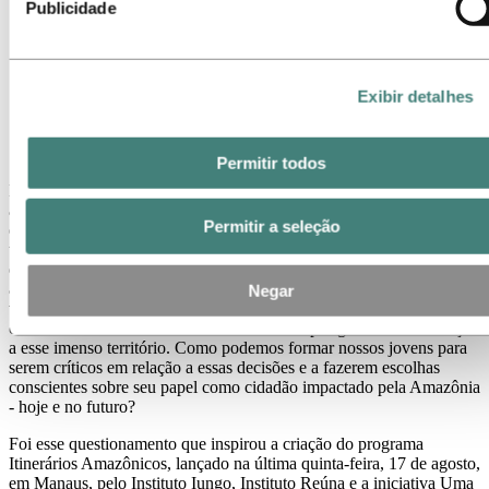
Publicidade
Exibir detalhes
Permitir todos
Nas últimas semanas os olhares do mundo todo têm se voltado para
a Amazônia, em especial o Pará, para debater como promover o
Permitir a seleção
desenvolvimento sustentável da região. A maior floresta do planeta
tem papel fundamental no clima, na produção agrícola e na
qualidade de vida em diversas regiões do país e do planeta. Não
apenas isso: ela é casa de uma diversidade enorme de pessoas, que
Negar
vivem próximas aos rios, no campo, em povoados indígenas ou em
cidades. Muitas decisões têm sido tomadas por governos em relação
a esse imenso território. Como podemos formar nossos jovens para
serem críticos em relação a essas decisões e a fazerem escolhas
conscientes sobre seu papel como cidadão impactado pela Amazônia
- hoje e no futuro?
Foi esse questionamento que inspirou a criação do programa
Itinerários Amazônicos, lançado na última quinta-feira, 17 de agosto,
em Manaus, pelo Instituto Iungo, Instituto Reúna e a iniciativa Uma