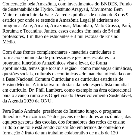
Concertação pela Amazônia, com investimentos do BNDES, Fundo
de Sustentabilidade Hydro, Instituto Arapyaú, Movimento Bem
Maior e patrocínio da Vale. As redes públicas de ensino de 8 dos 9
estados por onde se estende a Amazônia Legal já aderiram ao
programa: Acre, Amapá, Amazonas, Maranhão, Mato Grosso, Pará,
Roraima e Tocantins. Juntos, esses estados têm mais de 54 mil
professores, 1 milhão de estudantes e 3 mil escolas de Ensino
Médio.
Com duas frentes complementares - materiais curriculares e
formação continuada de professores e gestores escolares - o
programa Itinerários Amazônicos visa a levar, de forma
aprofundada, temas que tocam a região - como mudanças climáticas,
questões sociais, culturais e econômicas - de maneira articulada com
a Base Nacional Comum Curricular e os currículos estaduais de
Ensino Médio. A iniciativa foi destacada pelo especialista mundial
em currículo, Dr. Phill Lambert, como exemplo na área educacional
para o avanço rumo aos Objetivos do Desenvolvimento Sustentável,
da Agenda 2030 da ONU.
Para Paulo Andrade, presidente do Instituto iungo, o programa
Itinerários Amazônicos “é dos jovens e educadores amazônidas, das
equipes gestoras das escolas, dos formadores das redes de ensino.
Tudo o que foi e está sendo construído em termos de conteúdo e
formação é fruto de um trabalho colaborativo de mais de 120