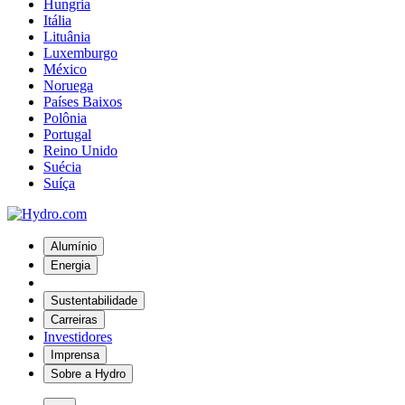
Hungria
Itália
Lituânia
Luxemburgo
México
Noruega
Países Baixos
Polônia
Portugal
Reino Unido
Suécia
Suíça
Alumínio
Energia
Sustentabilidade
Carreiras
Investidores
Imprensa
Sobre a Hydro