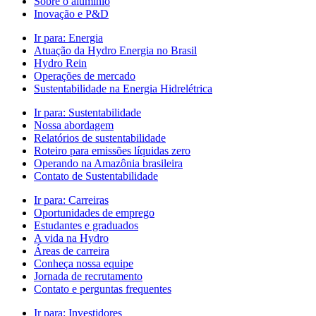
Sobre o alumínio
Inovação e P&D
Ir para:
Energia
Atuação da Hydro Energia no Brasil
Hydro Rein
Operações de mercado
Sustentabilidade na Energia Hidrelétrica
Ir para:
Sustentabilidade
Nossa abordagem
Relatórios de sustentabilidade
Roteiro para emissões líquidas zero
Operando na Amazônia brasileira
Contato de Sustentabilidade
Ir para:
Carreiras
Oportunidades de emprego
Estudantes e graduados
A vida na Hydro
Áreas de carreira
Conheça nossa equipe
Jornada de recrutamento
Contato e perguntas frequentes
Ir para:
Investidores