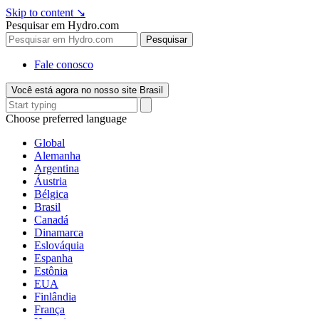
Skip to content
↘
Pesquisar em Hydro.com
Pesquisar
Fale conosco
Você está agora no nosso site Brasil
Choose preferred language
Global
Alemanha
Argentina
Áustria
Bélgica
Brasil
Canadá
Dinamarca
Eslováquia
Espanha
Estônia
EUA
Finlândia
França