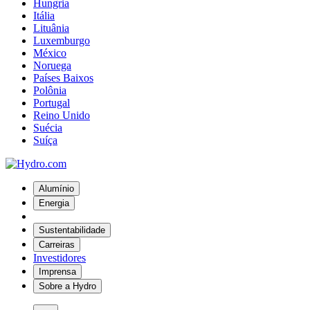
Hungria
Itália
Lituânia
Luxemburgo
México
Noruega
Países Baixos
Polônia
Portugal
Reino Unido
Suécia
Suíça
Alumínio
Energia
Sustentabilidade
Carreiras
Investidores
Imprensa
Sobre a Hydro