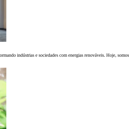
ormando indústrias e sociedades com energias renováveis. Hoje, somos 