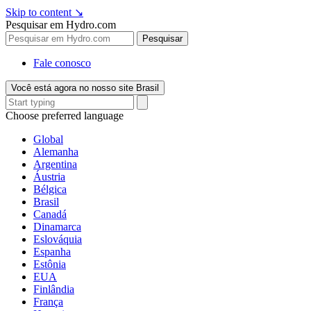
Skip to content
↘
Pesquisar em Hydro.com
Pesquisar
Fale conosco
Você está agora no nosso site Brasil
Choose preferred language
Global
Alemanha
Argentina
Áustria
Bélgica
Brasil
Canadá
Dinamarca
Eslováquia
Espanha
Estônia
EUA
Finlândia
França