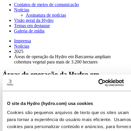
Contatos de meios de comunicação
Notícias
Assinatura de notícias
Visão geral da Hydro
Temas em destaque
Galeria de mídia
Imprensa
Notícias
2025
Áreas de operação da Hydro em Barcarena ampliam
cobertura vegetal para mais de 3.200 hectares
Áreas de operação da Hydro em
Barcarena ampliam cobertura vegetal
para mais de 3.200 hectares
Alunorte e Albras ampliaram as áreas vegetadas de seu território em
O site da Hydro (hydro.com) usa cookies
180% desde a aquisição do terreno, em 1984. Mineração
Cookies são pequenos arquivos de texto que os sites usam
Paragominas reabilitou mais de 3.400 hectares desde o início de seu
programa de reflorestamento, em 2009
para tornar a experiência do usuário mais eficiente. Usamos
cookies para personalizar conteúdo e anúncios, para fornece