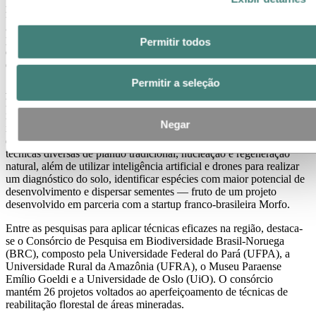
plantas da Alunorte, maior refinaria de alumina em planta única do
mundo, e Albras, joint-venture entre a Hydro e a NAAC - Nippon
Amazon Aluminium Co., Ltd e maior produtora de alumínio
primário do Brasil, a cobertura vegetal representava 1.174 hectares à
Permitir todos
época da aquisição. Desde então, o aumento da área verde se deu
especialmente por ações de proteção e conservação.
Permitir a seleção
A Mineração Paragominas tem como meta permanente reabilitar um
hectare a cada hectare já minerado, descontadas as áreas de
infraestrutura. Para realizar o reflorestamento, no último ano foram
Negar
introduzidas 34.193 mudas de espécies nativas da Amazônia,
divididas em 132 espécies de 33 famílias. Isso é feito por meio de
técnicas diversas de plantio tradicional, nucleação e regeneração
natural, além de utilizar inteligência artificial e drones para realizar
um diagnóstico do solo, identificar espécies com maior potencial de
desenvolvimento e dispersar sementes — fruto de um projeto
desenvolvido em parceria com a startup franco-brasileira Morfo.
Entre as pesquisas para aplicar técnicas eficazes na região, destaca-
se o Consórcio de Pesquisa em Biodiversidade Brasil-Noruega
(BRC), composto pela Universidade Federal do Pará (UFPA), a
Universidade Rural da Amazônia (UFRA), o Museu Paraense
Emílio Goeldi e a Universidade de Oslo (UiO). O consórcio
mantém 26 projetos voltados ao aperfeiçoamento de técnicas de
reabilitação florestal de áreas mineradas.