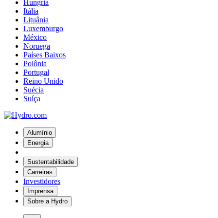
Hungria
Itália
Lituânia
Luxemburgo
México
Noruega
Países Baixos
Polônia
Portugal
Reino Unido
Suécia
Suíça
Alumínio
Energia
Sustentabilidade
Carreiras
Investidores
Imprensa
Sobre a Hydro