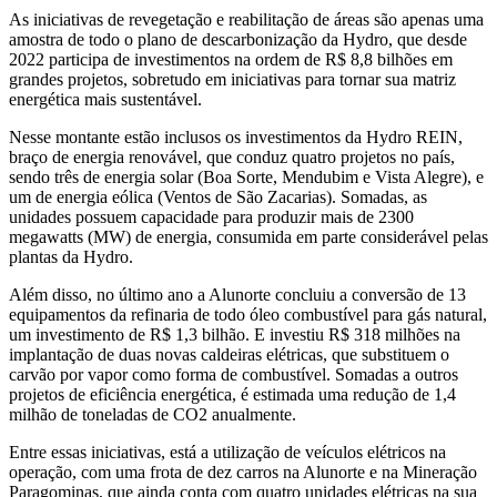
As iniciativas de revegetação e reabilitação de áreas são apenas uma
amostra de todo o plano de descarbonização da Hydro, que desde
2022 participa de investimentos na ordem de R$ 8,8 bilhões em
grandes projetos, sobretudo em iniciativas para tornar sua matriz
energética mais sustentável.
Nesse montante estão inclusos os investimentos da Hydro REIN,
braço de energia renovável, que conduz quatro projetos no país,
sendo três de energia solar (Boa Sorte, Mendubim e Vista Alegre), e
um de energia eólica (Ventos de São Zacarias). Somadas, as
unidades possuem capacidade para produzir mais de 2300
megawatts (MW) de energia, consumida em parte considerável pelas
plantas da Hydro.
Além disso, no último ano a Alunorte concluiu a conversão de 13
equipamentos da refinaria de todo óleo combustível para gás natural,
um investimento de R$ 1,3 bilhão. E investiu R$ 318 milhões na
implantação de duas novas caldeiras elétricas, que substituem o
carvão por vapor como forma de combustível. Somadas a outros
projetos de eficiência energética, é estimada uma redução de 1,4
milhão de toneladas de CO2 anualmente.
Entre essas iniciativas, está a utilização de veículos elétricos na
operação, com uma frota de dez carros na Alunorte e na Mineração
Paragominas, que ainda conta com quatro unidades elétricas na sua