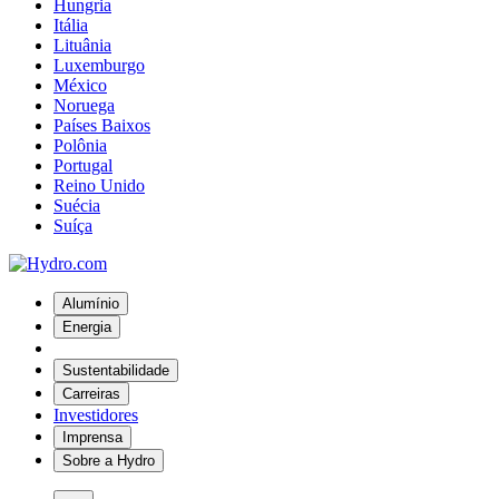
Hungria
Itália
Lituânia
Luxemburgo
México
Noruega
Países Baixos
Polônia
Portugal
Reino Unido
Suécia
Suíça
Alumínio
Energia
Sustentabilidade
Carreiras
Investidores
Imprensa
Sobre a Hydro