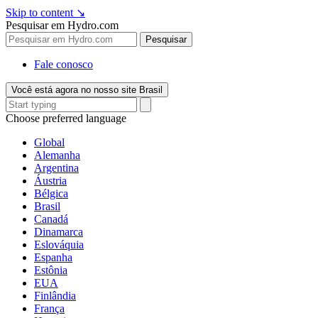
Skip to content
↘
Pesquisar em Hydro.com
Pesquisar
Fale conosco
Você está agora no nosso site Brasil
Choose preferred language
Global
Alemanha
Argentina
Áustria
Bélgica
Brasil
Canadá
Dinamarca
Eslováquia
Espanha
Estônia
EUA
Finlândia
França