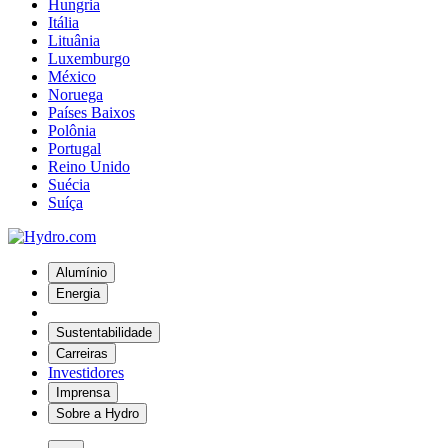
Hungria
Itália
Lituânia
Luxemburgo
México
Noruega
Países Baixos
Polônia
Portugal
Reino Unido
Suécia
Suíça
Alumínio
Energia
Sustentabilidade
Carreiras
Investidores
Imprensa
Sobre a Hydro