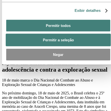
Contatos de meios de comunicação
Notícias
Exibir detalhes
Assinatura de notícias
Visão geral da Hydro
Temas em destaque
Permitir todos
Galeria de mídia
Imprensa
Notícias
Permitir a seleção
2025
Hydro em defesa da infância e adolescência e contra a
exploração sexual
Negar
Hydro em defesa da infância e
adolescência e contra a exploração sexual
18 de maio marca o Dia Nacional de Combate ao Abuso e
Exploração Sexual de Crianças e Adolescentes
No próximo domingo, 18 de maio de 2025, o Brasil celebra o 25º
ano de mobilização do Dia Nacional de Combate ao Abuso e à
Exploração Sexual de Crianças e Adolescentes, data instituída em
memória ao caso de Araceli Crespo, uma menina de 8 anos que foi
sequestrada, violentada e assassinada em 1973. Este dia simboliza a