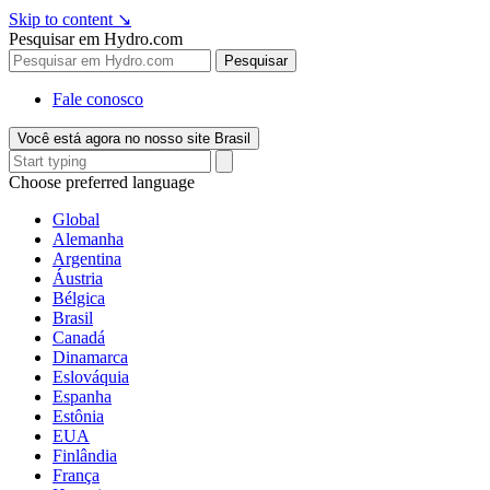
Skip to content
↘
Pesquisar em Hydro.com
Pesquisar
Fale conosco
Você está agora no nosso site Brasil
Choose preferred language
Global
Alemanha
Argentina
Áustria
Bélgica
Brasil
Canadá
Dinamarca
Eslováquia
Espanha
Estônia
EUA
Finlândia
França