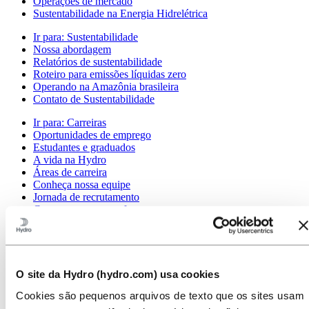
Operações de mercado
Sustentabilidade na Energia Hidrelétrica
Ir para:
Sustentabilidade
Nossa abordagem
Relatórios de sustentabilidade
Roteiro para emissões líquidas zero
Operando na Amazônia brasileira
Contato de Sustentabilidade
Ir para:
Carreiras
Oportunidades de emprego
Estudantes e graduados
A vida na Hydro
Áreas de carreira
Conheça nossa equipe
Jornada de recrutamento
Contato e perguntas frequentes
Ir para:
Investidores
Contatos de investidores
Ir para:
Imprensa
O site da Hydro (hydro.com) usa cookies
Contatos de meios de comunicação
Notícias
Cookies são pequenos arquivos de texto que os sites usam
Visão geral da Hydro