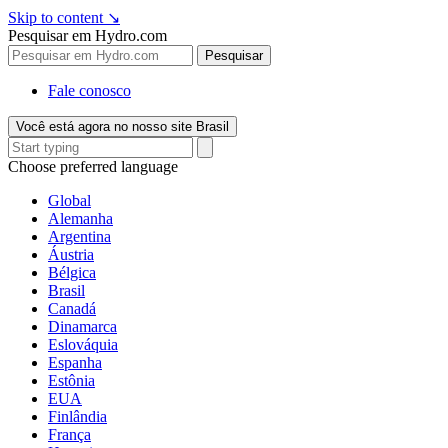
Skip to content
↘
Pesquisar em Hydro.com
Pesquisar
Fale conosco
Você está agora no nosso site Brasil
Choose preferred language
Global
Alemanha
Argentina
Áustria
Bélgica
Brasil
Canadá
Dinamarca
Eslováquia
Espanha
Estônia
EUA
Finlândia
França