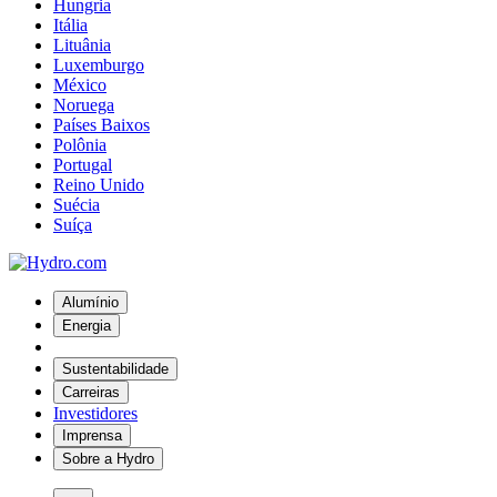
Hungria
Itália
Lituânia
Luxemburgo
México
Noruega
Países Baixos
Polônia
Portugal
Reino Unido
Suécia
Suíça
Alumínio
Energia
Sustentabilidade
Carreiras
Investidores
Imprensa
Sobre a Hydro