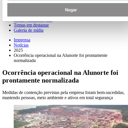
Contatos de meios de comunicação
Notícias
Negar
Assinatura de notícias
Visão geral da Hydro
Temas em destaque
Galeria de mídia
Imprensa
Notícias
2025
Ocorrência operacional na Alunorte foi prontamente
normalizada
Ocorrência operacional na Alunorte foi
prontamente normalizada
Medidas de contenção previstas pela empresa foram bem-sucedidas,
mantendo pessoas, meio ambiente e ativos em total segurança