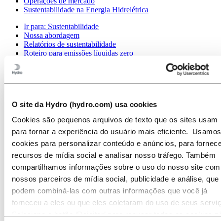
Operações de mercado
Sustentabilidade na Energia Hidrelétrica
Ir para:
Sustentabilidade
Nossa abordagem
Relatórios de sustentabilidade
Roteiro para emissões líquidas zero
Operando na Amazônia brasileira
Contato de Sustentabilidade
Ir para:
Carreiras
Oportunidades de emprego
O site da Hydro (hydro.com) usa cookies
Estudantes e graduados
A vida na Hydro
Cookies são pequenos arquivos de texto que os sites usam
Áreas de carreira
para tornar a experiência do usuário mais eficiente. Usamos
Conheça nossa equipe
Jornada de recrutamento
cookies para personalizar conteúdo e anúncios, para fornece
Contato e perguntas frequentes
recursos de mídia social e analisar nosso tráfego. Também
Ir para:
Investidores
compartilhamos informações sobre o uso do nosso site com
Contatos de investidores
nossos parceiros de mídia social, publicidade e análise, que
podem combiná-las com outras informações que você já
Ir para:
Imprensa
Contatos de meios de comunicação
forneceu a eles ou que eles coletaram do uso de seus servi
Notícias
Selecione o botão ‘Rejeitar’ para recusar todos os cookies n
Visão geral da Hydro