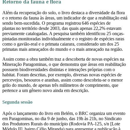
Retorno da fauna e flora
Além da recuperação do solo, o livro destaca a diversidade da flora
e o retorno da fauna às áreas, um indicador de que a reabilitação está
sendo bem-sucedida. O programa registrou 646 espécies de
plantas no território desde 2003, das quais apenas 22,2% estavam
previamente catalogadas. A pesquisa também identificou 25
onças-
pintadas monitoradas individualmente e o registro de espécies raras
como o gavião-real e o primata caiarara, considerado um dos 25
primatas mais ameaçados do mundo e o mais ameaçado na região.
Assim como a obra também traz a descoberta de novas espécies na
Mineração Paragominas, o que demonstra que áreas em reabilitação
possuem biodiversidades distintas e interações próprias com o
habitat. Foram descritas, por exemplo, diversas novas espécies de
percevejos, besouros e aranhas, assim como descobriu-se o menor
grilo do mundo, de apenas três milímetros de comprimento, que
pertence a um gênero novo ainda em descrição.
Segunda sessão
Após o lançamento do livro em Belém, o BRC organiza um evento
em Paragominas, no dia 9 de junho, das 19h às 21h, no Sindicato
dos Produtores Rurais do município (
Rodovia PA-125, s/n [Lote
Módulo II], bairro Célio Miranda)
para apresentar a publicação à