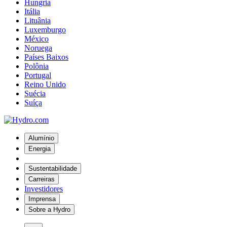
Hungria
Itália
Lituânia
Luxemburgo
México
Noruega
Países Baixos
Polônia
Portugal
Reino Unido
Suécia
Suíça
Alumínio
Energia
Sustentabilidade
Carreiras
Investidores
Imprensa
Sobre a Hydro