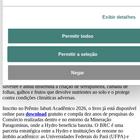
instituições de ensino e pesquisa, incluindo universidades e centros
científicos. A obra evidencia a relevância da cooperação científica
entre instituições de pesquisa consolidadas na Amazônia e no
Exibir detalhes
exterior.
Foi descoberto, por exemplo, que a técnica de indução da
Permitir todos
regeneração natural, um método passivo com mínima interferência
humana, é capaz de promover a recuperação de importantes
atributos relacionados à qualidade do solo em superfície, oferecendo
condições análogas à de um solo sob floresta natural, nas camadas
Permitir a seleção
superficiais, após sete anos.
Enquanto o método de plantio de mudas nativas, possibilita inserir
Negar
um elevado número de espécies com características desejadas,
gerando oferta de frutos e sementes, o que atrai o retorno da fauna
silvestre e ainda dissemina a criação de serrapilheira, camada de
folhas, galhos e frutos que devolve nutrientes ao solo e o protege
contra condições climáticas adversas.
Inscrito no Prêmio Jabuti Acadêmico 2026, o livro já está disponível
online para
download
gratuito e compila dez anos de pesquisas do
Consórcio realizadas dentro e no entorno da Mineração
Paragominas, onde a Hydro beneficia bauxita. O BRC é uma
parceria estratégica entre a Hydro e instituições de renome no
âmbito acadêmico: as Universidades Federais do Pará (UFPA) e