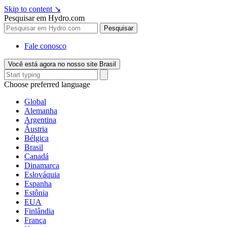
Skip to content
↘
Pesquisar em Hydro.com
Pesquisar
Fale conosco
Você está agora no nosso site Brasil
Choose preferred language
Global
Alemanha
Argentina
Áustria
Bélgica
Brasil
Canadá
Dinamarca
Eslováquia
Espanha
Estônia
EUA
Finlândia
França