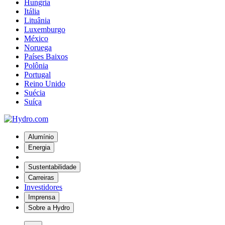
Hungria
Itália
Lituânia
Luxemburgo
México
Noruega
Países Baixos
Polônia
Portugal
Reino Unido
Suécia
Suíça
Alumínio
Energia
Sustentabilidade
Carreiras
Investidores
Imprensa
Sobre a Hydro