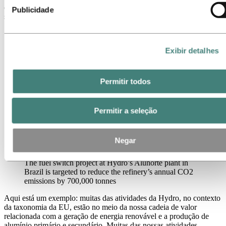
entanto, o que é elegível para ser classificado como ambientalmente
Publicidade
sustentável nem sempre reflete melhorias reais no desempenho ESG.
Exibir detalhes
Permitir todos
Permitir a seleção
Negar
The fuel switch project at Hydro’s Alunorte plant in
Brazil is targeted to reduce the refinery’s annual CO2
emissions by 700,000 tonnes
Aqui está um exemplo: muitas das atividades da Hydro
,
no contexto
da taxonomia da
EU,
estão no meio da nossa cadeia de valor
relacionada com a geração de energia renovável e a produção de
alumínio primário e secundário. Muitas das nossas atividades