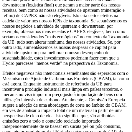
downstream
(
logística final)
que geram a maior parte das nossas
receitas, bem como as nossas
atividades
de
upstream
(
mineração e
refino
)
de CAPEX não são elegíveis. Isto cria certos efeitos na
cadeia de valor nos nossos KPIs de taxonomia. Se separássemos os
nossos negócios a
atividade de
upstream
e
downstream
, por
exemplo, obteríamos mais receitas e CAPEX elegíveis, bem como
seríamos considerados “mais ecológicos” no contexto da Taxonomia
da UE, tudo sem alterar nenhuma das nossas atividades. Se, por
outro lado, aumentássemos as nossas despesas de capital
para
atividade
upstream
para melhorar o nosso desempenho de
sustentabilidade, estes investimentos poderiam fazer com que a
Hydro parecesse “menos verde” na perspectiva da Taxonomia.
Efeitos negativos não intencionais semelhantes são esperados com o
Mecanismo de Ajuste de Carbono nas Fronteiras (CBAM), tal como
está agora. Enquanto instrumento de referência da UE para
incentivar a produção industrial mais limpa em países terceiros, o
mecanismo visa impor um preço justo à importação de bens com
utilização intensiva de carbono. Atualmente, a Comissão Europeia
sugere a adoção de uma abordagem de corte no âmbito do CBAM,
em vez de analisar o impacto total de um material a partir de uma
perspectiva de ciclo de vida. Isto significa que
,
são atribuídas
emissões zero a todo o conteúdo reciclado importado,
independentemente de se basear em sucata
pré
ou pós-consumo,
enquanto os produtores da UE ainda pagam os custos de CO2 da