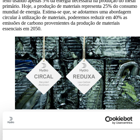
feito usando apenas 5% da energia necessária na produção do metal
primário. Hoje, a produção de materiais representa 25% do consumo
mundial de energia. Estima-se que, se adotarmos uma abordagem
circular à utilização de materiais, poderemos reduzir em 40% as
emissões de carbono provenientes da produção de materiais
essenciais em 2050.
Hydro’s greener brands CIRCAL and REDUXA
are certified materials with details of CO2 footprint
and fully traceability of the materials
Nem todo alumínio reciclado é igual. O alumínio produzido a partir