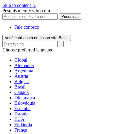
Skip to content
↘
Pesquisar em Hydro.com
Pesquisar
Fale conosco
Você está agora no nosso site Brasil
Choose preferred language
Global
Alemanha
Argentina
Áustria
Bélgica
Brasil
Canadá
Dinamarca
Eslováquia
Espanha
Estônia
EUA
Finlândia
França