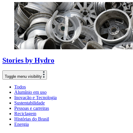
Stories
by
Hydro
Toggle menu visibility
Todos
Alumínio em uso
Inovação e Tecnologia
Sustentabilidade
Pessoas e carreiras
Reciclagem
Histórias do Brasil
Energia