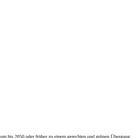
nium bis 2050 oder früher zu einem gerechten und grünen Übergang