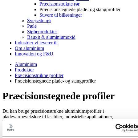
Præcisionstrukne rør
Præcisionstegnede plade- og stangprofiler
Stivere til billøsninger
Svejsede rør
Pæle
Støbeprodukter
Bauxit & aluminiumoxid
Industrier vi leverer til
Om aluminium
Innovation og F&U
Aluminium
Produkter
Præcisionstrukne profiler
Præcisionstegnede plade- og stangprofiler
Præcisionstegnede profiler
Du kan bruge præcisionstrukne aluminiumsprofiler i
pladevarmevekslere til lastbiler, industrielle applikationer,
landbrugsmaskiner og vindmøller. Sådanne varmevekslere er solide
og robuste og populære på grund af teknologiens fleksibilitet.