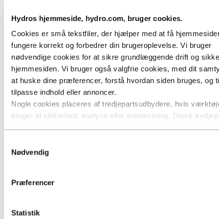
Hydros hjemmeside, hydro.com, bruger cookies.
Cookies er små tekstfiler, der hjælper med at få hjemmesiden 
fungere korrekt og forbedrer din brugeroplevelse. Vi bruger
nødvendige cookies for at sikre grundlæggende drift og sikk
hjemmesiden. Vi bruger også valgfrie cookies, med dit samtyk
at huske dine præferencer, forstå hvordan siden bruges, og ti
tilpasse indhold eller annoncer.
Præcisionstrukne aluminiumsprofiler i
Nogle cookies placeres af tredjepartsudbydere, hvis værktøje
pladevarmevekslere
bruger til sikkerhed, analyse eller annoncering. Disse tredjep
Alsidige plade-og-bar varmevekslere i
kombinere oplysninger, der indsamles gennem din brug af v
aluminium
hjemmeside, med andre oplysninger, du har givet dem, eller
Samtykkevalg
har indsamlet gennem din brug af deres tjenester. Den tredjep
Nødvendig
Præcisionstrukne profiler eller afstandsstænger anvendes i
er angivet som ansvarlig for en tredjepartscookie, er dataansv
pladevarmevekslere. Sådanne varmevekslere kan bygges
de personoplysninger, deres respektive cookies indsamler. 
udelukkende i aluminium. Dette alsidige koncept bruges typisk i
Præferencer
tungt udstyr på grund af dets evne til at modstå relativt høj slitage og
se, hvilke tredjeparter dette omfatter, i listen over cookies ne
på grund af sin høje korrosionsbestandighed.
Afstandsstangen i aluminium ekstruderes og trækkes under
Statistik