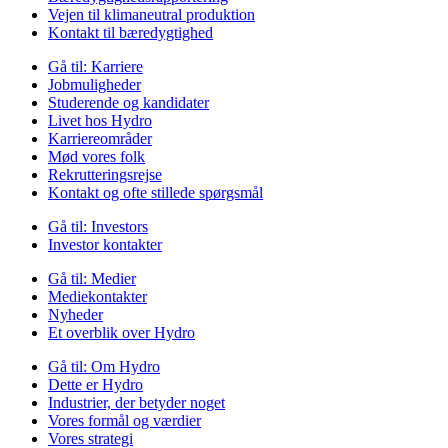
Vejen til klimaneutral produktion
Kontakt til bæredygtighed
Gå til:
Karriere
Jobmuligheder
Studerende og kandidater
Livet hos Hydro
Karriereområder
Mød vores folk
Rekrutteringsrejse
Kontakt og ofte stillede spørgsmål
Gå til:
Investors
Investor kontakter
Gå til:
Medier
Mediekontakter
Nyheder
Et overblik over Hydro
Gå til:
Om Hydro
Dette er Hydro
Industrier, der betyder noget
Vores formål og værdier
Vores strategi