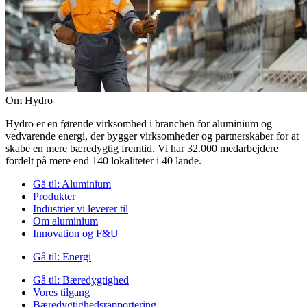
Om Hydro
Hydro er en førende virksomhed i branchen for aluminium og
vedvarende energi, der bygger virksomheder og partnerskaber for at
skabe en mere bæredygtig fremtid. Vi har 32.000 medarbejdere
fordelt på mere end 140 lokaliteter i 40 lande.
Gå til:
Aluminium
Produkter
Industrier vi leverer til
Om aluminium
Innovation og F&U
Gå til:
Energi
Gå til:
Bæredygtighed
Vores tilgang
Bæredygtighedsrapportering