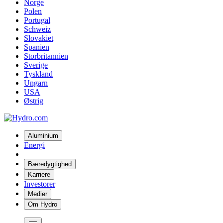
Norge
Polen
Portugal
Schweiz
Slovakiet
Spanien
Storbritannien
Sverige
Tyskland
Ungarn
USA
Østrig
Aluminium
Energi
Bæredygtighed
Karriere
Investorer
Medier
Om Hydro