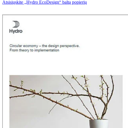
Atsisiųskite „Hydro EcoDesign“ baltą popierių