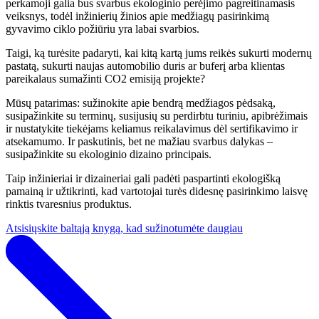
perkamoji galia bus svarbus ekologinio perėjimo pagreitinamasis
veiksnys, todėl inžinierių žinios apie medžiagų pasirinkimą
gyvavimo ciklo požiūriu yra labai svarbios.
Taigi, ką turėsite padaryti, kai kitą kartą jums reikės sukurti modernų
pastatą, sukurti naujas automobilio duris ar buferį arba klientas
pareikalaus sumažinti CO2 emisiją projekte?
Mūsų patarimas: sužinokite apie bendrą medžiagos pėdsaką,
susipažinkite su terminų, susijusių su perdirbtu turiniu, apibrėžimais
ir nustatykite tiekėjams keliamus reikalavimus dėl sertifikavimo ir
atsekamumo. Ir paskutinis, bet ne mažiau svarbus dalykas –
susipažinkite su ekologinio dizaino principais.
Taip inžinieriai ir dizaineriai gali padėti paspartinti ekologišką
pamainą ir užtikrinti, kad vartotojai turės didesnę pasirinkimo laisvę
rinktis tvaresnius produktus.
Atsisiųskite baltąją knygą, kad sužinotumėte daugiau