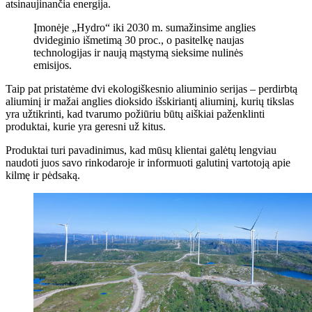
atsinaujinančia energija.
Įmonėje „Hydro“ iki 2030 m. sumažinsime anglies
dvideginio išmetimą 30 proc., o pasitelkę naujas
technologijas ir naują mąstymą sieksime nulinės
emisijos.
Taip pat pristatėme dvi ekologiškesnio aliuminio serijas – perdirbtą
aliuminį ir mažai anglies dioksido išskiriantį aliuminį, kurių tikslas
yra užtikrinti, kad tvarumo požiūriu būtų aiškiai paženklinti
produktai, kurie yra geresni už kitus.
Produktai turi pavadinimus, kad mūsų klientai galėtų lengviau
naudoti juos savo rinkodaroje ir informuoti galutinį vartotoją apie
kilmę ir pėdsaką.