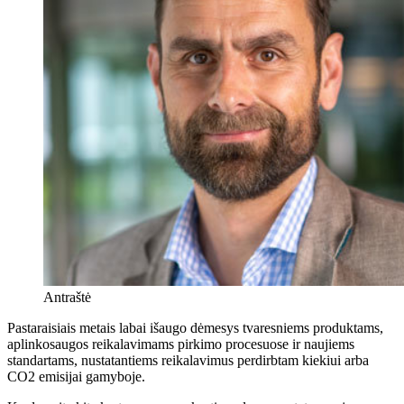
Antraštė
Pastaraisiais metais labai išaugo dėmesys tvaresniems produktams,
aplinkosaugos reikalavimams pirkimo procesuose ir naujiems
standartams, nustatantiems reikalavimus perdirbtam kiekiui arba
CO2 emisijai gamyboje.