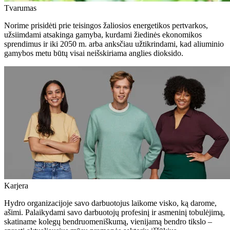
Tvarumas
Norime prisidėti prie teisingos žaliosios energetikos pertvarkos,
užsiimdami atsakinga gamyba, kurdami žiedinės ekonomikos
sprendimus ir iki 2050 m. arba anksčiau užtikrindami, kad aliuminio
gamybos metu būtų visai neišskiriama anglies dioksido.
Karjera
Hydro organizacijoje savo darbuotojus laikome visko, ką darome,
ašimi. Palaikydami savo darbuotojų profesinį ir asmeninį tobulėjimą,
skatiname kolegų bendruomeniškumą, vienijamą bendro tikslo –