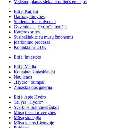
Veiksmų planas siekiant nulinės emisijos
Eiti į:
Karjera
Darbo galimybės
Studentai ir absolventai
Gyvenimas „Hydro“ įmonėje
Karjeros sritys
Susipažinkite su mūsų žmonėmis
Įdarbinimo procesas
Kontaktai ir DUK
Eiti į:
Investors
Eiti į:
Media
Kontaktai žiniasklaidai
Naujienos
„Hydro“ trumpai
Žiniasklaidos galerija
Eiti į:
Apie Hydro
Tai yra „Hydro“
Svarbios pramonės šakos
Mūsų tikslai ir vertybės
Mūsų strategija
Mūsų vietos Lietuvoje
Pirkimas