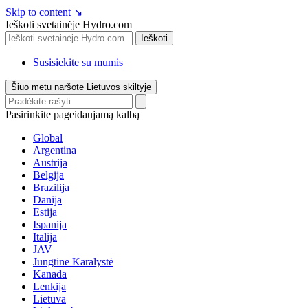
Skip to content
↘
Ieškoti svetainėje Hydro.com
Ieškoti
Susisiekite su mumis
Šiuo metu naršote Lietuvos skiltyje
Pasirinkite pageidaujamą kalbą
Global
Argentina
Austrija
Belgija
Brazilija
Danija
Estija
Ispanija
Italija
JAV
Jungtine Karalystė
Kanada
Lenkija
Lietuva