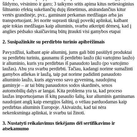
šildymo, vėsinimo ir garo; 3 taikymo sritis apima kitus netiesioginius
šiltnamio efektą sukeliančių dujų išmetimus, atsirandančius kitur
vertės grandinėje, pvz., gaminant perkamas medžiagas arba jas
transportuojant. Jei norite suprasti tikrąjį poveikį aplinkai, kalbant
apie tokias medžiagas kaip aliuminis, svarbu atkreipti dėmesį, kad į
anglies pėdsako skaičiavimą būtų įtraukti visi gamybos etapai
2. Susipažinkite su perdirbto turinio apibrėžimais
Pavyzdžiui, kalbant apie aliuminį, jums gali būti pasiūlyti produktai
su perdirbtu turiniu, gaunamu iš perdirbto laužo (iki vartojimo laužo)
ir aliuminio, kuris yra perdirbtas iš panaudoto laužo (po vartojimo
laužas). Abu yra svarbu perdirbti. Tačiau, kadangi norime sumažinti
gamybos atliekas ir laužą, taip pat norime padidinti panaudoto
aliuminio laužo, kuris atgyveno savo gyvenimą, naudojimą
gaminyje – ar tai būtų panaudotos sodos skardinės, senos
automobilių dalys ar langai. Kita problema yra ta, kad proceso
laužas importuojamas iš kitų pasaulio šalių, kur aliuminis gaminamas
naudojant anglį kaip energijos šaltinį, o vėliau parduodamas kaip
perdirbtas aliuminis Europoje. Akivaizdu, kad tai nėra
nekenksminga aplinkai, ir svarbu tai žinoti.
3.
Nustatyti reikalavimus tiekėjams dėl sertifikavimo ir
atsekamumo