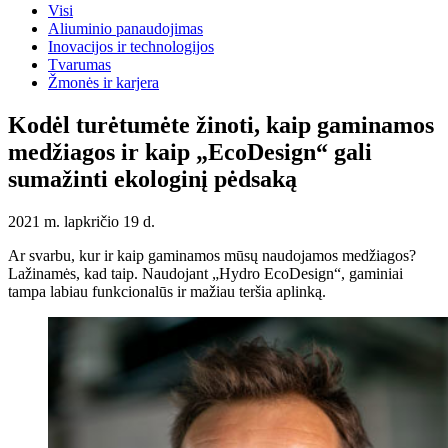
Visi
Aliuminio panaudojimas
Inovacijos ir technologijos
Tvarumas
Žmonės ir karjera
Kodėl turėtumėte žinoti, kaip gaminamos
medžiagos ir kaip „EcoDesign“ gali
sumažinti ekologinį pėdsaką
2021 m. lapkričio 19 d.
Ar svarbu, kur ir kaip gaminamos mūsų naudojamos medžiagos?
Lažinamės, kad taip. Naudojant „Hydro EcoDesign“, gaminiai
tampa labiau funkcionalūs ir mažiau teršia aplinką.