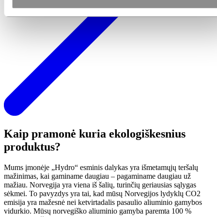
Kaip pramonė kuria ekologiškesnius
produktus?
Mums įmonėje „Hydro“ esminis dalykas yra išmetamųjų teršalų
mažinimas, kai gaminame daugiau – pagaminame daugiau už
mažiau. Norvegija yra viena iš šalių, turinčių geriausias sąlygas
sėkmei. To pavyzdys yra tai, kad mūsų Norvegijos lydyklų CO2
emisija yra mažesnė nei ketvirtadalis pasaulio aliuminio gamybos
vidurkio. Mūsų norvegiško aliuminio gamyba paremta 100 %