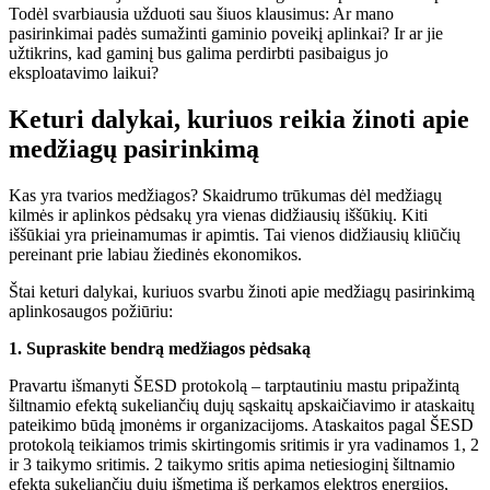
Todėl svarbiausia užduoti sau šiuos klausimus: Ar mano
pasirinkimai padės sumažinti gaminio poveikį aplinkai? Ir ar jie
užtikrins, kad gaminį bus galima perdirbti pasibaigus jo
eksploatavimo laikui?
Keturi dalykai, kuriuos reikia žinoti apie
medžiagų pasirinkimą
Kas yra tvarios medžiagos? Skaidrumo trūkumas dėl medžiagų
kilmės ir aplinkos pėdsakų yra vienas didžiausių iššūkių. Kiti
iššūkiai yra prieinamumas ir apimtis. Tai vienos didžiausių kliūčių
pereinant prie labiau žiedinės ekonomikos.
Štai keturi dalykai, kuriuos svarbu žinoti apie medžiagų pasirinkimą
aplinkosaugos požiūriu:
1. Supraskite bendrą medžiagos pėdsaką
Pravartu išmanyti ŠESD protokolą – tarptautiniu mastu pripažintą
šiltnamio efektą sukeliančių dujų sąskaitų apskaičiavimo ir ataskaitų
pateikimo būdą įmonėms ir organizacijoms. Ataskaitos pagal ŠESD
protokolą teikiamos trimis skirtingomis sritimis ir yra vadinamos 1, 2
ir 3 taikymo sritimis. 2 taikymo sritis apima netiesioginį šiltnamio
efektą sukeliančių dujų išmetimą iš perkamos elektros energijos,