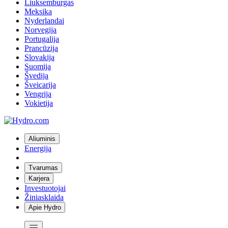
Liuksemburgas
Meksika
Nyderlandai
Norvegija
Portugalija
Prancūzija
Slovakija
Suomija
Švedija
Šveicarija
Vengrija
Vokietija
Aliuminis
Energija
Tvarumas
Karjera
Investuotojai
Žiniasklaida
Apie Hydro