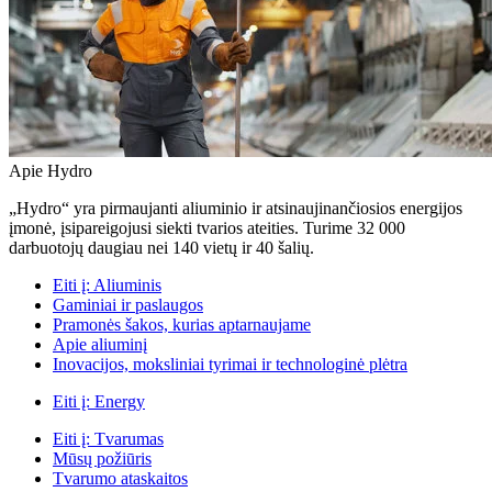
Apie Hydro
„Hydro“ yra pirmaujanti aliuminio ir atsinaujinančiosios energijos
įmonė, įsipareigojusi siekti tvarios ateities. Turime 32 000
darbuotojų daugiau nei 140 vietų ir 40 šalių.
Eiti į:
Aliuminis
Gaminiai ir paslaugos
Pramonės šakos, kurias aptarnaujame
Apie aliuminį
Inovacijos, moksliniai tyrimai ir technologinė plėtra
Eiti į:
Energy
Eiti į:
Tvarumas
Mūsų požiūris
Tvarumo ataskaitos