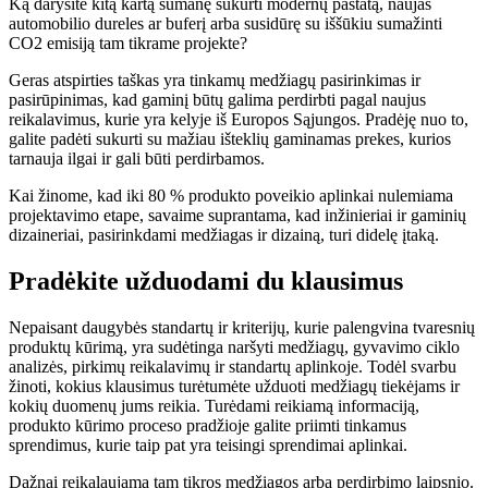
Ką darysite kitą kartą sumanę sukurti modernų pastatą, naujas
automobilio dureles ar buferį arba susidūrę su iššūkiu sumažinti
CO2 emisiją tam tikrame projekte?
Geras atspirties taškas yra tinkamų medžiagų pasirinkimas ir
pasirūpinimas, kad gaminį būtų galima perdirbti pagal naujus
reikalavimus, kurie yra kelyje iš Europos Sąjungos. Pradėję nuo to,
galite padėti sukurti su mažiau išteklių gaminamas prekes, kurios
tarnauja ilgai ir gali būti perdirbamos.
Kai žinome, kad iki 80 % produkto poveikio aplinkai nulemiama
projektavimo etape, savaime suprantama, kad inžinieriai ir gaminių
dizaineriai, pasirinkdami medžiagas ir dizainą, turi didelę įtaką.
Pradėkite užduodami du klausimus
Nepaisant daugybės standartų ir kriterijų, kurie palengvina tvaresnių
produktų kūrimą, yra sudėtinga naršyti medžiagų, gyvavimo ciklo
analizės, pirkimų reikalavimų ir standartų aplinkoje. Todėl svarbu
žinoti, kokius klausimus turėtumėte užduoti medžiagų tiekėjams ir
kokių duomenų jums reikia. Turėdami reikiamą informaciją,
produkto kūrimo proceso pradžioje galite priimti tinkamus
sprendimus, kurie taip pat yra teisingi sprendimai aplinkai.
Dažnai reikalaujama tam tikros medžiagos arba perdirbimo laipsnio.