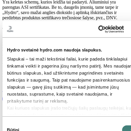
Yra keletas schemų, kurios leidžia tai padaryti. Aliuminiui yra
parengtas ASI sertifikatas. Be to, daugelis įmonių, tame tarpe ir
„Hydro“, savo mažai anglies dioksido į aplinką išskiriančius ir
perdirbtus produktus sertifikavo trečiosiose šalyse, pvz., DNV.
4. Susipažinkite su ekologiniu dizainu
Susipažinkite su ekologinio dizaino principais – specialia metodika,
padedančia kurti didesnio funkcionalumo ir mažesnio ekologinio
pėdsako gaminius. „Hydro EcoDesign“ yra dizaino koncepcija, kuri
Hydro svetainė hydro.com naudoja slapukus.
gali padėti jums sukurti daugiau funkcionalių ir mažesnį ekologinį
pėdsaką turinčių produktų. Kurdami kartu dirbame ties tokiomis
Slapukai – tai maži tekstiniai failai, kurie padeda tinklalapiui
temomis kaip projektavimas išardymui, trikdantys verslo modeliai,
tinkamai veikti ir pagerina jūsų naršymo patirtį. Mes naudoj
grąžinimo sistemos, tiekėjų įtraukimas, pakavimas ir patobulintas
būtinus slapukus, kad užtikrintume pagrindines svetainės
perdirbimas. Skaitykite daugiau apie „Hydro EcoDesign“ šioje
nemokamoje baltojoje knygoje:
funkcijas ir saugumą. Taip pat naudojame pasirenkamuosius
slapukus — gavę jūsų sutikimą — kad įsimintume jūsų
Atsisiųskite baltąją knygą, kad sužinotumėte daugiau
nuostatas, suprastume, kaip svetainė naudojama, ir
pritaikytume turinį ar reklamą.
Kai kuriuos slapukus įrašo trečiųjų šalių paslaugų teikėjai, ku
įrankius naudojame saugumo, analizės ar reklamavimo tiksla
Šios trečiosios šalys gali sujungti informaciją, surinktą
Sutikimo
naudojantis mūsų svetaine, su kita informacija, kurią joms
Būtini
pasirinkimas