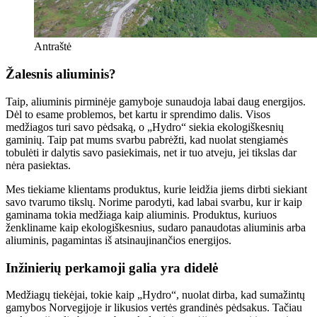
Antraštė
Žalesnis aliuminis?
Taip, aliuminis pirminėje gamyboje sunaudoja labai daug energijos.
Dėl to esame problemos, bet kartu ir sprendimo dalis. Visos
medžiagos turi savo pėdsaką, o „Hydro“ siekia ekologiškesnių
gaminių. Taip pat mums svarbu pabrėžti, kad nuolat stengiamės
tobulėti ir dalytis savo pasiekimais, net ir tuo atveju, jei tikslas dar
nėra pasiektas.
Mes tiekiame klientams produktus, kurie leidžia jiems dirbti siekiant
savo tvarumo tikslų. Norime parodyti, kad labai svarbu, kur ir kaip
gaminama tokia medžiaga kaip aliuminis. Produktus, kuriuos
ženkliname kaip ekologiškesnius, sudaro panaudotas aliuminis arba
aliuminis, pagamintas iš atsinaujinančios energijos.
Inžinierių perkamoji galia yra didelė
Medžiagų tiekėjai, tokie kaip „Hydro“, nuolat dirba, kad sumažintų
gamybos Norvegijoje ir likusios vertės grandinės pėdsakus. Tačiau