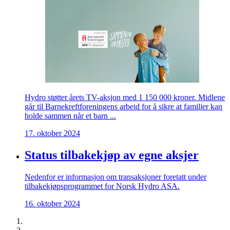
Hydro støtter årets TV-aksjon med 1 150 000 kroner. Midlene
går til Barnekreftforeningens arbeid for å sikre at familier kan
holde sammen når et barn ...
17. oktober 2024
Status tilbakekjøp av egne aksjer
Nedenfor er informasjon om transaksjoner foretatt under
tilbakekjøpsprogrammet for Norsk Hydro ASA.
16. oktober 2024