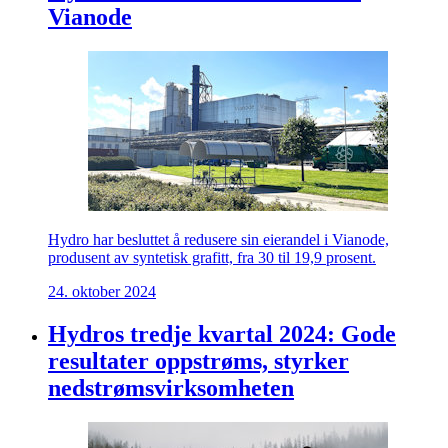
Vianode
Hydro har besluttet å redusere sin eierandel i Vianode,
produsent av syntetisk grafitt, fra 30 til 19,9 prosent.
24. oktober 2024
Hydros tredje kvartal 2024: Gode
resultater oppstrøms, styrker
nedstrømsvirksomheten