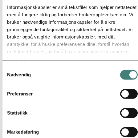
Nyhetsabonnement
Informasjonskapsler er små tekstfiler som hjelper nettstedet
Kort om Hydro
med å fungere riktig og forbedrer brukeropplevelsen din. Vi
Temasider
Bilder og video
bruker nødvendige informasjonskapsler for å sikre
grunnleggende funksjonalitet og sikkerhet på nettstedet. Vi
Media
bruker også valgfrie informasjonskapsler, med ditt
Nyheter
samtykke, for å huske preferansene dine, forstå hvordan
Nyheter
nettstedet brukes, og for å tilpasse innhold eller annonser.
Noen informasjonskapsler plasseres av
Globale nyheter
Se alle nyheter på vår globale nettside
tredjepartsleverandører hvis verktøy vi bruker for sikkerhet,
Samtykkevalg
analyse eller annonsering. Disse tredjepartene kan
Nødvendig
kombinere informasjon innhentet fra din bruk av vårt
nettsted med annen informasjon du har gitt dem, eller som
Preferanser
de har samlet inn gjennom din bruk av deres tjenester.
Tredjeparten som er oppført som ansvarlig for en
tredjepartscookie, er databehandler for personopplysningene
Statistikk
som samles inn gjennom deres respektive
informasjonskapsler. Du kan se hvilke tredjeparter dette
Markedsføring
gjelder i listen over informasjonskapsler nedenfor.