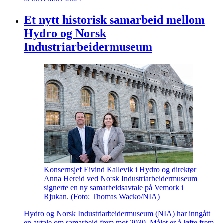
Et nytt historisk samarbeid mellom
Hydro og Norsk
Industriarbeidermuseum
Konsernsjef Eivind Kallevik i Hydro og direktør
Anna Hereid ved Norsk Industriarbeidermuseum
signerte en ny samarbeidsavtale på Vemork i
Rjukan. (Foto: Thomas Wacko/NIA)
Hydro og Norsk Industriarbeidermuseum (NIA) har inngått
en avtale om samarbeid frem mot 2030. Målet er å løfte frem