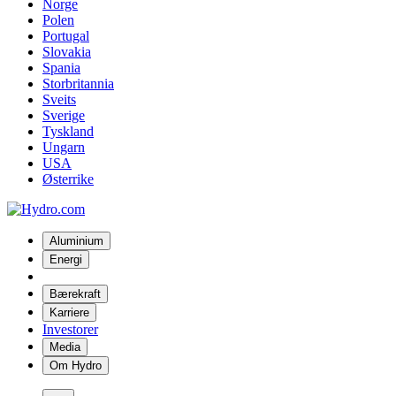
Norge
Polen
Portugal
Slovakia
Spania
Storbritannia
Sveits
Sverige
Tyskland
Ungarn
USA
Østerrike
Aluminium
Energi
Bærekraft
Karriere
Investorer
Media
Om Hydro