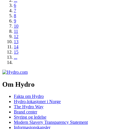
...
6
7
8
9
10
11
12
13
14
15
...
Om Hydro
Fakta om Hydro
Hydro-lokasjoner i Norge
The Hydro Way
Brand center
Styring og ledelse
Modern Slavery Transparency Statement
Informasjonskapsler