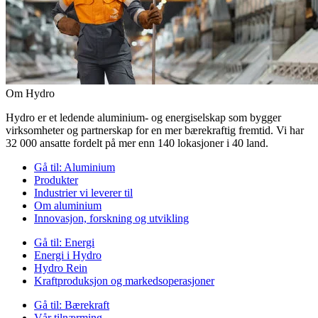
Om Hydro
Hydro er et ledende aluminium- og energiselskap som bygger
virksomheter og partnerskap for en mer bærekraftig fremtid. Vi har
32 000 ansatte fordelt på mer enn 140 lokasjoner i 40 land.
Gå til:
Aluminium
Produkter
Industrier vi leverer til
Om aluminium
Innovasjon, forskning og utvikling
Gå til:
Energi
Energi i Hydro
Hydro Rein
Kraftproduksjon og markedsoperasjoner
Gå til:
Bærekraft
Vår tilnærming