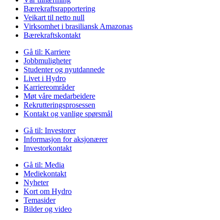
Bærekraftsrapportering
Veikart til netto null
Virksomhet i brasiliansk Amazonas
Bærekraftskontakt
Gå til:
Karriere
Jobbmuligheter
Studenter og nyutdannede
Livet i Hydro
Karriereområder
Møt våre medarbeidere
Rekrutteringsprosessen
Kontakt og vanlige spørsmål
Gå til:
Investorer
Informasjon for aksjonærer
Investorkontakt
Gå til:
Media
Mediekontakt
Nyheter
Kort om Hydro
Temasider
Bilder og video