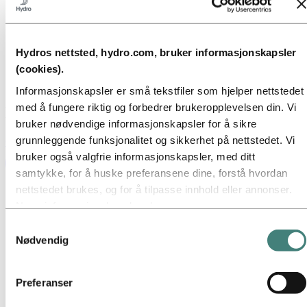
Nyhetsabonnement
Kort om Hydro
Temasider
Bilder og video
Hydros nettsted, hydro.com, bruker informasjonskapsler
(cookies).
Media
Nyheter
Informasjonskapsler er små tekstfiler som hjelper nettstedet
med å fungere riktig og forbedrer brukeropplevelsen din. Vi
Nyheter
bruker nødvendige informasjonskapsler for å sikre
grunnleggende funksjonalitet og sikkerhet på nettstedet. Vi
Globale nyheter
Se alle nyheter på vår globale nettside
bruker også valgfrie informasjonskapsler, med ditt
samtykke, for å huske preferansene dine, forstå hvordan
nettstedet brukes, og for å tilpasse innhold eller annonser.
Noen informasjonskapsler plasseres av
tredjepartsleverandører hvis verktøy vi bruker for sikkerhet,
Samtykkevalg
analyse eller annonsering. Disse tredjepartene kan
Nødvendig
kombinere informasjon innhentet fra din bruk av vårt
nettsted med annen informasjon du har gitt dem, eller som
Preferanser
de har samlet inn gjennom din bruk av deres tjenester.
Tredjeparten som er oppført som ansvarlig for en