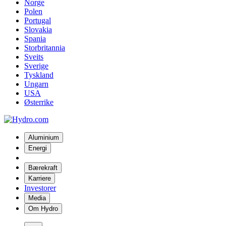
Norge
Polen
Portugal
Slovakia
Spania
Storbritannia
Sveits
Sverige
Tyskland
Ungarn
USA
Østerrike
Aluminium
Energi
Bærekraft
Karriere
Investorer
Media
Om Hydro