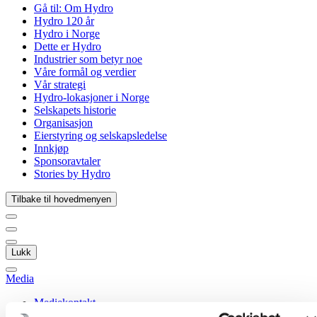
Gå til:
Om Hydro
Hydro 120 år
Hydro i Norge
Dette er Hydro
Industrier som betyr noe
Våre formål og verdier
Vår strategi
Hydro-lokasjoner i Norge
Selskapets historie
Organisasjon
Eierstyring og selskapsledelse
Innkjøp
Sponsoravtaler
Stories by Hydro
Tilbake til hovedmenyen
Lukk
Media
Mediekontakt
Nyheter