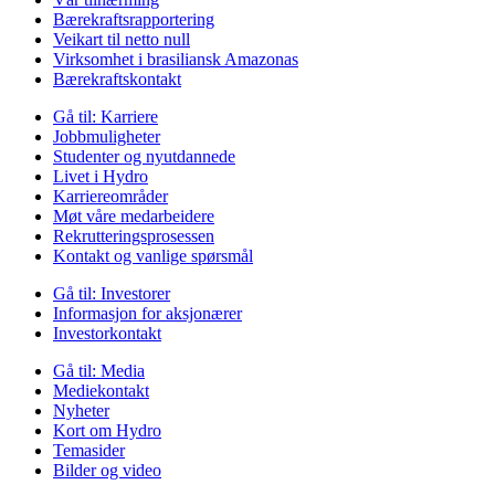
Bærekraftsrapportering
Veikart til netto null
Virksomhet i brasiliansk Amazonas
Bærekraftskontakt
Gå til:
Karriere
Jobbmuligheter
Studenter og nyutdannede
Livet i Hydro
Karriereområder
Møt våre medarbeidere
Rekrutteringsprosessen
Kontakt og vanlige spørsmål
Gå til:
Investorer
Informasjon for aksjonærer
Investorkontakt
Gå til:
Media
Mediekontakt
Nyheter
Kort om Hydro
Temasider
Bilder og video