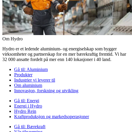
Om Hydro
Hydro er et ledende aluminium- og energiselskap som bygger
virksomheter og partnerskap for en mer bærekraftig fremtid. Vi har
32 000 ansatte fordelt på mer enn 140 lokasjoner i 40 land.
Gå til:
Aluminium
Produkter
Industrier vi leverer til
Om aluminium
Innovasjon, forskning og utvikling
Gå til:
Energi
Energi i Hydro
Hydro Rein
Kraftproduksjon og markedsoperasjoner
Gå til:
Bærekraft
Vår tilnærming