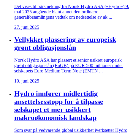
Det vises til børsmelding fra Norsk Hydro ASA («Hydro») 9.
mai 2025 angående blant annet den ordinære
generalforsamlingens vedtak om nedsettelse av ak ...
27. juni 2025
Vellykket plassering av europeisk
grønt obligasjonslån
Norsk Hydro ASA har plassert et senior usikret europeisk
grønt obligasjonslån (EuGB) på EUR 500 millioner under
selskapets Euro Medium Term Note (EMTN ...
10. juni 2025
Hydro innfører midlertidig
ansettelsesstopp for å tilpasse
selskapet et mer usikkert
makroøkonomisk landskap
Som svar på vedvarende global usikkerhet iverksetter Hydro