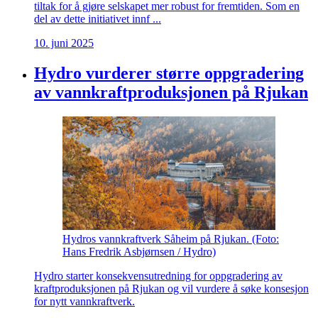
tiltak for å gjøre selskapet mer robust for fremtiden. Som en
del av dette initiativet innf ...
10. juni 2025
Hydro vurderer større oppgradering
av vannkraftproduksjonen på Rjukan
Hydros vannkraftverk Såheim på Rjukan. (Foto:
Hans Fredrik Asbjørnsen / Hydro)
Hydro starter konsekvensutredning for oppgradering av
kraftproduksjonen på Rjukan og vil vurdere å søke konsesjon
for nytt vannkraftverk.