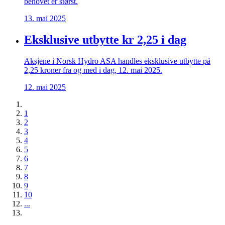
behovet er størst.
13. mai 2025
Eksklusive utbytte kr 2,25 i dag
Aksjene i Norsk Hydro ASA handles eksklusive utbytte på
2,25 kroner fra og med i dag, 12. mai 2025.
12. mai 2025
1
2
3
4
5
6
7
8
9
10
...