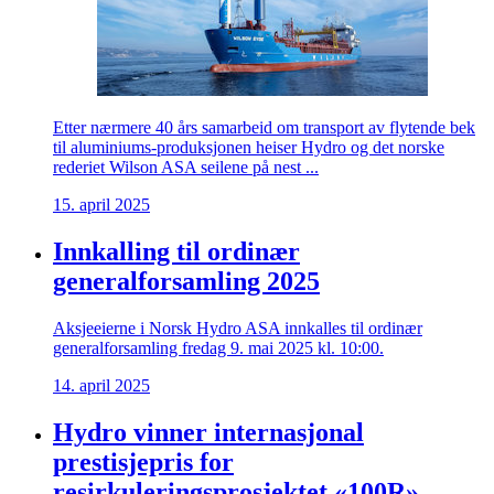
Etter nærmere 40 års samarbeid om transport av flytende bek
til aluminiums-produksjonen heiser Hydro og det norske
rederiet Wilson ASA seilene på nest ...
15. april 2025
Innkalling til ordinær
generalforsamling 2025
Aksjeeierne i Norsk Hydro ASA innkalles til ordinær
generalforsamling fredag 9. mai 2025 kl. 10:00.
14. april 2025
Hydro vinner internasjonal
prestisjepris for
resirkuleringsprosjektet «100R»