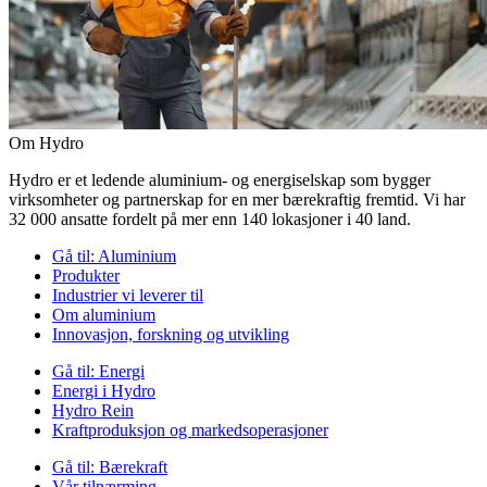
Om Hydro
Hydro er et ledende aluminium- og energiselskap som bygger
virksomheter og partnerskap for en mer bærekraftig fremtid. Vi har
32 000 ansatte fordelt på mer enn 140 lokasjoner i 40 land.
Gå til:
Aluminium
Produkter
Industrier vi leverer til
Om aluminium
Innovasjon, forskning og utvikling
Gå til:
Energi
Energi i Hydro
Hydro Rein
Kraftproduksjon og markedsoperasjoner
Gå til:
Bærekraft
Vår tilnærming