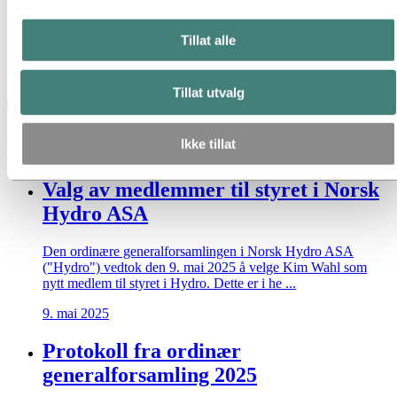
Tillat alle
Tillat utvalg
Filtrer etter år
Ikke tillat
Filtrer etter kategori
Valg av medlemmer til styret i Norsk
Hydro ASA
Den ordinære generalforsamlingen i Norsk Hydro ASA
("Hydro") vedtok den 9. mai 2025 å velge Kim Wahl som
nytt medlem til styret i Hydro. Dette er i he ...
9. mai 2025
Protokoll fra ordinær
generalforsamling 2025