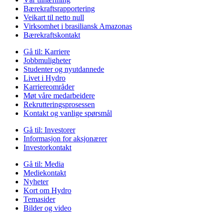
Bærekraftsrapportering
Veikart til netto null
Virksomhet i brasiliansk Amazonas
Bærekraftskontakt
Gå til:
Karriere
Jobbmuligheter
Studenter og nyutdannede
Livet i Hydro
Karriereområder
Møt våre medarbeidere
Rekrutteringsprosessen
Kontakt og vanlige spørsmål
Gå til:
Investorer
Informasjon for aksjonærer
Investorkontakt
Gå til:
Media
Mediekontakt
Nyheter
Kort om Hydro
Temasider
Bilder og video