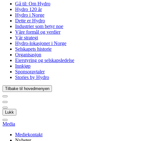
Gå til:
Om Hydro
Hydro 120 år
Hydro i Norge
Dette er Hydro
Industrier som betyr noe
Våre formål og verdier
Vår strategi
Hydro-lokasjoner i Norge
Selskapets historie
Organisasjon
Eierstyring og selskapsledelse
Innkjøp
Sponsoravtaler
Stories by Hydro
Tilbake til hovedmenyen
Lukk
Media
Mediekontakt
Nyheter