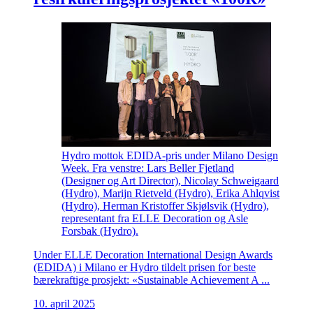
Hydro mottok EDIDA-pris under Milano Design
Week. Fra venstre: Lars Beller Fjetland
(Designer og Art Director), Nicolay Schweigaard
(Hydro), Marijn Rietveld (Hydro), Erika Ahlqvist
(Hydro), Herman Kristoffer Skjølsvik (Hydro),
representant fra ELLE Decoration og Asle
Forsbak (Hydro).
Under ELLE Decoration International Design Awards
(EDIDA) i Milano er Hydro tildelt prisen for beste
bærekraftige prosjekt: «Sustainable Achievement A ...
10. april 2025