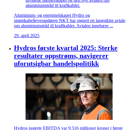
utvidede partnerskapet og den nye avtalen om
aluminiumstråd til kraftkabler.
Aluminium- og energiselskapet Hydro og
strømkabelleverandøren NKT har signert en langsiktig avtale
om aluminiumstråd til kraftkabler. Avtalen innebære ...
29. april 2025
Hydros første kvartal 2025: Sterke
resultater oppstrøms, navigerer
uforutsigbar handelspolitikk
Hydros justerte EBITDA var 9.516 millioner kroner i første