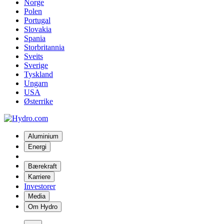
Norge
Polen
Portugal
Slovakia
Spania
Storbritannia
Sveits
Sverige
Tyskland
Ungarn
USA
Østerrike
Aluminium
Energi
Bærekraft
Karriere
Investorer
Media
Om Hydro