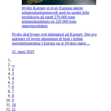
Hydro Karmøy er et av Europas største
primæraluminiumsverk med en samlet årlig
produksjon på rundt 270 000 tonn
primæraluminium og 220 000 tonn
støperiprodukter.
Hydro skal bygge nytt trådstøperi på Karmøy. Det nye
anlegget vil levere aluminium til bruk i kritisk
energiinfrastruktur i Europa og er Hydros størst ...
21. mars 2025
...
2
3
4
5
6
7
8
9
10
11