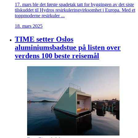
17. mars ble det første spadetak tatt for byggingen av det siste
tilskuddet til Hydros resirkuleringvirksomhet i Europa. Med et
toppmoderne resirkuler ...
18. mars 2025
TIME setter Oslos
aluminiumsbadstue på listen over
verdens 100 beste reisemål