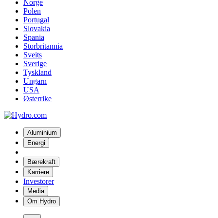
Norge
Polen
Portugal
Slovakia
Spania
Storbritannia
Sveits
Sverige
Tyskland
Ungarn
USA
Østerrike
Aluminium
Energi
Bærekraft
Karriere
Investorer
Media
Om Hydro