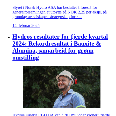
Styret i Norsk Hydro ASA har besluttet å foreslå for
generalforsamlingen et utbytte på NOK 2,25 per aksje, på
grunnlag av selskapets årsregnskap for r ...
14. februar 2025
Hydros resultater for fjerde kvartal
2024: Rekordresultat i Bauxite &
Alumina, samarbeid for grønn
omstilling
Hydros justerte EBITDA var 7.701 millioner kroner i fjerde