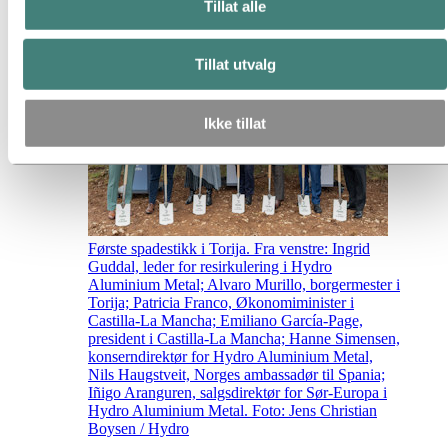
Torija i Spania
Tillat alle
Tillat utvalg
Ikke tillat
Første spadestikk i Torija. Fra venstre: Ingrid
Guddal, leder for resirkulering i Hydro
Aluminium Metal; Alvaro Murillo, borgermester i
Torija; Patricia Franco, Økonomiminister i
Castilla-La Mancha; Emiliano García-Page,
president i Castilla-La Mancha; Hanne Simensen,
konserndirektør for Hydro Aluminium Metal,
Nils Haugstveit, Norges ambassadør til Spania;
Iñigo Aranguren, salgsdirektør for Sør-Europa i
Hydro Aluminium Metal. Foto: Jens Christian
Boysen / Hydro