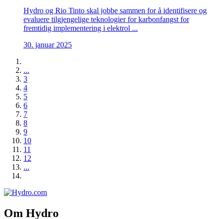
Hydro og Rio Tinto skal jobbe sammen for å identifisere og
evaluere tilgjengelige teknologier for karbonfangst for
fremtidig implementering i elektrol ...
30. januar 2025
...
3
4
5
6
7
8
9
10
11
12
...
Om Hydro