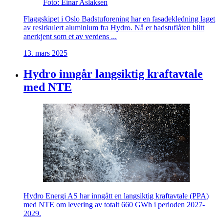
Foto: Einar Aslaksen
Flaggskipet i Oslo Badstuforening har en fasadekledning laget
av resirkulert aluminium fra Hydro. Nå er badstuflåten blitt
anerkjent som et av verdens ...
13. mars 2025
Hydro inngår langsiktig kraftavtale
med NTE
Hydro Energi AS har inngått en langsiktig kraftavtale (PPA)
med NTE om levering av totalt 660 GWh i perioden 2027-
2029.