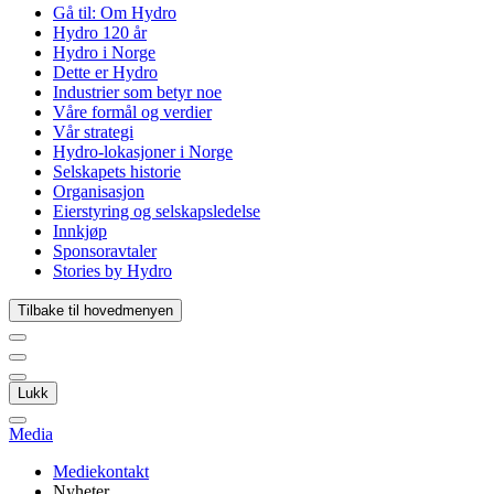
Gå til:
Om Hydro
Hydro 120 år
Hydro i Norge
Dette er Hydro
Industrier som betyr noe
Våre formål og verdier
Vår strategi
Hydro-lokasjoner i Norge
Selskapets historie
Organisasjon
Eierstyring og selskapsledelse
Innkjøp
Sponsoravtaler
Stories by Hydro
Tilbake til hovedmenyen
Lukk
Media
Mediekontakt
Nyheter