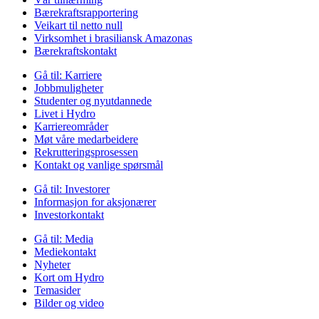
Bærekraftsrapportering
Veikart til netto null
Virksomhet i brasiliansk Amazonas
Bærekraftskontakt
Gå til:
Karriere
Jobbmuligheter
Studenter og nyutdannede
Livet i Hydro
Karriereområder
Møt våre medarbeidere
Rekrutteringsprosessen
Kontakt og vanlige spørsmål
Gå til:
Investorer
Informasjon for aksjonærer
Investorkontakt
Gå til:
Media
Mediekontakt
Nyheter
Kort om Hydro
Temasider
Bilder og video