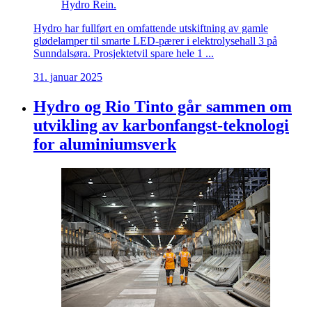
Hydro Rein.
Hydro har fullført en omfattende utskiftning av gamle
glødelamper til smarte LED-pærer i elektrolysehall 3 på
Sunndalsøra. Prosjektetvil spare hele 1 ...
31. januar 2025
Hydro og Rio Tinto går sammen om
utvikling av karbonfangst-teknologi
for aluminiumsverk