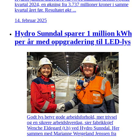
kvartal 2024, en økning fra 3.737 millioner kroner i samme
kvartal året før. Resultatet økt ...
14. februar 2025
Hydro Sunndal sparer 1 million kWh
per år med oppgradering til LED-lys
Godt lys betyr gode arbeidsforhold, mer trivsel
og en sikrere arbeidshverdag, sier fabrikksjef
Wenche Eldegard (t.h) ved Hydro Sunndal. Her
sammen med Marianne Wergeland Jenssen fra