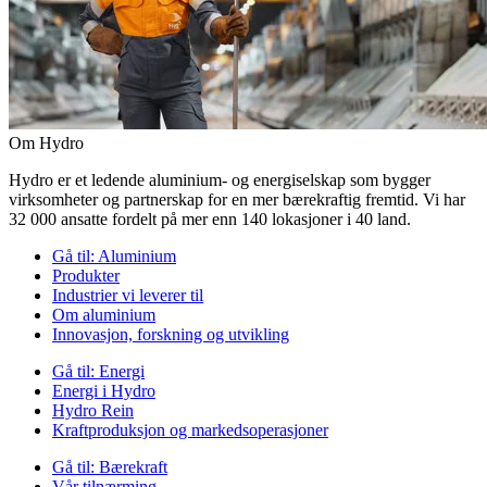
Om Hydro
Hydro er et ledende aluminium- og energiselskap som bygger
virksomheter og partnerskap for en mer bærekraftig fremtid. Vi har
32 000 ansatte fordelt på mer enn 140 lokasjoner i 40 land.
Gå til:
Aluminium
Produkter
Industrier vi leverer til
Om aluminium
Innovasjon, forskning og utvikling
Gå til:
Energi
Energi i Hydro
Hydro Rein
Kraftproduksjon og markedsoperasjoner
Gå til:
Bærekraft
Vår tilnærming