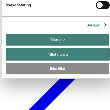
Markedsføring
gjelder i listen over informasjonskapsler nedenfor.
Detaljer
Tillat alle
Tillat utvalg
Ikke tillat