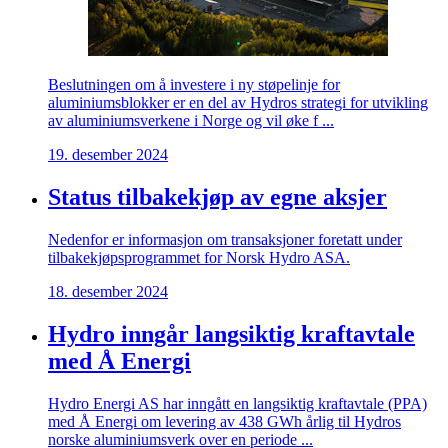
Beslutningen om å investere i ny støpelinje for
aluminiumsblokker er en del av Hydros strategi for utvikling
av aluminiumsverkene i Norge og vil øke f ...
19. desember 2024
Status tilbakekjøp av egne aksjer
Nedenfor er informasjon om transaksjoner foretatt under
tilbakekjøpsprogrammet for Norsk Hydro ASA.
18. desember 2024
Hydro inngår langsiktig kraftavtale
med Å Energi
Hydro Energi AS har inngått en langsiktig kraftavtale (PPA)
med Å Energi om levering av 438 GWh årlig til Hydros
norske aluminiumsverk over en periode ...