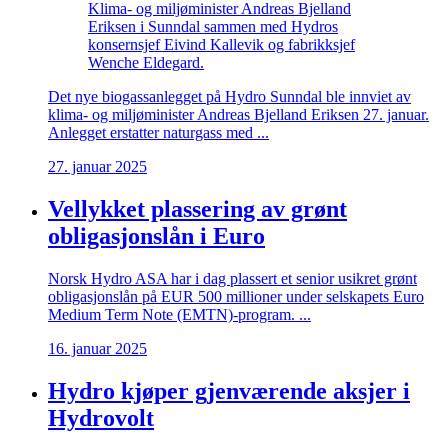
Klima- og miljøminister Andreas Bjelland
Eriksen i Sunndal sammen med Hydros
konsernsjef Eivind Kallevik og fabrikksjef
Wenche Eldegard.
Det nye biogassanlegget på Hydro Sunndal ble innviet av
klima- og miljøminister Andreas Bjelland Eriksen 27. januar.
Anlegget erstatter naturgass med ...
27. januar 2025
Vellykket plassering av grønt
obligasjonslån i Euro
Norsk Hydro ASA har i dag plassert et senior usikret grønt
obligasjonslån på EUR 500 millioner under selskapets Euro
Medium Term Note (EMTN)-program. ...
16. januar 2025
Hydro kjøper gjenværende aksjer i
Hydrovolt