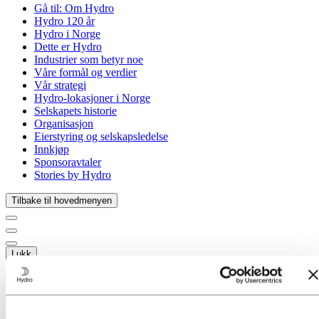
Gå til:
Om Hydro
Hydro 120 år
Hydro i Norge
Dette er Hydro
Industrier som betyr noe
Våre formål og verdier
Vår strategi
Hydro-lokasjoner i Norge
Selskapets historie
Organisasjon
Eierstyring og selskapsledelse
Innkjøp
Sponsoravtaler
Stories by Hydro
Tilbake til hovedmenyen
Lukk
Media
Mediekontakt
Nyheter