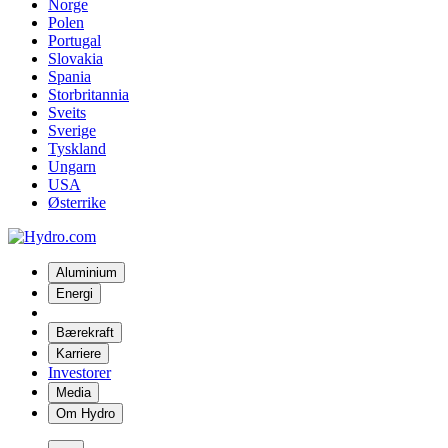
Norge
Polen
Portugal
Slovakia
Spania
Storbritannia
Sveits
Sverige
Tyskland
Ungarn
USA
Østerrike
Aluminium
Energi
Bærekraft
Karriere
Investorer
Media
Om Hydro