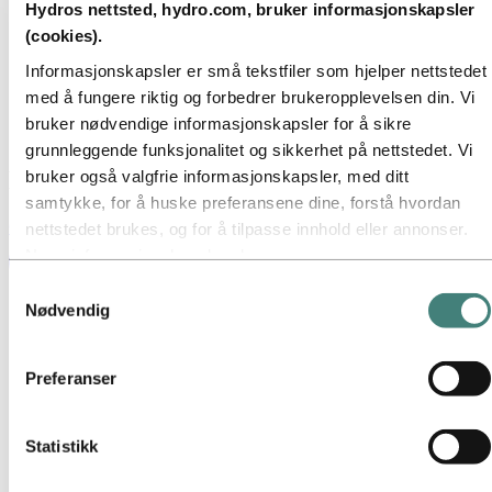
Hydros nettsted, hydro.com, bruker informasjonskapsler
Nyhetsabonnement
(cookies).
Kort om Hydro
Temasider
Informasjonskapsler er små tekstfiler som hjelper nettstedet
Bilder og video
med å fungere riktig og forbedrer brukeropplevelsen din. Vi
Media
bruker nødvendige informasjonskapsler for å sikre
Nyheter
grunnleggende funksjonalitet og sikkerhet på nettstedet. Vi
Nyheter
bruker også valgfrie informasjonskapsler, med ditt
samtykke, for å huske preferansene dine, forstå hvordan
Globale nyheter
Se alle nyheter på vår globale nettside
nettstedet brukes, og for å tilpasse innhold eller annonser.
Noen informasjonskapsler plasseres av
tredjepartsleverandører hvis verktøy vi bruker for sikkerhet,
Samtykkevalg
analyse eller annonsering. Disse tredjepartene kan
Nødvendig
kombinere informasjon innhentet fra din bruk av vårt
nettsted med annen informasjon du har gitt dem, eller som
Preferanser
de har samlet inn gjennom din bruk av deres tjenester.
Tredjeparten som er oppført som ansvarlig for en
tredjepartscookie, er databehandler for personopplysningene
Statistikk
som samles inn gjennom deres respektive
informasjonskapsler. Du kan se hvilke tredjeparter dette