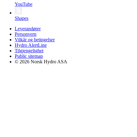
YouTube
Shapes
Leverandører
Personvern
Vilkår og betingelser
Hydro AlertLine
Tilgjengelighet
Public sitemap
© 2026 Norsk Hydro ASA