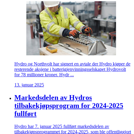
Hydro og Northvolt har signert en avtale der Hydro kjøper de
resterende aksjene i batterigjenvinningsselskapet Hydrovolt
for 78 millioner kroner. Hydr ...
13. januar 2025
Markedsdelen av Hydros
tilbakekjøpsprogram for 2024-2025
fullført
Hydro har 7. januar 2025 fullført markedsdelen av
tilbakekjøpsprogrammet for 2024-2025, som ble offentliggjort