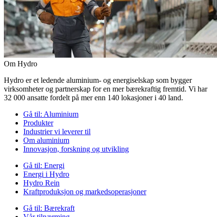
Om Hydro
Hydro er et ledende aluminium- og energiselskap som bygger
virksomheter og partnerskap for en mer bærekraftig fremtid. Vi har
32 000 ansatte fordelt på mer enn 140 lokasjoner i 40 land.
Gå til:
Aluminium
Produkter
Industrier vi leverer til
Om aluminium
Innovasjon, forskning og utvikling
Gå til:
Energi
Energi i Hydro
Hydro Rein
Kraftproduksjon og markedsoperasjoner
Gå til:
Bærekraft
Vår tilnærming