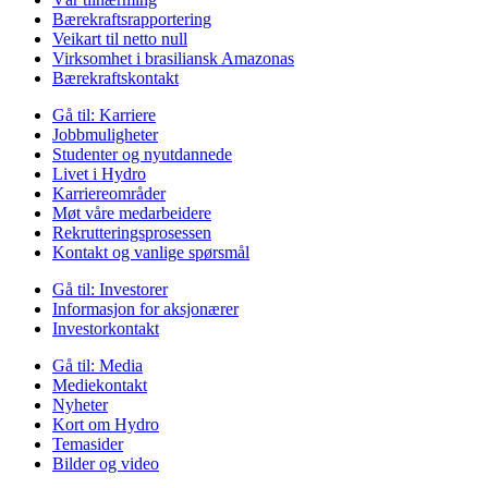
Bærekraftsrapportering
Veikart til netto null
Virksomhet i brasiliansk Amazonas
Bærekraftskontakt
Gå til:
Karriere
Jobbmuligheter
Studenter og nyutdannede
Livet i Hydro
Karriereområder
Møt våre medarbeidere
Rekrutteringsprosessen
Kontakt og vanlige spørsmål
Gå til:
Investorer
Informasjon for aksjonærer
Investorkontakt
Gå til:
Media
Mediekontakt
Nyheter
Kort om Hydro
Temasider
Bilder og video