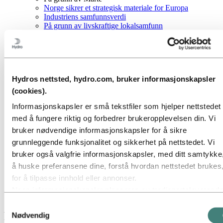
Norge sikrer et strategisk materiale for Europa
Industriens samfunnsverdi
På grunn av livskraftige lokalsamfunn
Hydro investerer i fremtidens aluminiumsproduksjon i
Norge
På grunn av historien vår
Hydro i Norge
Dette er Hydro
Hydros nettsted, hydro.com, bruker informasjonskapsler
Industrier som betyr noe
Våre formål og verdier
(cookies).
Vår strategi
Informasjonskapsler er små tekstfiler som hjelper nettstedet
Hydro-lokasjoner i Norge
Selskapets historie
med å fungere riktig og forbedrer brukeropplevelsen din. Vi
Organisasjon
bruker nødvendige informasjonskapsler for å sikre
Eierstyring og selskapsledelse
grunnleggende funksjonalitet og sikkerhet på nettstedet. Vi
Innkjøp
Sponsoravtaler
bruker også valgfrie informasjonskapsler, med ditt samtykke,
Stories by Hydro
å huske preferansene dine, forstå hvordan nettstedet brukes
Om Hydro
for å tilpasse innhold eller annonser.
Hydro 120 år
Noen informasjonskapsler plasseres av tredjepartsleverandø
På grunn av Marte
hvis verktøy vi bruker for sikkerhet, analyse eller annonserin
Samtykkevalg
Disse tredjepartene kan kombinere informasjon innhentet fra
På grunn av industrisamfunnets kraft
Nødvendig