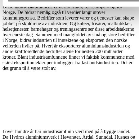
Disse industrisamfunnene er derfor viktig for Europa – og for
Norge. De bidrar nemlig også til verdier langt utover
kommunegrensa. Bedrifter som leverer varer og tjenester kan skape
jobber på skuldrene av industrien. Og kafeer, frisører, matbutikker,
helsetjenester, barnehager og treningssentre ser disse arbeidstakerne
hver eneste dag. Sammen med mangfoldet av små og store bedrifter
i Norge, bidrar industrien til inntektene og eksporten den norske
velferden hviler på. Hvert år eksporterer aluminiumsindustrien og
andre kraftforedlende bedrifter alene for nesten 200 milliarder
kroner. Blant industrisamfunnene finner vi faktisk kommunene med
størst eksportinntekter per innbygger fra fastlandsindustrien. Det er
det grunn til å være stolt av.
I over hundre år har industrisamfunn vært med på å bygge landet.
Da Hydros aluminiumsverk i Høyanger, Årdal, Sunndal, Husnes og