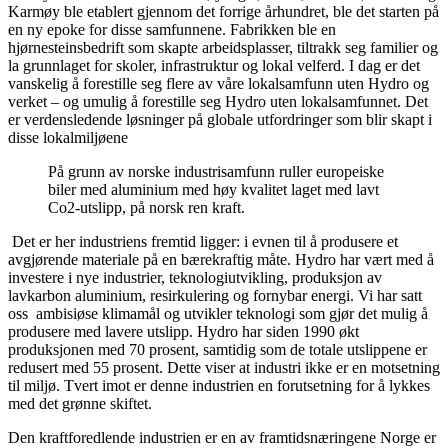
Karmøy ble etablert gjennom det forrige århundret, ble det starten på
en ny epoke for disse samfunnene. Fabrikken ble en
hjørnesteinsbedrift som skapte arbeidsplasser, tiltrakk seg familier og
la grunnlaget for skoler, infrastruktur og lokal velferd. I dag er det
vanskelig å forestille seg flere av våre lokalsamfunn uten Hydro og
verket – og umulig å forestille seg Hydro uten lokalsamfunnet.
Det
er verdensledende løsninger på globale utfordringer som blir skapt i
disse lo
kalmiljøene
På grunn av norske industrisamfunn ruller europeiske
biler med aluminium med høy kvalitet
laget med lavt
Co2-utslipp,
på
norsk
ren kraft
.
Det er her industriens fremtid ligger: i evnen til å produsere et
avgjørende materiale på en bærekraftig måte. Hydro har vært med å
investere i nye industrier, teknologiutvikling, produksjon av
lavkarbon aluminium, resirkulering og fornybar energi. Vi har satt
oss ambisiøse klimamål og utvikler teknologi som gjør det mulig å
produsere med lavere utslipp. Hydro har siden 1990 økt
produksjonen med 70 prosent, samtidig som de totale utslippene er
redusert med 55 prosent. Dette viser at industri ikke er en motsetning
til miljø. Tvert imot er denne industrien en forutsetning for å lykkes
med det grønne skiftet.
Den kraftforedlende industrien er en av framtidsnæringene Norge er