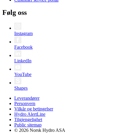
Følg oss
Instagram
Facebook
LinkedIn
YouTube
Shapes
Leverandører
Personvern
Vilkår og betingelser
Hydro AlertLine
Tilgjengelighet
Public sitemap
© 2026 Norsk Hydro ASA