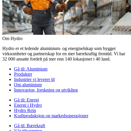
Om Hydro
Hydro er et ledende aluminium- og energiselskap som bygger
virksomheter og partnerskap for en mer bærekraftig fremtid. Vi har
32 000 ansatte fordelt på mer enn 140 lokasjoner i 40 land.
Gå til:
Aluminium
Produkter
Industrier vi leverer til
Om aluminium
Innovasjon, forskning og utvikling
Gå til:
Energi
Energi i Hydro
Hydro Rein
Kraftproduksjon og markedsoperasjoner
Gå til:
Bærekraft
Vår tilnærming