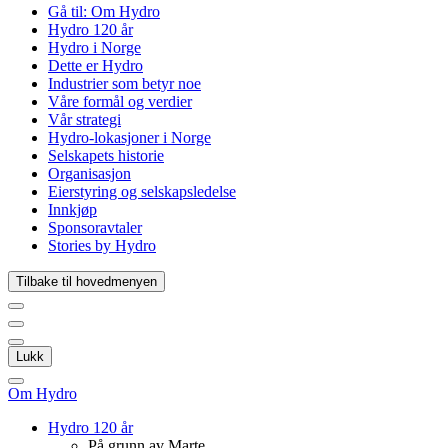
Gå til:
Om Hydro
Hydro 120 år
Hydro i Norge
Dette er Hydro
Industrier som betyr noe
Våre formål og verdier
Vår strategi
Hydro-lokasjoner i Norge
Selskapets historie
Organisasjon
Eierstyring og selskapsledelse
Innkjøp
Sponsoravtaler
Stories by Hydro
Tilbake til hovedmenyen
Lukk
Om Hydro
Hydro 120 år
På grunn av Marte