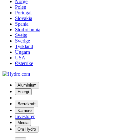
Norge
Polen
Portugal
Slovakia
Spania
Storbritannia
Sveits
Sverige
Tyskland
Ungarn
USA
Østerrike
Aluminium
Energi
Bærekraft
Karriere
Investorer
Media
Om Hydro