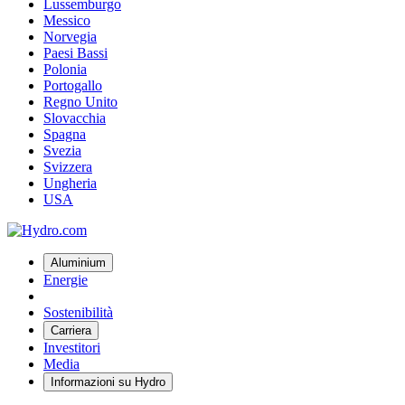
Lussemburgo
Messico
Norvegia
Paesi Bassi
Polonia
Portogallo
Regno Unito
Slovacchia
Spagna
Svezia
Svizzera
Ungheria
USA
Aluminium
Energie
Sostenibilità
Carriera
Investitori
Media
Informazioni su Hydro