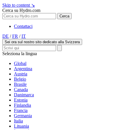
Skip to content
↘
Cerca su Hydro.com
Cerca
Contattaci
DE
/
FR
/
IT
Sei ora sul nostro sito dedicato alla Svizzera
Seleziona la lingua
Global
Argentina
Austria
Belgio
Brasile
Canada
Danimarca
Estonia
Finlandia
Francia
Germania
Italia
Lituania