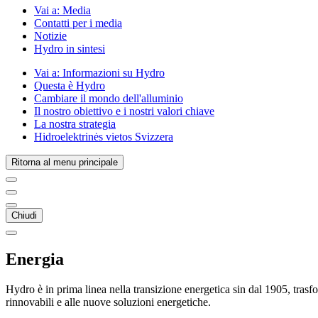
Vai a:
Media
Contatti per i media
Notizie
Hydro in sintesi
Vai a:
Informazioni su Hydro
Questa è Hydro
Cambiare il mondo dell'alluminio
Il nostro obiettivo e i nostri valori chiave
La nostra strategia
Hidroelektrinės vietos Svizzera
Ritorna al menu principale
Chiudi
Energia
Hydro è in prima linea nella transizione energetica sin dal 1905, trasfo
rinnovabili e alle nuove soluzioni energetiche.