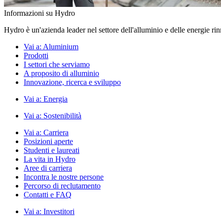
Informazioni su Hydro
Hydro è un'azienda leader nel settore dell'alluminio e delle energie ri
Vai a:
Aluminium
Prodotti
I settori che serviamo
A proposito di alluminio
Innovazione, ricerca e sviluppo
Vai a:
Energia
Vai a:
Sostenibilità
Vai a:
Carriera
Posizioni aperte
Studenti e laureati
La vita in Hydro
Aree di carriera
Incontra le nostre persone
Percorso di reclutamento
Contatti e FAQ
Vai a:
Investitori