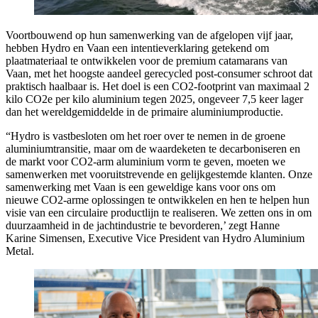
Voortbouwend op hun samenwerking van de afgelopen vijf jaar,
hebben Hydro en Vaan een intentieverklaring getekend om
plaatmateriaal te ontwikkelen voor de premium catamarans van
Vaan, met het hoogste aandeel gerecycled post-consumer schroot dat
praktisch haalbaar is. Het doel is een CO2-footprint van maximaal 2
kilo CO2e per kilo aluminium tegen 2025, ongeveer 7,5 keer lager
dan het wereldgemiddelde in de primaire aluminiumproductie.
“Hydro is vastbesloten om het roer over te nemen in de groene
aluminiumtransitie, maar om de waardeketen te decarboniseren en
de markt voor CO2-arm aluminium vorm te geven, moeten we
samenwerken met vooruitstrevende en gelijkgestemde klanten. Onze
samenwerking met Vaan is een geweldige kans voor ons om
nieuwe CO2-arme oplossingen te ontwikkelen en hen te helpen hun
visie van een circulaire productlijn te realiseren. We zetten ons in om
duurzaamheid in de jachtindustrie te bevorderen,’ zegt Hanne
Karine Simensen, Executive Vice President van Hydro Aluminium
Metal.