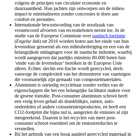
volgens de principes van circulaire economie en
duurzaamheid. Hun jachten zijn ontworpen om de milieu-
impact te minimaliseren zonder concessies te doen aan
comfort en prestaties.
Internationale bewustwording van de noodzaak van
verantwoord afvoeren van recreatieboten neemt toe. In de
studie van de Europese Commissie over
nautisch toerisme
(
Engelse link
) uit 2016 worden boten aan het einde van hun
levensduur genoemd als een milieubedreiging en een van de
belangrijkste uitdagingen voor de nautische industrie, waarbij
wordt aangegeven dat jaarlijks minstens 80.000 boten hun
‘einde van de levensduur’ bereiken in de Europese Unie
alleen. Echter, slechts een fractie wordt gerecycled, deels
vanwege de complexiteit van het demonteren van vaartuigen
die voornamelijk zijn gemaakt van composietmaterialen.
Aluminium is oneindig recyclebaar zonder verlies van de
eigenschappen die het een belangrijke facilitator maken voor
de groene transitie. Post-consumer aluminium schroot heeft
een vorig leven gehad als drankblikjes, ramen, auto-
onderdelen of andere consumentenproducten, en heeft een
CO2-footprint die bijna nul is, aangezien de emissies al zijn
meegerekend. Daarom is het recyclen van meer post-
consumer schroot essentieel om de emissiereducties te
versnellen.
Bij het gebruik van een hoog aandeel gerecycled materiaal in