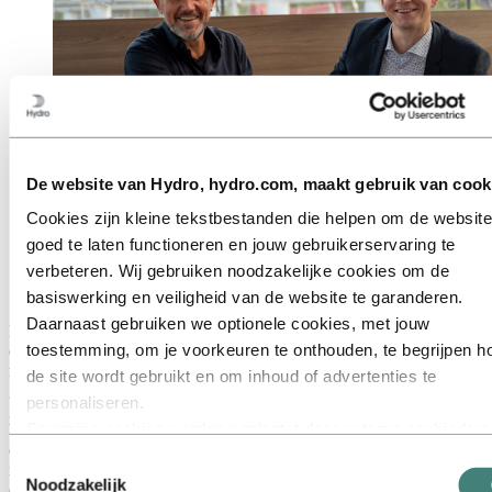
De website van Hydro, hydro.com, maakt gebruik van cook
Vaan CEO en medeoprichter Igor Kluin en Vice
Cookies zijn kleine tekstbestanden die helpen om de website
President van Hydro Aluminium Metal Thomas
goed te laten functioneren en jouw gebruikerservaring te
Hartmut Ludwig ondertekenen de nieuwe
verbeteren. Wij gebruiken noodzakelijke cookies om de
overeenkomst in Hellevoetsluis, Nederland, op 26
september. (Foto Jens Christian Boysen/Hydro)
basiswerking en veiligheid van de website te garanderen.
Daarnaast gebruiken we optionele cookies, met jouw
Naar schatting bereiken jaarlijks 80.000 recreatieboten in Europa het
toestemming, om je voorkeuren te onthouden, te begrijpen h
einde van hun levenscyclus. Zonder een effectief mechanisme om
rompen, die meestal van composietmaterialen zoals glasvezel zijn
de site wordt gebruikt en om inhoud of advertenties te
gemaakt, te recyclen, vormt de verwijdering van buiten gebruik
personaliseren.
gestelde boten ernstige milieuproblemen. De bedrijfsfilosofie van
Sommige cookies worden geplaatst door externe aanbieders
Vaan Yachts is verankerd in de vastberadenheid om een volledig
circulaire zeiloplossing te creëren met alleen gerecyclede en
van tools die wij gebruiken voor beveiliging, analyse of
Toestemmingsselectie
recyclebare materialen, compatibel met een verantwoorde levensstijl
advertenties. Deze derden kunnen informatie die zij via jouw
Noodzakelijk
en met minimale impact op de planeet.