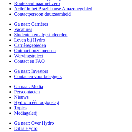
Routekaart naar net-zero
Actief in het Braziliaanse Amazonegebied
Contactpersoon duurzaamheid
Ga naar:
Carrières
Vacatures
Studenten en afgestudeerden
Leven bij Hydro
Carrièregebieden
Ontmoet onze mensen
Wervingstraject
Contact en FAQ
Ga naar:
Investors
Contacten voor beleggers
Ga naar:
Media
Perscontacten
Nieuws
Hydro in één oogopslag
Topics
Mediagalerij
Ga naar:
Over Hydro
Dit is Hydro