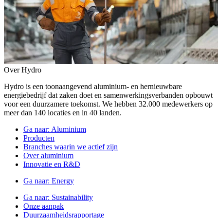
Over Hydro
Hydro is een toonaangevend aluminium- en hernieuwbare
energiebedrijf dat zaken doet en samenwerkingsverbanden opbouwt
voor een duurzamere toekomst. We hebben 32.000 medewerkers op
meer dan 140 locaties en in 40 landen.
Ga naar:
Aluminium
Producten
Branches waarin we actief zijn
Over aluminium
Innovatie en R&D
Ga naar:
Energy
Ga naar:
Sustainability
Onze aanpak
Duurzaamheidsrapportage