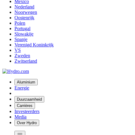
Mexico
Nederland
Noorwegen
Oostenrijk
Polen
Portugal
Slowakije
Spanje
Verenigd Koninkrijk
VS
Zweden
Zwitserland
Aluminium
Energie
Duurzaamheid
Carrières
Investeerders
Media
Over Hydro