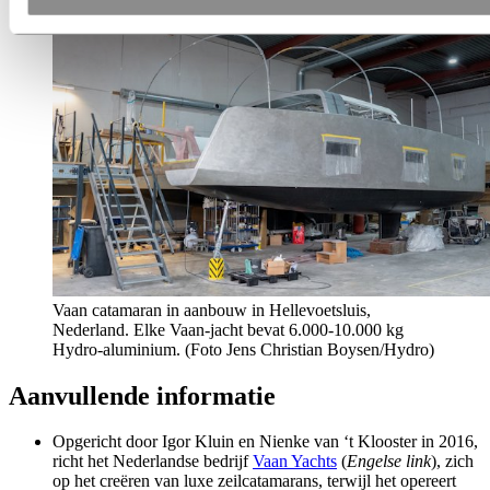
Vaan catamaran in aanbouw in Hellevoetsluis,
Nederland. Elke Vaan-jacht bevat 6.000-10.000 kg
Hydro-aluminium. (Foto Jens Christian Boysen/Hydro)
Aanvullende informatie
Opgericht door Igor Kluin en Nienke van ‘t Klooster in 2016,
richt het Nederlandse bedrijf
Vaan Yachts
(
Engelse link
), zich
op het creëren van luxe zeilcatamarans, terwijl het opereert