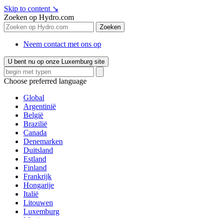
Skip to content
↘
Zoeken op Hydro.com
Zoeken
Neem contact met ons op
U bent nu op onze Luxemburg site
Choose preferred language
Global
Argentinië
België
Brazilië
Canada
Denemarken
Duitsland
Estland
Finland
Frankrijk
Hongarije
Italië
Litouwen
Luxemburg