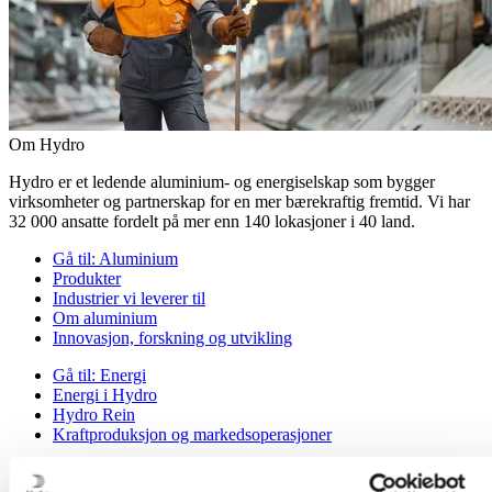
Om Hydro
Hydro er et ledende aluminium- og energiselskap som bygger
virksomheter og partnerskap for en mer bærekraftig fremtid. Vi har
32 000 ansatte fordelt på mer enn 140 lokasjoner i 40 land.
Gå til:
Aluminium
Produkter
Industrier vi leverer til
Om aluminium
Innovasjon, forskning og utvikling
Gå til:
Energi
Energi i Hydro
Hydro Rein
Kraftproduksjon og markedsoperasjoner
Gå til:
Bærekraft
Vår tilnærming