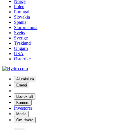
Norge
Polen
Portugal
Slovakia
Spania
Storbritannia
Sveits
Sverige
Tyskland
Ungarn
USA
Østerrike
Aluminium
Energi
Bærekraft
Karriere
Investorer
Media
Om Hydro