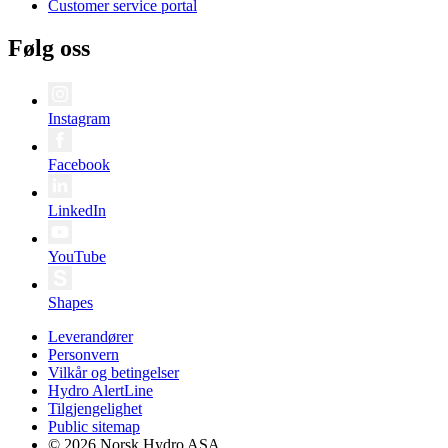
Customer service portal
Følg oss
Instagram
Facebook
LinkedIn
YouTube
Shapes
Leverandører
Personvern
Vilkår og betingelser
Hydro AlertLine
Tilgjengelighet
Public sitemap
© 2026 Norsk Hydro ASA