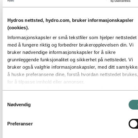
Bærekraftsrapportering
Veikart til netto null
Virksomhet i brasiliansk Amazonas
Hydros nettsted, hydro.com, bruker informasjonskapsler
Bærekraftskontakt
(cookies).
Gå til:
Karriere
Informasjonskapsler er små tekstfiler som hjelper nettstedet
Jobbmuligheter
Studenter og nyutdannede
med å fungere riktig og forbedrer brukeropplevelsen din. Vi
Livet i Hydro
bruker nødvendige informasjonskapsler for å sikre
Karriereområder
grunnleggende funksjonalitet og sikkerhet på nettstedet. Vi
Møt våre medarbeidere
Rekrutteringsprosessen
bruker også valgfrie informasjonskapsler, med ditt samtykke,
Kontakt og vanlige spørsmål
å huske preferansene dine, forstå hvordan nettstedet brukes
for å tilpasse innhold eller annonser.
Gå til:
Investorer
Informasjon for aksjonærer
Noen informasjonskapsler plasseres av tredjepartsleverandø
Investorkontakt
hvis verktøy vi bruker for sikkerhet, analyse eller annonserin
Samtykkevalg
Gå til:
Media
Disse tredjepartene kan kombinere informasjon innhentet fra
Nødvendig
Mediekontakt
bruk av vårt nettsted med annen informasjon du har gitt dem
Nyheter
eller som de har samlet inn gjennom din bruk av deres tjenes
Kort om Hydro
Preferanser
Temasider
Tredjeparten som er oppført som ansvarlig for en
Bilder og video
tredjepartscookie, er databehandler for personopplysningene