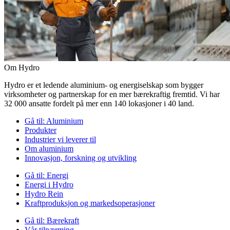
Om Hydro
Hydro er et ledende aluminium- og energiselskap som bygger
virksomheter og partnerskap for en mer bærekraftig fremtid. Vi har
32 000 ansatte fordelt på mer enn 140 lokasjoner i 40 land.
Gå til:
Aluminium
Produkter
Industrier vi leverer til
Om aluminium
Innovasjon, forskning og utvikling
Gå til:
Energi
Energi i Hydro
Hydro Rein
Kraftproduksjon og markedsoperasjoner
Gå til:
Bærekraft
Vår tilnærming