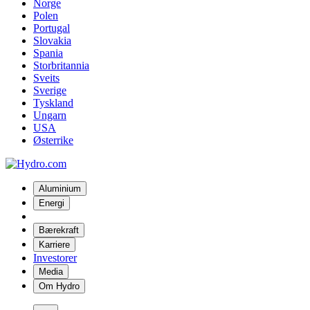
Norge
Polen
Portugal
Slovakia
Spania
Storbritannia
Sveits
Sverige
Tyskland
Ungarn
USA
Østerrike
Aluminium
Energi
Bærekraft
Karriere
Investorer
Media
Om Hydro