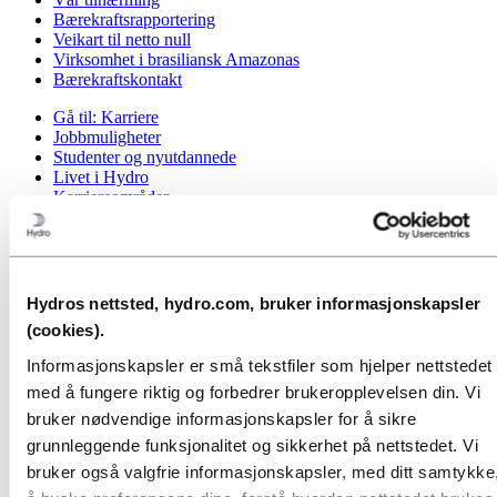
Bærekraftsrapportering
Veikart til netto null
Virksomhet i brasiliansk Amazonas
Bærekraftskontakt
Gå til:
Karriere
Jobbmuligheter
Studenter og nyutdannede
Livet i Hydro
Karriereområder
Møt våre medarbeidere
Rekrutteringsprosessen
Kontakt og vanlige spørsmål
Gå til:
Investorer
Hydros nettsted, hydro.com, bruker informasjonskapsler
Informasjon for aksjonærer
(cookies).
Investorkontakt
Informasjonskapsler er små tekstfiler som hjelper nettstedet
Gå til:
Media
med å fungere riktig og forbedrer brukeropplevelsen din. Vi
Mediekontakt
Nyheter
bruker nødvendige informasjonskapsler for å sikre
Kort om Hydro
grunnleggende funksjonalitet og sikkerhet på nettstedet. Vi
Temasider
bruker også valgfrie informasjonskapsler, med ditt samtykke,
Bilder og video