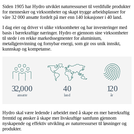
Siden 1905 har Hydro utviklet naturressurser til verdifulle produkter
for mennesker og virksomheter og skapt trygge arbeidsplasser for
våre 32 000 ansatte fordelt på mer enn 140 lokasjoner i 40 land.
I dag eier og driver vi ulike virksomheter og har investeringer med
basis i bærekraftige næringer. Hydro er gjennom sine virksomheter
til stede i en rekke markedssegmenter for aluminium,
metallgjenvinning og fornybar energi, som gir oss unik innsikt,
kunnskap og kompetanse.
3
2
,
000
40
1
20
a
n
s
a
t
t
e
l
a
n
d
å
r
Hydro skal være ledende i arbeidet med å skape en mer bærekraftig
fremtid og ønsker å skape mer livskraftige samfunn gjennom
nyskapende og effektiv utvikling av naturressurser til løsninger og
produkter.