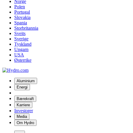
Norge
Polen
Portugal
Slovakia
Spania
Storbritannia
Sveits
Sverige
Tyskland
Ungarn
USA
Østerrike
Aluminium
Energi
Bærekraft
Karriere
Investorer
Media
Om Hydro