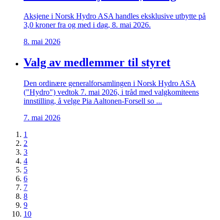
Aksjene i Norsk Hydro ASA handles eksklusive utbytte på
3,0 kroner fra og med i dag, 8. mai 2026.
8. mai 2026
Valg av medlemmer til styret
Den ordinære generalforsamlingen i Norsk Hydro ASA
("Hydro") vedtok 7. mai 2026, i tråd med valgkomiteens
innstilling, å velge Pia Aaltonen-Forsell so ...
7. mai 2026
1
2
3
4
5
6
7
8
9
10