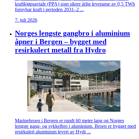
kraftkjøpsavtale (PPA) som sikrer årlig leveranse av 0,5 TWh
fornybar kraft i perioden 2031–2 ...
7. juli 2026
Norges lengste gangbro i aluminium
åpner i Bergen – bygget med
resirkulert metall fra Hydro
Marinebroen i Bergen er rundt 60 meter lang og Norges
lengste gang- og sykkelbro i aluminium. Broen er bygget med
resirkulert aluminium levert av Hydr ...