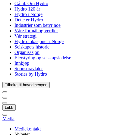
Gå til:
Om Hydro
Hydro 120 år
Hydro i Norge
Dette er Hydro
Industrier som betyr noe
Våre formål og verdier
Vår strategi
Hydro-lokasjoner i Norge
Selskapets historie
Organisasjon
Eierstyring og selskapsledelse
Innkjøp
Sponsoravtaler
Stories by Hydro
Tilbake til hovedmenyen
Lukk
Media
Mediekontakt
Nyheter