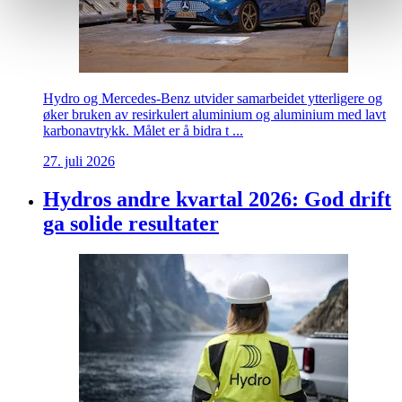
Hydro og Mercedes-Benz utvider samarbeidet ytterligere og
øker bruken av resirkulert aluminium og aluminium med lavt
karbonavtrykk. Målet er å bidra t ...
27. juli 2026
Hydros andre kvartal 2026: God drift
ga solide resultater