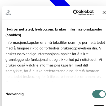
Hydros nettsted, hydro.com, bruker informasjonskapsler
(cookies).
Informasjonskapsler er små tekstfiler som hjelper nettstedet
med å fungere riktig og forbedrer brukeropplevelsen din. Vi
bruker nødvendige informasjonskapsler for å sikre
grunnleggende funksjonalitet og sikkerhet på nettstedet. Vi
bruker også valgfrie informasjonskapsler, med ditt
samtykke, for å huske preferansene dine, forstå hvordan
nettstedet brukes, og for å tilpasse innhold eller annonser.
Noen informasjonskapsler plasseres av
tredjepartsleverandører hvis verktøy vi bruker for sikkerhet,
Samtykkevalg
analyse eller annonsering. Disse tredjepartene kan
Nødvendig
kombinere informasjon innhentet fra din bruk av vårt
nettsted med annen informasjon du har gitt dem, eller som