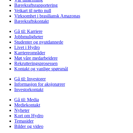
Bærekraftsrapportering
Veikart til netto null
Virksomhet i brasiliansk Amazonas
Bærekraftskontakt
Gå til:
Karriere
Jobbmuligheter
Studenter og nyutdannede
Livet i Hydro
Karriereområder
Møt våre medarbeidere
Rekrutteringsprosessen
Kontakt og vanlige spørsmål
Gå til:
Investorer
Informasjon for aksjonærer
Investorkontakt
Gå til:
Media
Mediekontakt
Nyheter
Kort om Hydro
Temasider
Bilder og video