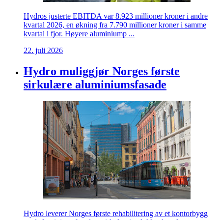
Hydros justerte EBITDA var 8.923 millioner kroner i andre
kvartal 2026, en økning fra 7.790 millioner kroner i samme
kvartal i fjor. Høyere aluminiump ...
22. juli 2026
Hydro muliggjør Norges første
sirkulære aluminiumsfasade
Hydro leverer Norges første rehabilitering av et kontorbygg