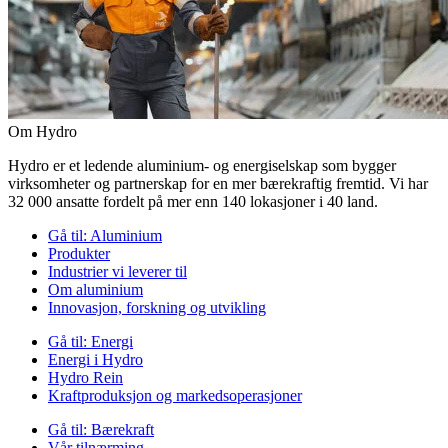
Om Hydro
Hydro er et ledende aluminium- og energiselskap som bygger
virksomheter og partnerskap for en mer bærekraftig fremtid. Vi har
32 000 ansatte fordelt på mer enn 140 lokasjoner i 40 land.
Gå til:
Aluminium
Produkter
Industrier vi leverer til
Om aluminium
Innovasjon, forskning og utvikling
Gå til:
Energi
Energi i Hydro
Hydro Rein
Kraftproduksjon og markedsoperasjoner
Gå til:
Bærekraft
Vår tilnærming