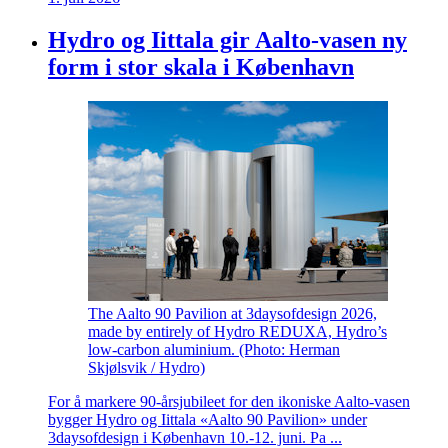
Hydro og Iittala gir Aalto-vasen ny
form i stor skala i København
The Aalto 90 Pavilion at 3daysofdesign 2026,
made by entirely of Hydro REDUXA, Hydro’s
low-carbon aluminium. (Photo: Herman
Skjølsvik / Hydro)
For å markere 90-årsjubileet for den ikoniske Aalto-vasen
bygger Hydro og Iittala «Aalto 90 Pavilion» under
3daysofdesign i København 10.-12. juni. Pa ...