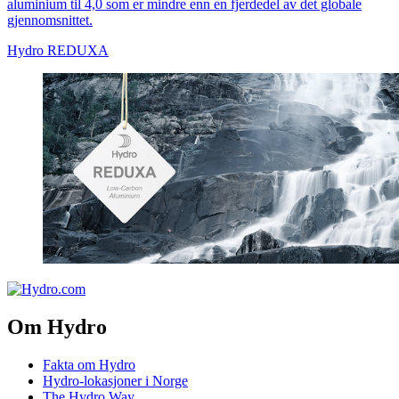
aluminium til 4,0 som er mindre enn en fjerdedel av det globale
gjennomsnittet.
Hydro REDUXA
Om Hydro
Fakta om Hydro
Hydro-lokasjoner i Norge
The Hydro Way