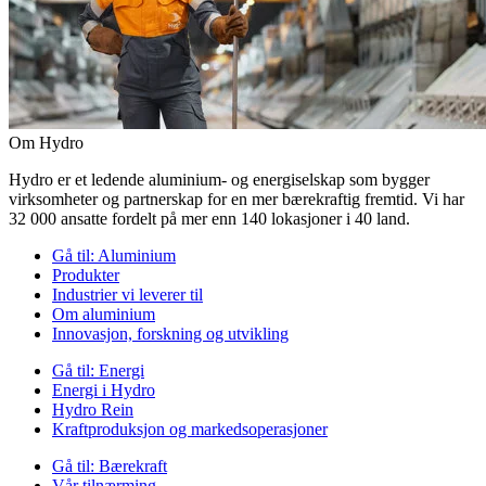
Om Hydro
Hydro er et ledende aluminium- og energiselskap som bygger
virksomheter og partnerskap for en mer bærekraftig fremtid. Vi har
32 000 ansatte fordelt på mer enn 140 lokasjoner i 40 land.
Gå til:
Aluminium
Produkter
Industrier vi leverer til
Om aluminium
Innovasjon, forskning og utvikling
Gå til:
Energi
Energi i Hydro
Hydro Rein
Kraftproduksjon og markedsoperasjoner
Gå til:
Bærekraft
Vår tilnærming