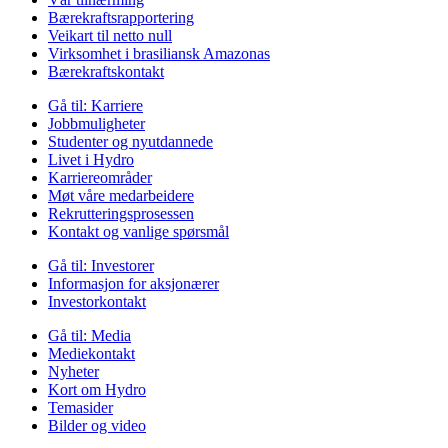
Bærekraftsrapportering
Veikart til netto null
Virksomhet i brasiliansk Amazonas
Bærekraftskontakt
Gå til:
Karriere
Jobbmuligheter
Studenter og nyutdannede
Livet i Hydro
Karriereområder
Møt våre medarbeidere
Rekrutteringsprosessen
Kontakt og vanlige spørsmål
Gå til:
Investorer
Informasjon for aksjonærer
Investorkontakt
Gå til:
Media
Mediekontakt
Nyheter
Kort om Hydro
Temasider
Bilder og video