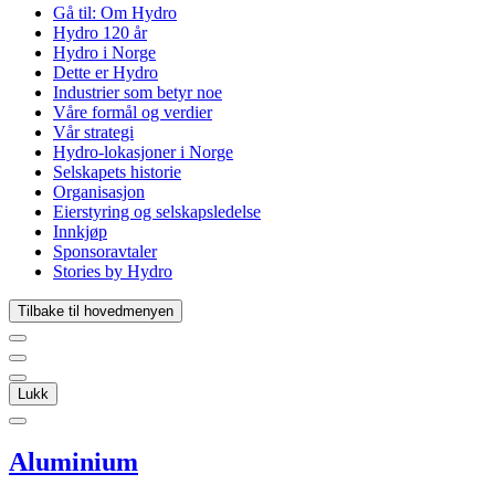
Gå til:
Om Hydro
Hydro 120 år
Hydro i Norge
Dette er Hydro
Industrier som betyr noe
Våre formål og verdier
Vår strategi
Hydro-lokasjoner i Norge
Selskapets historie
Organisasjon
Eierstyring og selskapsledelse
Innkjøp
Sponsoravtaler
Stories by Hydro
Tilbake til hovedmenyen
Lukk
Aluminium