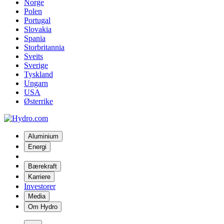
Norge
Polen
Portugal
Slovakia
Spania
Storbritannia
Sveits
Sverige
Tyskland
Ungarn
USA
Østerrike
Aluminium
Energi
Bærekraft
Karriere
Investorer
Media
Om Hydro