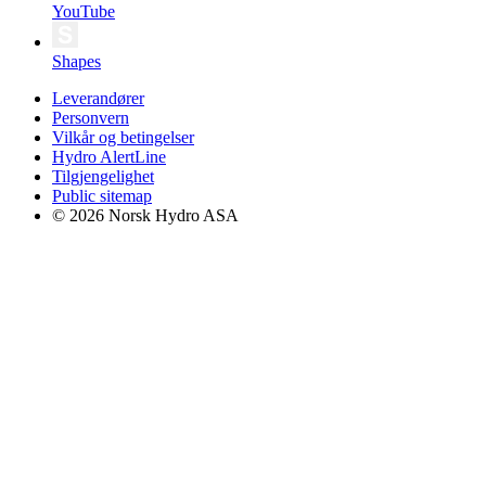
YouTube
Shapes
Leverandører
Personvern
Vilkår og betingelser
Hydro AlertLine
Tilgjengelighet
Public sitemap
© 2026 Norsk Hydro ASA