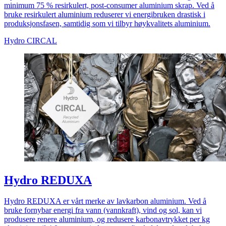
minimum 75 % resirkulert, post-consumer aluminium skrap. Ved å
bruke resirkulert aluminium reduserer vi energibruken drastisk i
produksjonsfasen, samtidig som vi tilbyr høykvalitets aluminium.
Hydro CIRCAL
Hydro REDUXA
Hydro REDUXA er vårt merke av lavkarbon aluminium. Ved å
bruke fornybar energi fra vann (vannkraft), vind og sol, kan vi
produsere renere aluminium, og redusere karbonavtrykket per kg