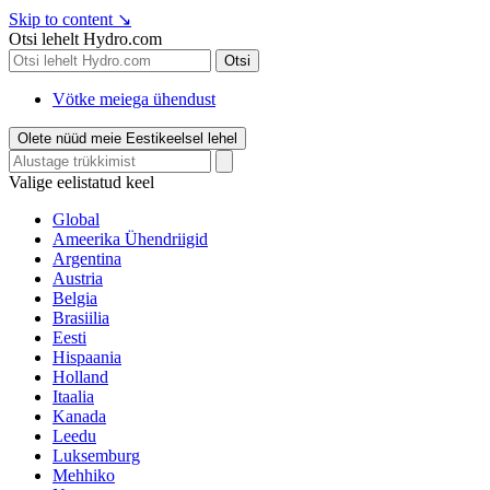
Skip to content
↘
Otsi lehelt Hydro.com
Otsi
Vötke meiega ühendust
Olete nüüd meie Eestikeelsel lehel
Valige eelistatud keel
Global
Ameerika Ühendriigid
Argentina
Austria
Belgia
Brasiilia
Eesti
Hispaania
Holland
Itaalia
Kanada
Leedu
Luksemburg
Mehhiko