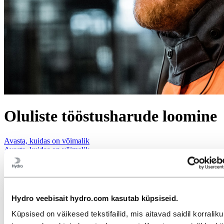
Oluliste tööstusharude loomine
Avasta, kuidas on võimalik
Avasta, kuidas on võimalik
Hydro veebisait hydro.com kasutab küpsiseid.
Küpsised on väikesed tekstifailid, mis aitavad saidil korraliku