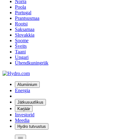
Norra
Poola
Portugal
Prantsusmaa
Rootsi
Saksamaa
Slovakkia
Soome
Šveits
Taani
Ungari
Ühendkuningriik
Alumiinium
Energia
Jätkusuutlikus
Karjäär
Investorid
Meedia
Hydro tutvustus