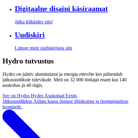
Digitaalne disaini käsiraamat
Jätka klikkides siin!
Uudiskiri
Liituge meie uudiskirjaga siin
Hydro tutvustus
Hydro on juhtiv alumiiniumi ja energia ettevõte kes pühendub
jätkusuutlikule tulevikule. Meil on 32 000 töötajat enam kui 140
asukohas ja 40 riigis.
See on Hydro
Hydro Asukohad Eestis
Jätkusuutlikkus
Aidata kaasa õiglase ühiskonna ja ringmajanduse
loomisele.