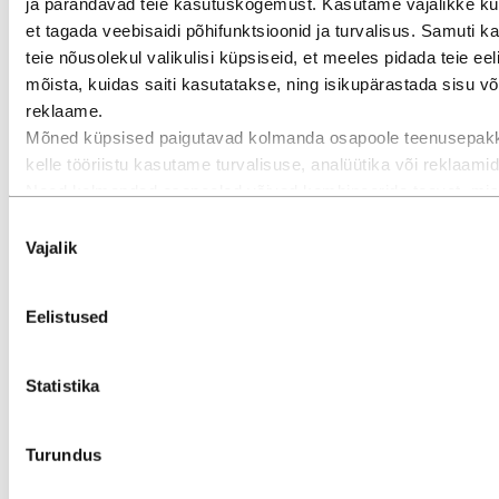
ja parandavad teie kasutuskogemust. Kasutame vajalikke kü
et tagada veebisaidi põhifunktsioonid ja turvalisus. Samuti 
teie nõusolekul valikulisi küpsiseid, et meeles pidada teie eeli
mõista, kuidas saiti kasutatakse, ning isikupärastada sisu võ
reklaame.
Mõned küpsised paigutavad kolmanda osapoole teenusepakk
kelle tööriistu kasutame turvalisuse, analüütika või reklaami
Madala CO2-emissiooniga ja taaskasutatud
Need kolmandad osapooled võivad kombineerida teavet, mis
alumiinium
kogutud teie kasutusest meie veebisaidil, muu teabega, mida
Nõusoleku
neile edastanud, või teabega, mille nad on kogunud teie kasu
Vajalik
valik
nende teenustes. Kolmas osapool, kes on loetletud vastutav
kolmanda osapoole küpsise eest, on vastava küpsisega kog
Eelistused
isikuandmete vastutav töötleja. Nende kolmandate osapoolte 
leiate allpool asuvast küpsisetabelist.
Statistika
Turundus