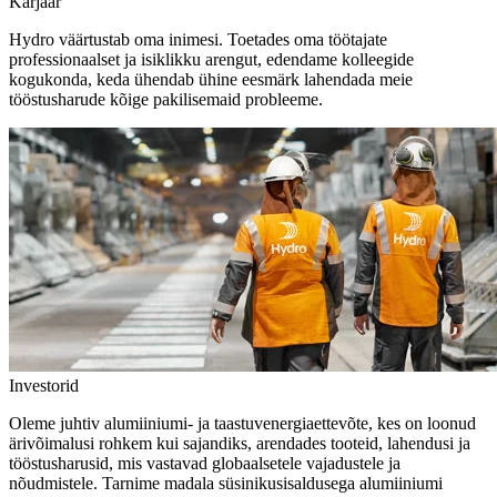
Karjäär
Hydro väärtustab oma inimesi. Toetades oma töötajate
professionaalset ja isiklikku arengut, edendame kolleegide
kogukonda, keda ühendab ühine eesmärk lahendada meie
tööstusharude kõige pakilisemaid probleeme.
Investorid
Oleme juhtiv alumiiniumi- ja taastuvenergiaettevõte, kes on loonud
ärivõimalusi rohkem kui sajandiks, arendades tooteid, lahendusi ja
tööstusharusid, mis vastavad globaalsetele vajadustele ja
nõudmistele. Tarnime madala süsinikusisaldusega alumiiniumi