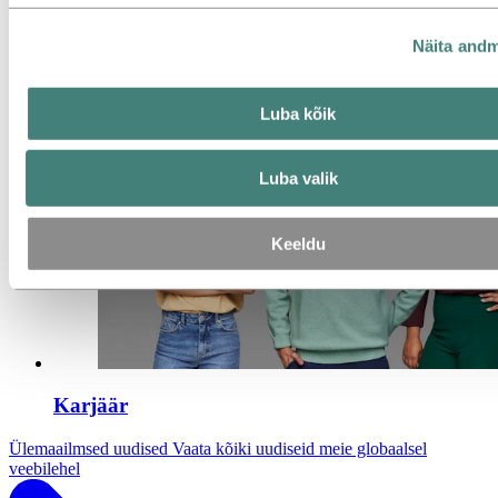
Näita and
Taastuvenergia on rohelise ülemineku keskmes.
Luba kõik
Luba valik
Keeldu
Karjäär
Ülemaailmsed uudised
Vaata kõiki uudiseid meie globaalsel
veebilehel