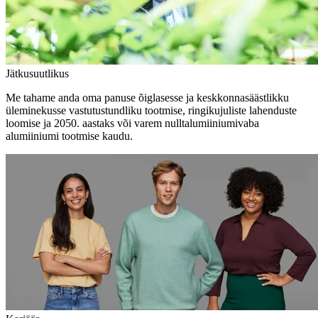
Jätkusuutlikus
Me tahame anda oma panuse õiglasesse ja keskkonnasäästlikku
üleminekusse vastutustundliku tootmise, ringikujuliste lahenduste
loomise ja 2050. aastaks või varem nulltalumiiniumivaba
alumiiniumi tootmise kaudu.