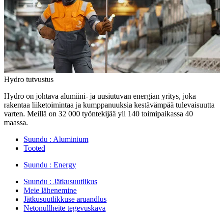
Hydro tutvustus
Hydro on johtava alumiini- ja uusiutuvan energian yritys, joka
rakentaa liiketoimintaa ja kumppanuuksia kestävämpää tulevaisuutta
varten. Meillä on 32 000 työntekijää yli 140 toimipaikassa 40
maassa.
Suundu :
Aluminium
Tooted
Suundu :
Energy
Suundu :
Jätkusuutlikus
Meie lähenemine
Jätkusuutlikkuse aruandlus
Netonullheite tegevuskava