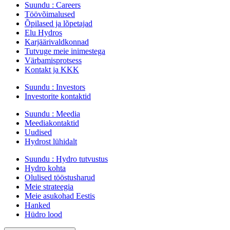
Suundu :
Careers
Töövõimalused
Õpilased ja lõpetajad
Elu Hydros
Karjäärivaldkonnad
Tutvuge meie inimestega
Värbamisprotsess
Kontakt ja KKK
Suundu :
Investors
Investorite kontaktid
Suundu :
Meedia
Meediakontaktid
Uudised
Hydrost lühidalt
Suundu :
Hydro tutvustus
Hydro kohta
Olulised tööstusharud
Meie strateegia
Meie asukohad Eestis
Hanked
Hüdro lood