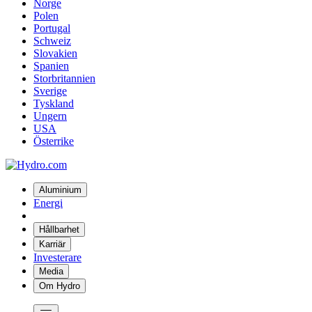
Norge
Polen
Portugal
Schweiz
Slovakien
Spanien
Storbritannien
Sverige
Tyskland
Ungern
USA
Österrike
Aluminium
Energi
Hållbarhet
Karriär
Investerare
Media
Om Hydro