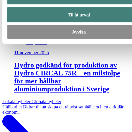
Tillåt urval
Hydro intends to switch to 100 percent locally
produced power from renewable energy sources
Avvisa
for the operation of its three aluminium extrusion
plants in Sweden. Here is Hydro's recycling plant
in Sjunnen.
11 november 2025
Hydro godkänd för produktion av
Hydro CIRCAL 75R – en milstolpe
för mer hållbar
aluminiumproduktion i Sverige
Lokala nyheter
Globala nyheter
Hållbarhet
Bidrar till att skapa ett rättvist samhälle och en cirkulär
ekonomi.