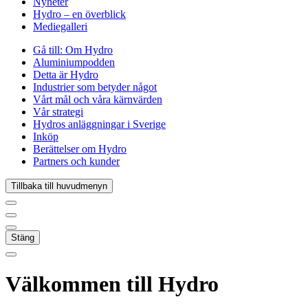
Nyheter
Hydro – en överblick
Mediegalleri
Gå till:
Om Hydro
Aluminiumpodden
Detta är Hydro
Industrier som betyder något
Vårt mål och våra kärnvärden
Vår strategi
Hydros anläggningar i Sverige
Inköp
Berättelser om Hydro
Partners och kunder
Tillbaka till huvudmenyn
Stäng
Välkommen till Hydro