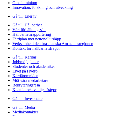
Om aluminium
Innovation, forskning och utveckling
Gå till:
Energy
Gå till:
Hållbarhet
Vårt förhållningssätt
Hållbarhetsrapportering
Färdplan mot nettonollutsläpp
Verksamhet i den brasilianska Amazonasregionen
Kontakt för hållbarhetsfrågor
Gå till:
Karriär
Jobbmöjligheter
Studenter och akademiker
Livet på Hydro
Karriärområden
Möt våra medarbetare
Rekryteringsresa
Kontakt och vanliga frågor
Gå till:
Investerare
Gå till:
Media
Mediakontakter