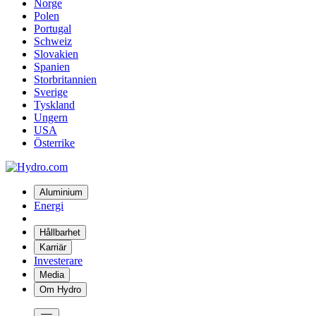
Norge
Polen
Portugal
Schweiz
Slovakien
Spanien
Storbritannien
Sverige
Tyskland
Ungern
USA
Österrike
Aluminium
Energi
Hållbarhet
Karriär
Investerare
Media
Om Hydro