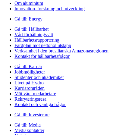
Om aluminium
Innovation, forskning och utveckling
Gå till:
Energy
Gå till:
Hållbarhet
Vårt förhållningssätt
Hållbarhetsrapportering
Färdplan mot nettonollutsläpp
Verksamhet i den brasilianska Amazonasregionen
Kontakt för hållbarhetsfrågor
Gå till:
Karriär
Jobbmöjligheter
Studenter och akademiker
Livet på Hydro
Karriärområden
Möt våra medarbetare
Rekryteringsresa
Kontakt och vanliga frågor
Gå till:
Investerare
Gå till:
Media
Mediakontakter