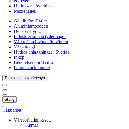
Nyheter
Hydro – en överblick
Mediegalleri
Gå till:
Om Hydro
Aluminiumpodden
Detta är Hydro
Industrier som betyder något
Vårt mål och våra kärnvärden
Vår strategi
Hydros anläggningar i Sverige
Inköp
Berättelser om Hydro
Partners och kunder
Tillbaka till huvudmenyn
Stäng
Hållbarhet
Vårt förhållningssätt
Klimat