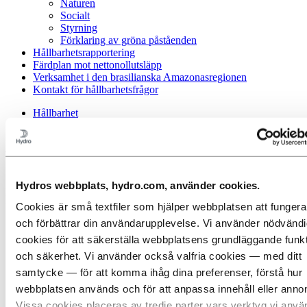
Naturen
Socialt
Styrning
Förklaring av gröna påståenden
Hållbarhetsrapportering
Färdplan mot nettonollutsläpp
Verksamhet i den brasilianska Amazonasregionen
Kontakt för hållbarhetsfrågor
Hållbarhet
Vårt förhållningssätt
Vårt förhållningssätt
Hydros webbplats, hydro.com, använder cookies.
Banbrytande i den gröna omställningen av aluminium, driven av
förnybar energi.
Cookies är små textfiler som hjälper webbplatsen att fungera
och förbättrar din användarupplevelse. Vi använder nödvänd
cookies för att säkerställa webbplatsens grundläggande funk
och säkerhet. Vi använder också valfria cookies — med ditt
samtycke — för att komma ihåg dina preferenser, förstå hur
webbplatsen används och för att anpassa innehåll eller anno
Vissa cookies placeras av tredje parter vars verktyg vi anvä