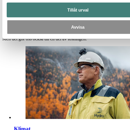
övergång.
Tillåt urval
Näringslivet spelar en viktig roll, eftersom vi kan utveckla nya
teknologier och lösningar för att bidra till utsläppsminskningar,
skydd av naturen och stödja blomstrande samhällen.
Avvisa
För Hydro som industriföretag vet vi att vi är en del av problemet.
Men det gör oss också till en del av lösningen.
Klimat