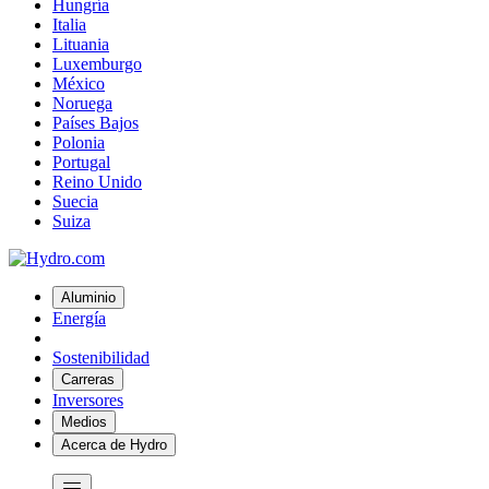
Hungría
Italia
Lituania
Luxemburgo
México
Noruega
Países Bajos
Polonia
Portugal
Reino Unido
Suecia
Suiza
Aluminio
Energía
Sostenibilidad
Carreras
Inversores
Medios
Acerca de Hydro