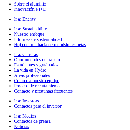
Sobre el aluminio
Innovación e I+D
Ir a:
Energy
Ir a:
Sustainability
Nuestro enfoque
Informes de sostenibilidad
Hoja de ruta hacia cero emisiones netas
Ir a:
Carreras
Oportunidades de trabajo
Estudiantes y graduados
La vida en Hydro
Áreas profesionales
Conoce a nuestro equipo
Proceso de reclutamiento
Contacto y preguntas frecuentes
Ir a:
Investors
Contactos para el inversor
Ir a:
Medios
Contactos de prensa
Noticias