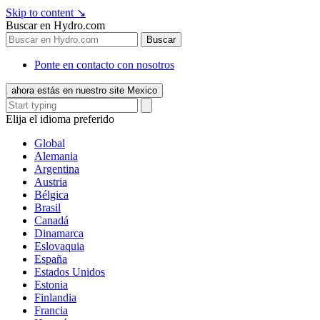
Skip to content
↘
Buscar en Hydro.com
Buscar
Ponte en contacto con nosotros
ahora estás en nuestro site Mexico
Elija el idioma preferido
Global
Alemania
Argentina
Austria
Bélgica
Brasil
Canadá
Dinamarca
Eslovaquia
España
Estados Unidos
Estonia
Finlandia
Francia