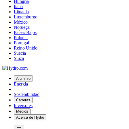
Hungría
Italia
Lituania
Luxemburgo
México
Noruega
Países Bajos
Polonia
Portugal
Reino Unido
Suecia
Suiza
Aluminio
Energía
Sostenibilidad
Carreras
Inversores
Medios
Acerca de Hydro