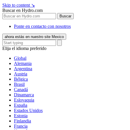
Skip to content
↘
Buscar en Hydro.com
Buscar
Ponte en contacto con nosotros
ahora estás en nuestro site Mexico
Elija el idioma preferido
Global
Alemania
Argentina
Austria
Bélgica
Brasil
Canadá
Dinamarca
Eslovaquia
España
Estados Unidos
Estonia
Finlandia
Francia