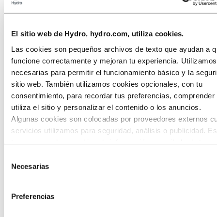
Stories
by
Hydro
El sitio web de Hydro, hydro.com, utiliza cookies.
Todas
Aluminio en uso
Las cookies son pequeños archivos de texto que ayudan a qu
Innovación y Tecnología
funcione correctamente y mejoran tu experiencia. Utilizamo
Sostenibilidad
necesarias para permitir el funcionamiento básico y la segur
Personas y carreras
sitio web. También utilizamos cookies opcionales, con tu
Reciclaje
consentimiento, para recordar tus preferencias, comprende
Energy
utiliza el sitio y personalizar el contenido o los anuncios.
Algunas cookies son colocadas por proveedores externos c
servicios utilizamos para seguridad, análisis o publicidad. E
terceros pueden combinar la información recopilada de tu us
nuestro sitio con otra información que les hayas proporcion
Selección
hayan recopilado a través de tu uso de sus servicios. El ter
Necesarias
de
listado como responsable de una cookie de terceros es el
consentimiento
Responsable del Tratamiento de los datos personales recopi
Preferencias
cada una de sus cookies. Puedes consultar quiénes son est
terceros en la lista de cookies que aparece más abajo.