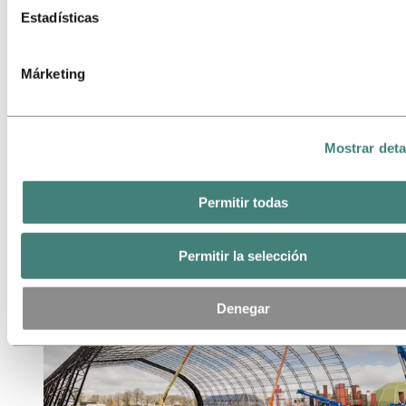
Estadísticas
Márketing
El aluminio reciclado ayuda a conseguir el oro
en diseño para el innovador jardín interior Auk
Mostrar deta
Mini
Aluminium
Topic Locations
Permitir todas
Permitir la selección
Denegar