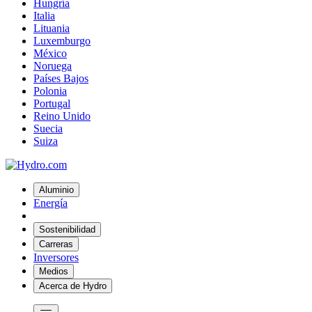
Hungría
Italia
Lituania
Luxemburgo
México
Noruega
Países Bajos
Polonia
Portugal
Reino Unido
Suecia
Suiza
Aluminio
Energía
Sostenibilidad
Carreras
Inversores
Medios
Acerca de Hydro