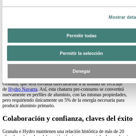
Mostrar deta
Hydro Recycled Aluminium
es la gama de aluminio reciclado de
Hydro, fabricado localmente a partir de chatarra pre-consumo, post-
consumo y una pequeña proporción de aluminio primario. Recoger
Permitir todas
y reciclar la chatarra cerca del origen, siguiendo principios de
sostenibilidad y buenas prácticas a largo de la cadena de valor del
aluminio, hacen posible que Hydro Recycled Aluminium aporte una
Permitir la selección
menor huella de carbono al producto final.
Un paso más allá en este compromiso con la circularidad lo
Denegar
constituye el acuerdo recientemente firmado con Hydro para la
recogida de chatarra generada en los procesos de fabricación de
Granalu, que será enviada directamente a la unidad de reciclaje
de
Hydro Navarra
. Así, esta chatarra pre-consumo se convertirá
nuevamente en perfiles de aluminio, con las mismas propiedades,
pero requiriendo únicamente un 5% de la energía necesaria para
producir aluminio primario.
Colaboración y confianza, claves del éxito
Granalu e Hydro mantienen una relación histórica de más de 20