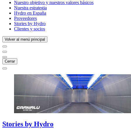
Nuestro objetivo y nuestros valores básicos
Nuestra estrategia
Hydro en España
Proveedores
Stories by Hydro
Clientes y socios
Volver al menú principal
Cerrar
Stories
by
Hydro