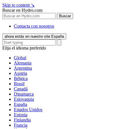
Skip to content
↘
Buscar en Hydro.com
Buscar
Contacta con nosotros
ahora estás en nuestro site España
Elija el idioma preferido
Global
Alemania
Argentina
Austria
Bélgica
Brasil
Canadá
Dinamarca
Eslovaquia
España
Estados Unidos
Estonia
Finlandia
Francia