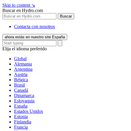
Skip to content
↘
Buscar en Hydro.com
Buscar
Contacta con nosotros
ahora estás en nuestro site España
Elija el idioma preferido
Global
Alemania
Argentina
Austria
Bélgica
Brasil
Canadá
Dinamarca
Eslovaquia
España
Estados Unidos
Estonia
Finlandia
Francia