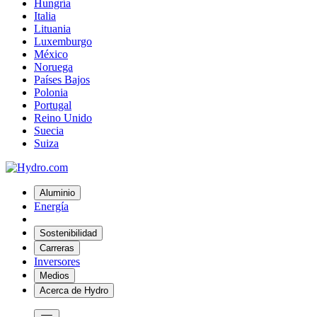
Hungría
Italia
Lituania
Luxemburgo
México
Noruega
Países Bajos
Polonia
Portugal
Reino Unido
Suecia
Suiza
Aluminio
Energía
Sostenibilidad
Carreras
Inversores
Medios
Acerca de Hydro