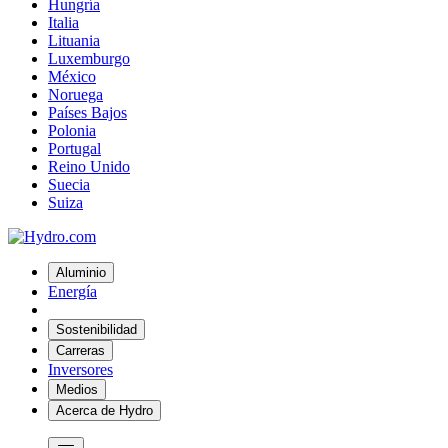
Hungría
Italia
Lituania
Luxemburgo
México
Noruega
Países Bajos
Polonia
Portugal
Reino Unido
Suecia
Suiza
Aluminio
Energía
Sostenibilidad
Carreras
Inversores
Medios
Acerca de Hydro