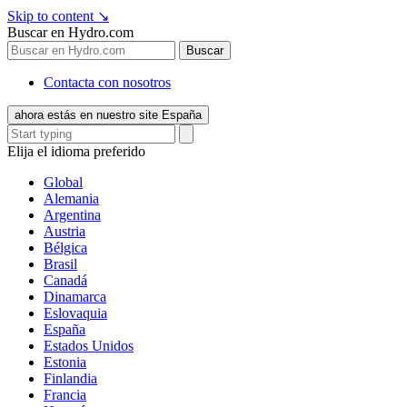
Skip to content
↘
Buscar en Hydro.com
Buscar
Contacta con nosotros
ahora estás en nuestro site España
Elija el idioma preferido
Global
Alemania
Argentina
Austria
Bélgica
Brasil
Canadá
Dinamarca
Eslovaquia
España
Estados Unidos
Estonia
Finlandia
Francia