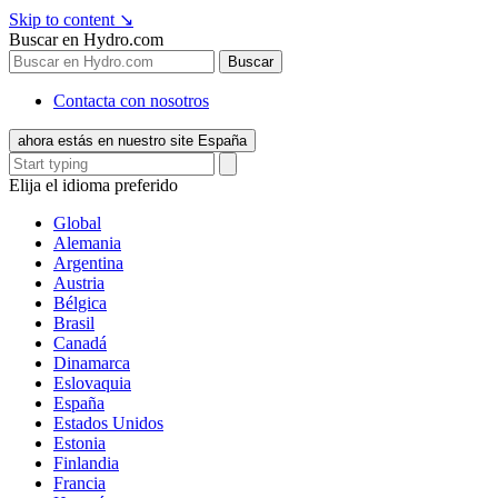
Skip to content
↘
Buscar en Hydro.com
Buscar
Contacta con nosotros
ahora estás en nuestro site España
Elija el idioma preferido
Global
Alemania
Argentina
Austria
Bélgica
Brasil
Canadá
Dinamarca
Eslovaquia
España
Estados Unidos
Estonia
Finlandia
Francia