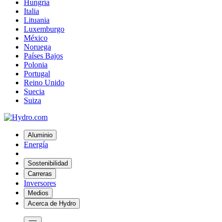
Hungría
Italia
Lituania
Luxemburgo
México
Noruega
Países Bajos
Polonia
Portugal
Reino Unido
Suecia
Suiza
Aluminio
Energía
Sostenibilidad
Carreras
Inversores
Medios
Acerca de Hydro