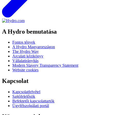
A Hydro bemutatása
Fontos tények
A Hydro Magyarországon
The Hydro Way
Arculati kézikönyv
Vállalatirányítás
Modern Slavery Transparency Statement
Website cookies
Kapcsolat
Kapcsolatfelvétel
Sajtófelelősök
Befektetői kapcsolattartók
Ügyfélszolgálati portál