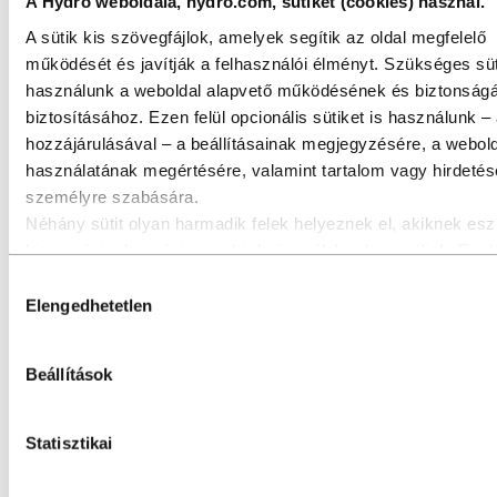
A Hydro weboldala, hydro.com, sütiket (cookies) használ.
A sütik kis szövegfájlok, amelyek segítik az oldal megfelelő
működését és javítják a felhasználói élményt. Szükséges süt
használunk a weboldal alapvető működésének és biztonság
biztosításához. Ezen felül opcionális sütiket is használunk –
hozzájárulásával – a beállításainak megjegyzésére, a webol
használatának megértésére, valamint tartalom vagy hirdeté
személyre szabására.
Néhány sütit olyan harmadik felek helyeznek el, akiknek esz
biztonsági, elemzési vagy hirdetési célokra használjuk. Ezek
A megújuló energia a zöld átmenet kulcsa
harmadik felek a weboldalunk használatáról gyűjtött informác
Hozzájárulás
kombinálhatják más, Ön által megadott adatokkal, vagy olya
Elengedhetetlen
kiválasztása
adatokkal, amelyeket az ő szolgáltatásaik használata során
gyűjtöttek. A harmadik fél, amely egy adott third‑party sütiért 
Beállítások
az adott süti által gyűjtött személyes adatok adatkezelője. Az
sütilistában megtekintheti, mely harmadik felek érintettek.
Statisztikai