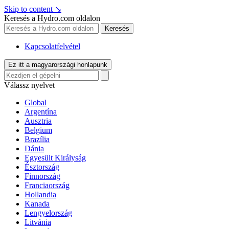
Skip to content
↘
Keresés a Hydro.com oldalon
Keresés
Kapcsolatfelvétel
Ez itt a magyarországi honlapunk
Válassz nyelvet
Global
Argentína
Ausztria
Belgium
Brazília
Dánia
Egyesült Királyság
Észtország
Finnország
Franciaország
Hollandia
Kanada
Lengyelország
Litvánia