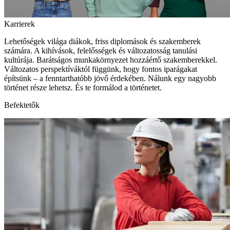
Karrierek
Lehetőségek világa diákok, friss diplomások és szakemberek
számára. A kihívások, felelősségek és változatosság tanulási
kultúrája. Barátságos munkakörnyezet hozzáértő szakemberekkel.
Változatos perspektíváktól függünk, hogy fontos iparágakat
építsünk – a fenntarthatóbb jövő érdekében. Nálunk egy nagyobb
történet része lehetsz. És te formálod a történetet.
Befektetők