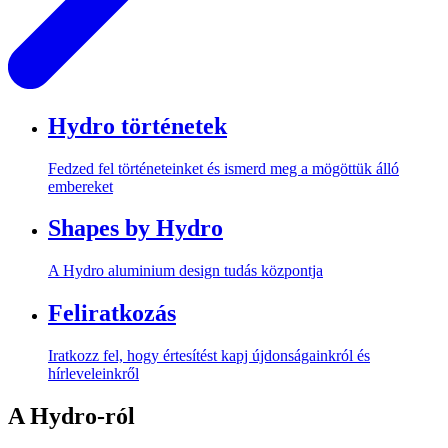
Hydro történetek
Fedzed fel történeteinket és ismerd meg a mögöttük álló
embereket
Shapes by Hydro
A Hydro aluminium design tudás központja
Feliratkozás
Iratkozz fel, hogy értesítést kapj újdonságainkról és
hírleveleinkről
A Hydro-ról