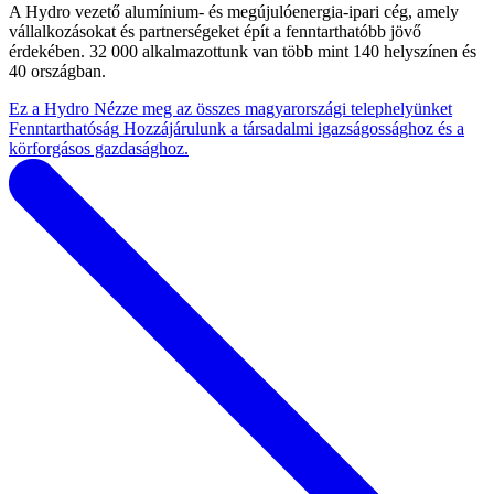
A Hydro vezető alumínium- és megújulóenergia-ipari cég, amely
vállalkozásokat és partnerségeket épít a fenntarthatóbb jövő
érdekében. 32 000 alkalmazottunk van több mint 140 helyszínen és
40 országban.
Ez a Hydro
Nézze meg az összes magyarországi telephelyünket
Fenntarthatóság
Hozzájárulunk a társadalmi igazságossághoz és a
körforgásos gazdasághoz.