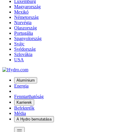
Luxemburg
Magyarország
Mexikó
Németország
Norvégia
Olaszország
Portugália
Spanyolország
Svájc
Svédország
Szlovákia
USA
Alumínium
Energia
Fenntarthatóság
Karrierek
Befektetők
Média
A Hydro bemutatása