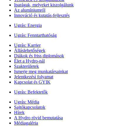
Iparágak, melyeket kiszolgálunk
Az alumíniumról
Innováció és kutatás-fejlesztés
Ugrás:
Energia
Ugrás:
Fenntarthatóság
Ugrás:
Karrier
Álláslehetőségek
Diákok és friss diplomások
Élet a Hydro-nál
Szakterületek
Ismerje meg munkatársainkat
Jelentkezési folyamat
Kapcsolat és GYIK
Ugrás:
Befektetők
Ugrás:
Média
Sajtókapcsolatok
Hírek
A Hydro rövid bemutatása
Médiagaléria