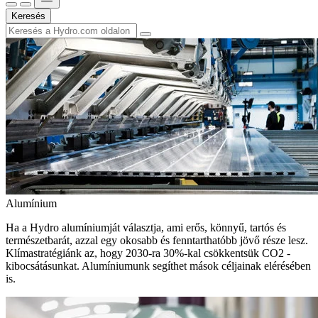
Keresés
Alumínium
Ha a Hydro alumíniumját választja, ami erős, könnyű, tartós és
természetbarát, azzal egy okosabb és fenntarthatóbb jövő része lesz.
Klímastratégiánk az, hogy 2030-ra 30%-kal csökkentsük CO2 -
kibocsátásunkat. Alumíniumunk segíthet mások céljainak elérésében
is.