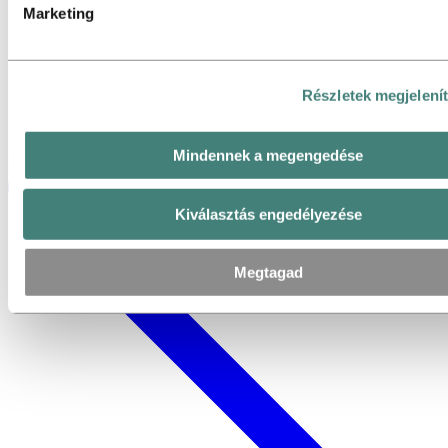
Marketing
Karrier a Hydro-nál: Egy munkahely, ahol
Részletek megjelení
számítasz
Mindennek a megengedése
Globális hírek
Tekintse meg az összes hírt globális oldalunkon
Kiválasztás engedélyezése
Megtagad