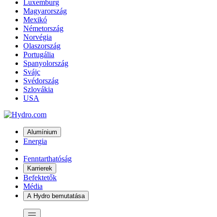
Luxemburg
Magyarország
Mexikó
Németország
Norvégia
Olaszország
Portugália
Spanyolország
Svájc
Svédország
Szlovákia
USA
Alumínium
Energia
Fenntarthatóság
Karrierek
Befektetők
Média
A Hydro bemutatása