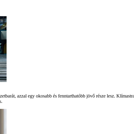
szetbarát, azzal egy okosabb és fenntarthatóbb jövő része lesz. Klíma
s.