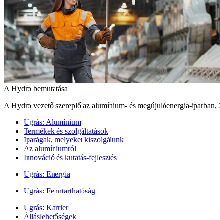
A Hydro bemutatása
A Hydro vezető szereplő az alumínium- és megújulóenergia‑iparban, 
Ugrás:
Alumínium
Termékek és szolgáltatások
Iparágak, melyeket kiszolgálunk
Az alumíniumról
Innováció és kutatás-fejlesztés
Ugrás:
Energia
Ugrás:
Fenntarthatóság
Ugrás:
Karrier
Álláslehetőségek