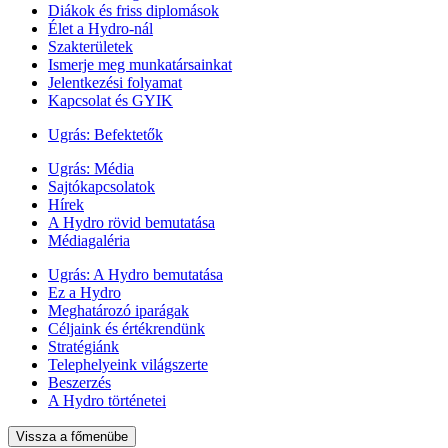
Diákok és friss diplomások
Élet a Hydro-nál
Szakterületek
Ismerje meg munkatársainkat
Jelentkezési folyamat
Kapcsolat és GYIK
Ugrás:
Befektetők
Ugrás:
Média
Sajtókapcsolatok
Hírek
A Hydro rövid bemutatása
Médiagaléria
Ugrás:
A Hydro bemutatása
Ez a Hydro
Meghatározó iparágak
Céljaink és értékrendünk
Stratégiánk
Telephelyeink világszerte
Beszerzés
A Hydro történetei
Vissza a főmenübe