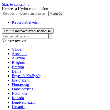
Skip to content
↘
Keresés a Hydro.com oldalon
Keresés
Kapcsolatfelvétel
Ez itt a magyarországi honlapunk
Válassz nyelvet
Global
Argentína
Ausztria
Belgium
Brazília
Dánia
Egyesült Királyság
Észtország
Finnország
Franciaország
Hollandia
Kanada
Lengyelország
Litvánia