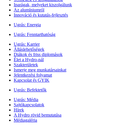
Iparágak, melyeket kiszolgálunk
Az alumíniumról
Innováció és kutatás-fejlesztés
Ugrás:
Energia
Ugrás:
Fenntarthatóság
Ugrás:
Karrier
Álláslehetőségek
Diákok és friss diplomások
Élet a Hydro-nál
Szakterületek
Ismerje meg munkatársainkat
Jelentkezési folyamat
Kapcsolat és GYIK
Ugrás:
Befektetők
Ugrás:
Média
Sajtókapcsolatok
Hírek
A Hydro rövid bemutatása
Médiagaléria