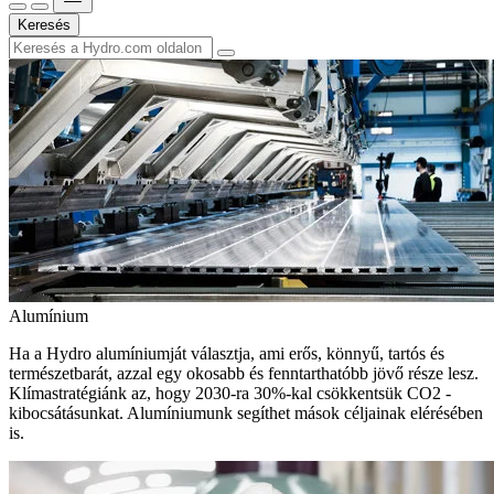
Keresés
Alumínium
Ha a Hydro alumíniumját választja, ami erős, könnyű, tartós és
természetbarát, azzal egy okosabb és fenntarthatóbb jövő része lesz.
Klímastratégiánk az, hogy 2030-ra 30%-kal csökkentsük CO2 -
kibocsátásunkat. Alumíniumunk segíthet mások céljainak elérésében
is.