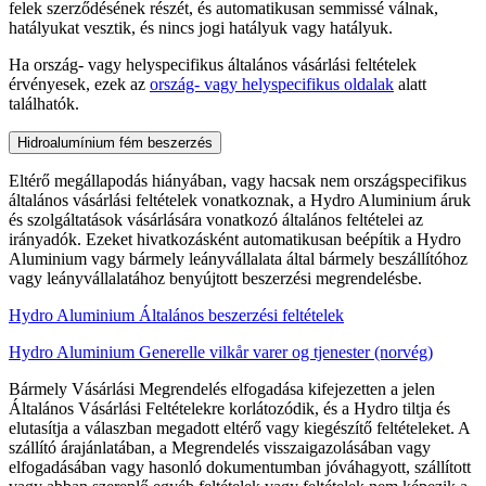
felek szerződésének részét, és automatikusan semmissé válnak,
hatályukat vesztik, és nincs jogi hatályuk vagy hatályuk.
Ha ország- vagy helyspecifikus általános vásárlási feltételek
érvényesek, ezek az
ország- vagy helyspecifikus oldalak
alatt
találhatók.
Hidroalumínium fém beszerzés
Eltérő megállapodás hiányában, vagy hacsak nem országspecifikus
általános vásárlási feltételek vonatkoznak, a Hydro Aluminium áruk
és szolgáltatások vásárlására vonatkozó általános feltételei az
irányadók. Ezeket hivatkozásként automatikusan beépítik a Hydro
Aluminium vagy bármely leányvállalata által bármely beszállítóhoz
vagy leányvállalatához benyújtott beszerzési megrendelésbe.
Hydro Aluminium Általános beszerzési feltételek
Hydro Aluminium Generelle vilkår varer og tjenester (norvég)
Bármely Vásárlási Megrendelés elfogadása kifejezetten a jelen
Általános Vásárlási Feltételekre korlátozódik, és a Hydro tiltja és
elutasítja a válaszban megadott eltérő vagy kiegészítő feltételeket. A
szállító árajánlatában, a Megrendelés visszaigazolásában vagy
elfogadásában vagy hasonló dokumentumban jóváhagyott, szállított