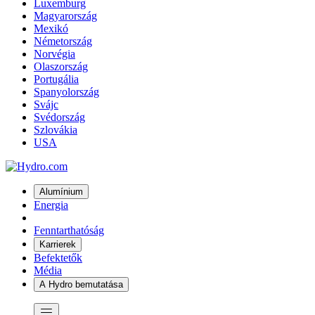
Luxemburg
Magyarország
Mexikó
Németország
Norvégia
Olaszország
Portugália
Spanyolország
Svájc
Svédország
Szlovákia
USA
Alumínium
Energia
Fenntarthatóság
Karrierek
Befektetők
Média
A Hydro bemutatása