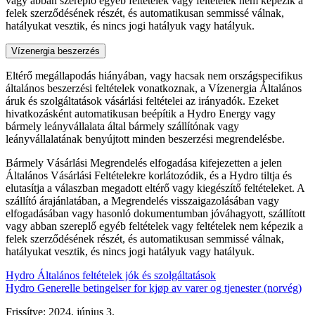
vagy abban szereplő egyéb feltételek vagy feltételek nem képezik a
felek szerződésének részét, és automatikusan semmissé válnak,
hatályukat vesztik, és nincs jogi hatályuk vagy hatályuk.
Vízenergia beszerzés
Eltérő megállapodás hiányában, vagy hacsak nem országspecifikus
általános beszerzési feltételek vonatkoznak, a Vízenergia Általános
áruk és szolgáltatások vásárlási feltételei az irányadók. Ezeket
hivatkozásként automatikusan beépítik a Hydro Energy vagy
bármely leányvállalata által bármely szállítónak vagy
leányvállalatának benyújtott minden beszerzési megrendelésbe.
Bármely Vásárlási Megrendelés elfogadása kifejezetten a jelen
Általános Vásárlási Feltételekre korlátozódik, és a Hydro tiltja és
elutasítja a válaszban megadott eltérő vagy kiegészítő feltételeket. A
szállító árajánlatában, a Megrendelés visszaigazolásában vagy
elfogadásában vagy hasonló dokumentumban jóváhagyott, szállított
vagy abban szereplő egyéb feltételek vagy feltételek nem képezik a
felek szerződésének részét, és automatikusan semmissé válnak,
hatályukat vesztik, és nincs jogi hatályuk vagy hatályuk.
Hydro Általános feltételek jók és szolgáltatások
Hydro Generelle betingelser for kjøp av varer og tjenester (norvég)
Frissítve: 2024. június 3.