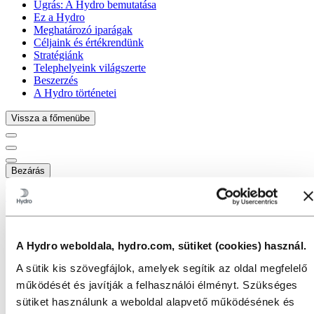
Ugrás:
A Hydro bemutatása
Ez a Hydro
Meghatározó iparágak
Céljaink és értékrendünk
Stratégiánk
Telephelyeink világszerte
Beszerzés
A Hydro történetei
Vissza a főmenübe
Bezárás
A Hydro bemutatása
Ez a Hydro
Meghatározó iparágak
A Hydro weboldala, hydro.com, sütiket (cookies) használ.
Céljaink és értékrendünk
Stratégiánk
A sütik kis szövegfájlok, amelyek segítik az oldal megfelelő
Telephelyeink világszerte
Beszerzés
működését és javítják a felhasználói élményt. Szükséges
A Hydro történetei
sütiket használunk a weboldal alapvető működésének és