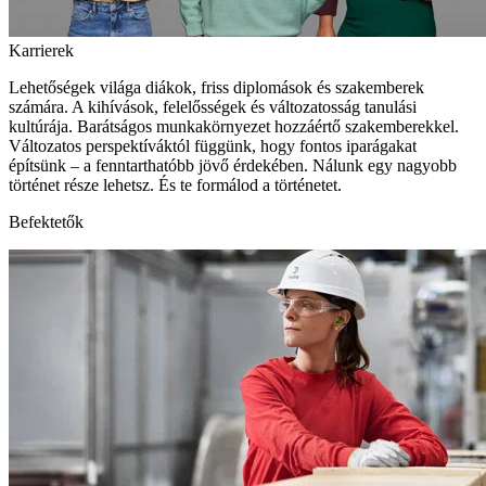
Karrierek
Lehetőségek világa diákok, friss diplomások és szakemberek
számára. A kihívások, felelősségek és változatosság tanulási
kultúrája. Barátságos munkakörnyezet hozzáértő szakemberekkel.
Változatos perspektíváktól függünk, hogy fontos iparágakat
építsünk – a fenntarthatóbb jövő érdekében. Nálunk egy nagyobb
történet része lehetsz. És te formálod a történetet.
Befektetők