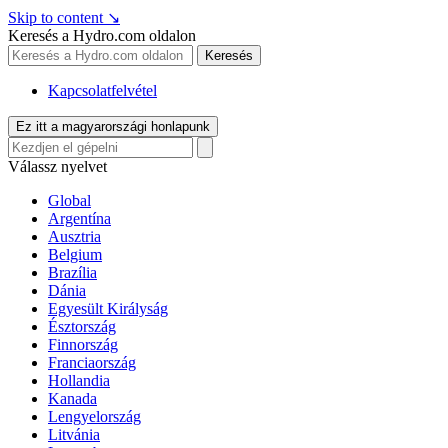
Skip to content
↘
Keresés a Hydro.com oldalon
Keresés
Kapcsolatfelvétel
Ez itt a magyarországi honlapunk
Válassz nyelvet
Global
Argentína
Ausztria
Belgium
Brazília
Dánia
Egyesült Királyság
Észtország
Finnország
Franciaország
Hollandia
Kanada
Lengyelország
Litvánia