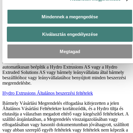
Beszerzési szervezetünk
decentralizált, hogy megfeleljen a világ
különböző üzleti területeinek. Bár
az egyes minősítési
Mindennek a megengedése
követelmények eltérőek lehetnek, a beszerzésre és a minősítési
folyamatra vonatkozó vállalati irányelveink minden üzleti területen
közösek
.
Kiválasztás engedélyezése
Hidroextrudálások beszerzése
Eltérő megállapodás hiányában, vagy hacsak nem országspecifikus
Megtagad
általános beszerzési feltételek vonatkoznak, a Hydro Extrusions
szabványos vásárlási feltételei az irányadók. Ezeket hivatkozásként
automatikusan beépítik a Hydro Extrusions AS vagy a Hydro
Extruded Solutions AS vagy bármely leányvállalata által bármely
beszállítóhoz vagy leányvállalatához benyújtott minden beszerzési
megrendelésbe.
Hydro Extrusions Általános beszerzési feltételek
Bármely Vásárlási Megrendelés elfogadása kifejezetten a jelen
Általános Vásárlási Feltételekre korlátozódik, és a Hydro tiltja és
elutasítja a válaszban megadott eltérő vagy kiegészítő feltételeket. A
szállító árajánlatában, a Megrendelés visszaigazolásában vagy
elfogadásában vagy hasonló dokumentumban jóváhagyott, szállított
vagy abban szereplő egyéb feltételek vagy feltételek nem képezik a