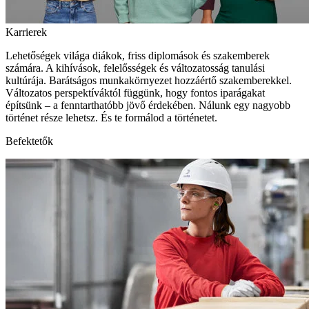
Karrierek
Lehetőségek világa diákok, friss diplomások és szakemberek
számára. A kihívások, felelősségek és változatosság tanulási
kultúrája. Barátságos munkakörnyezet hozzáértő szakemberekkel.
Változatos perspektíváktól függünk, hogy fontos iparágakat
építsünk – a fenntarthatóbb jövő érdekében. Nálunk egy nagyobb
történet része lehetsz. És te formálod a történetet.
Befektetők