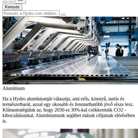
Keresés
Alumínium
Ha a Hydro alumíniumját választja, ami erős, könnyű, tartós és
természetbarát, azzal egy okosabb és fenntarthatóbb jövő része lesz.
Klímastratégiánk az, hogy 2030-ra 30%-kal csökkentsük CO2 -
kibocsátásunkat. Alumíniumunk segíthet mások céljainak elérésében
is.