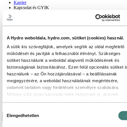
Karrier
Kapcsolat és GYIK
Gyakran ismételt kérdések a Hydro
karrierlehetőségeiről
A Hydro weboldala, hydro.com, sütiket (cookies) használ.
Kérdése van a jelentkezési folyamattal kapcsolatban? Itt megtalálja a
válaszokat.
A sütik kis szövegfájlok, amelyek segítik az oldal megfelelő
működését és javítják a felhasználói élményt. Szükséges
sütiket használunk a weboldal alapvető működésének és
biztonságának biztosításához. Ezen felül opcionális sütiket i
használunk – az Ön hozzájárulásával – a beállításainak
megjegyzésére, a weboldal használatának megértésére,
valamint tartalom vagy hirdetések személyre szabására.
Néhány sütit olyan harmadik felek helyeznek el, akiknek
eszközeit biztonsági, elemzési vagy hirdetési célokra
használjuk. Ezek a harmadik felek a weboldalunk használatá
Hozzájárulás
gyűjtött információkat kombinálhatják más, Ön által megadot
Szeretnék a Hydro-nál dolgozni, de jelenleg nincs számomra érdekes
Elengedhetetlen
kiválasztása
nyitott pozíció. Küldhetek önéletrajzot a HR-nek?
adatokkal, vagy olyan adatokkal, amelyeket az ő szolgáltatá