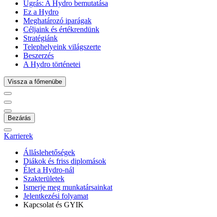
Ugrás:
A Hydro bemutatása
Ez a Hydro
Meghatározó iparágak
Céljaink és értékrendünk
Stratégiánk
Telephelyeink világszerte
Beszerzés
A Hydro történetei
Vissza a főmenübe
Bezárás
Karrierek
Álláslehetőségek
Diákok és friss diplomások
Élet a Hydro-nál
Szakterületek
Ismerje meg munkatársainkat
Jelentkezési folyamat
Kapcsolat és GYIK