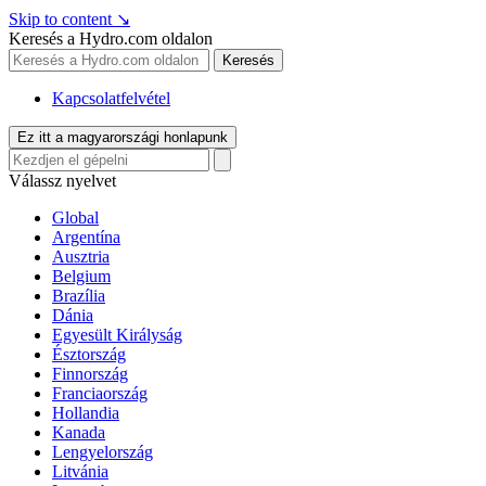
Skip to content
↘
Keresés a Hydro.com oldalon
Keresés
Kapcsolatfelvétel
Ez itt a magyarországi honlapunk
Válassz nyelvet
Global
Argentína
Ausztria
Belgium
Brazília
Dánia
Egyesült Királyság
Észtország
Finnország
Franciaország
Hollandia
Kanada
Lengyelország
Litvánia