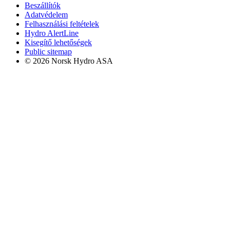
Beszállítók
Adatvédelem
Felhasználási feltételek
Hydro AlertLine
Kisegítő lehetőségek
Public sitemap
© 2026 Norsk Hydro ASA