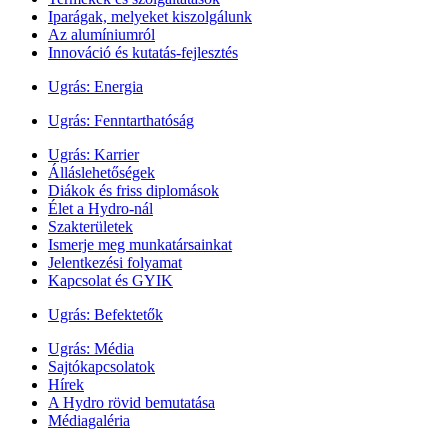
Iparágak, melyeket kiszolgálunk
Az alumíniumról
Innováció és kutatás-fejlesztés
Ugrás:
Energia
Ugrás:
Fenntarthatóság
Ugrás:
Karrier
Álláslehetőségek
Diákok és friss diplomások
Élet a Hydro-nál
Szakterületek
Ismerje meg munkatársainkat
Jelentkezési folyamat
Kapcsolat és GYIK
Ugrás:
Befektetők
Ugrás:
Média
Sajtókapcsolatok
Hírek
A Hydro rövid bemutatása
Médiagaléria