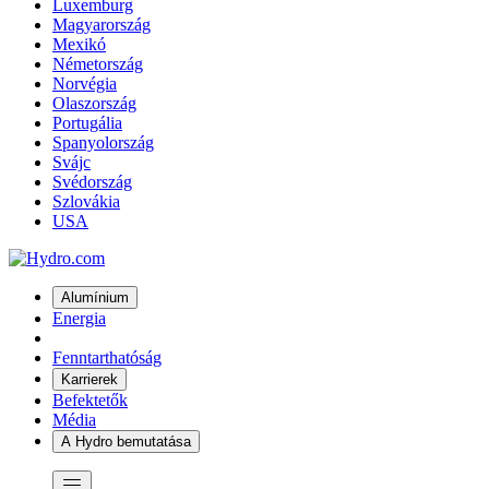
Luxemburg
Magyarország
Mexikó
Németország
Norvégia
Olaszország
Portugália
Spanyolország
Svájc
Svédország
Szlovákia
USA
Alumínium
Energia
Fenntarthatóság
Karrierek
Befektetők
Média
A Hydro bemutatása