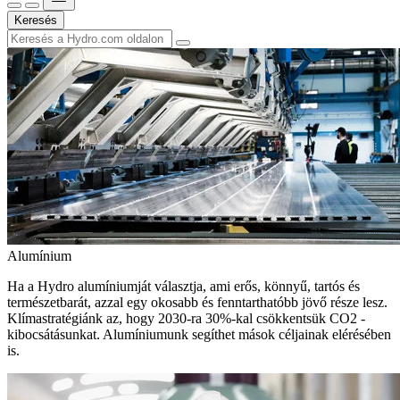
Keresés
Alumínium
Ha a Hydro alumíniumját választja, ami erős, könnyű, tartós és
természetbarát, azzal egy okosabb és fenntarthatóbb jövő része lesz.
Klímastratégiánk az, hogy 2030-ra 30%-kal csökkentsük CO2 -
kibocsátásunkat. Alumíniumunk segíthet mások céljainak elérésében
is.