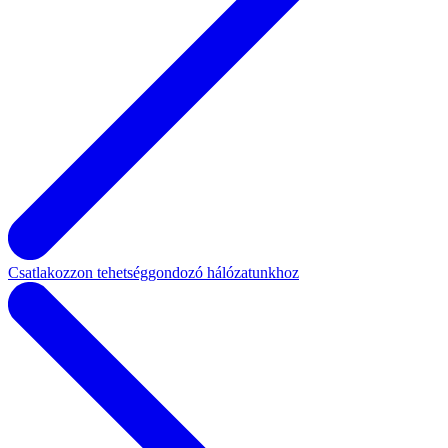
Csatlakozzon tehetséggondozó hálózatunkhoz