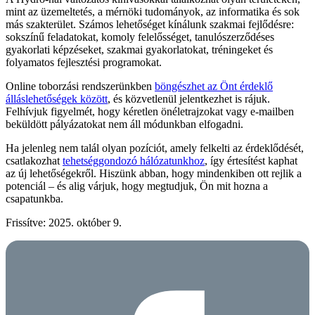
mint az üzemeltetés, a mérnöki tudományok, az informatika és sok
más szakterület. Számos lehetőséget kínálunk szakmai fejlődésre:
sokszínű feladatokat, komoly felelősséget, tanulószerződéses
gyakorlati képzéseket, szakmai gyakorlatokat, tréningeket és
folyamatos fejlesztési programokat.
Online toborzási rendszerünkben
böngészhet az Önt érdeklő
álláslehetőségek között
, és közvetlenül jelentkezhet is rájuk.
Felhívjuk figyelmét, hogy kéretlen önéletrajzokat vagy e-mailben
beküldött pályázatokat nem áll módunkban elfogadni.
Ha jelenleg nem talál olyan pozíciót, amely felkelti az érdeklődését,
csatlakozhat
tehetséggondozó hálózatunkhoz
, így értesítést kaphat
az új lehetőségekről. Hiszünk abban, hogy mindenkiben ott rejlik a
potenciál – és alig várjuk, hogy megtudjuk, Ön mit hozna a
csapatunkba.
Frissítve: 2025. október 9.