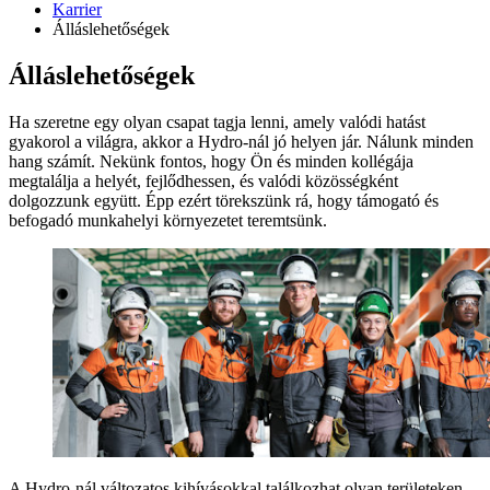
Karrier
Álláslehetőségek
Álláslehetőségek
Ha szeretne egy olyan csapat tagja lenni, amely valódi hatást
gyakorol a világra, akkor a Hydro-nál jó helyen jár. Nálunk minden
hang számít. Nekünk fontos, hogy Ön és minden kollégája
megtalálja a helyét, fejlődhessen, és valódi közösségként
dolgozzunk együtt. Épp ezért törekszünk rá, hogy támogató és
befogadó munkahelyi környezetet teremtsünk.
A Hydro-nál változatos kihívásokkal találkozhat olyan területeken,