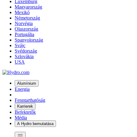
Luxemburg
Magyarország
Mexikó
Németország
Norvégia
Olaszország
Portugália
Spanyolország
Svájc
Svédország
Szlovákia
USA
Alumínium
Energia
Fenntarthatóság
Karrierek
Befektetők
Média
A Hydro bemutatása