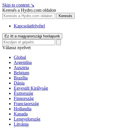
Skip to content
↘
Keresés a Hydro.com oldalon
Keresés
Kapcsolatfelvétel
Ez itt a magyarországi honlapunk
Válassz nyelvet
Global
Argentína
Ausztria
Belgium
Brazília
Dánia
Egyesült Királyság
Észtország
Finnország
Franciaország
Hollandia
Kanada
Lengyelország
Litvánia