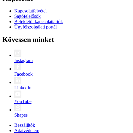
Kapcsolatfelvétel
Sajtófelelősök
Befektetői kapcsolattartók
Ügyfélszolgálati portál
Kövessen minket
Instagram
Facebook
LinkedIn
YouTube
Shapes
Beszállítók
Adatvédelem