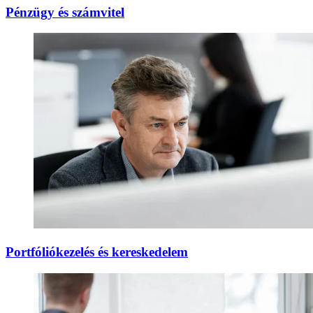
Pénzügy és számvitel
Portfóliókezelés és kereskedelem