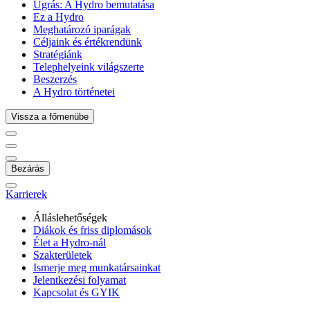
Ugrás:
A Hydro bemutatása
Ez a Hydro
Meghatározó iparágak
Céljaink és értékrendünk
Stratégiánk
Telephelyeink világszerte
Beszerzés
A Hydro történetei
Vissza a főmenübe
Bezárás
Karrierek
Álláslehetőségek
Diákok és friss diplomások
Élet a Hydro-nál
Szakterületek
Ismerje meg munkatársainkat
Jelentkezési folyamat
Kapcsolat és GYIK