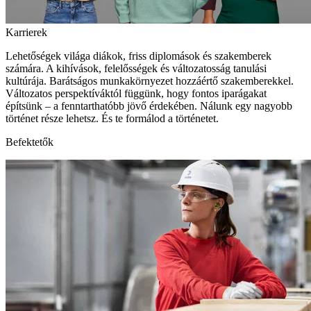
Karrierek
Lehetőségek világa diákok, friss diplomások és szakemberek
számára. A kihívások, felelősségek és változatosság tanulási
kultúrája. Barátságos munkakörnyezet hozzáértő szakemberekkel.
Változatos perspektíváktól függünk, hogy fontos iparágakat
építsünk – a fenntarthatóbb jövő érdekében. Nálunk egy nagyobb
történet része lehetsz. És te formálod a történetet.
Befektetők