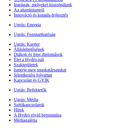
Iparágak, melyeket kiszolgálunk
Az alumíniumról
Innováció és kutatás-fejlesztés
Ugrás:
Energia
Ugrás:
Fenntarthatóság
Ugrás:
Karrier
Álláslehetőségek
Diákok és friss diplomások
Élet a Hydro-nál
Szakterületek
Ismerje meg munkatársainkat
Jelentkezési folyamat
Kapcsolat és GYIK
Ugrás:
Befektetők
Ugrás:
Média
Sajtókapcsolatok
Hírek
A Hydro rövid bemutatása
Médiagaléria