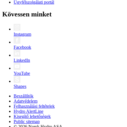
Ügyfélszolgálati portál
Kövessen minket
Instagram
Facebook
LinkedIn
YouTube
Shapes
Beszállítók
Adatvédelem
Felhasználási feltételek
Hydro AlertLine
Kisegítő lehetőségek
Public sitemap
© 2026 Norsk Hydro ASA