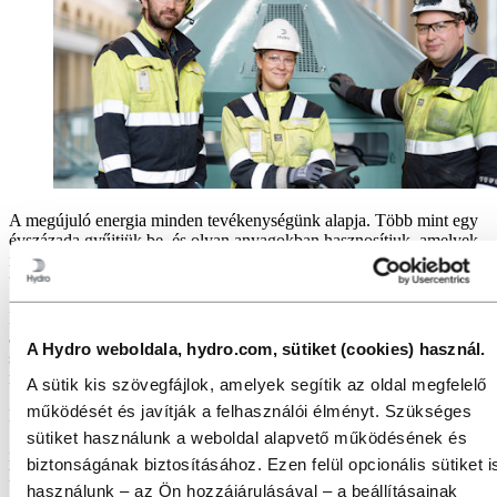
A megújuló energia minden tevékenységünk alapja. Több mint egy
évszázada gyűjtjük be, és olyan anyagokban hasznosítjuk, amelyek
megoldást nyújtanak az éghajlatváltozásra, a villamosításra és az
urbanizációra.
Ma arra törekszünk, hogy úttörő szerepet vállaljunk az
alumíniumipar zöld átállásában. A vízenergián, a napenergián és a
A Hydro weboldala, hydro.com, sütiket (cookies) használ.
szélenergián alapuló alumíniumot körülbelül a globális átlag
negyedét kitevő karbonlábnyommal gyártjuk.
A sütik kis szövegfájlok, amelyek segítik az oldal megfelelő
működését és javítják a felhasználói élményt. Szükséges
Norvégiában a Hydro elsődleges alumíniumtermelési kapacitása
100%-ban megújuló energián alapul. Vállatunknál, világszerte, a
sütiket használunk a weboldal alapvető működésének és
megújuló energia aránya meghaladja a 70 százalékot, ami jelentős
biztonságának biztosításához. Ezen felül opcionális sütiket i
hatással van a szén-dioxid-kibocsátás csökkentésére.
használunk – az Ön hozzájárulásával – a beállításainak