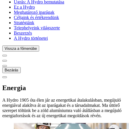
Ugrás:
A Hydro bemutatása
Ez a Hydro
Meghatározó iparágak
Céljaink és értékrendünk
Stratégiánk
Telephelyeink világszerte
Beszerzés
A Hydro történetei
Vissza a főmenübe
Bezárás
Energia
A Hydro 1905 óta élen jár az energetikai átalakulásban, megújuló
energiával alakítva át az iparágakat és a társadalmakat. Ma úttörő
szerepet töltünk be a zöld alumíniumra való átállásban a megújuló
energiaforrások és az új energetikai megoldások révén.