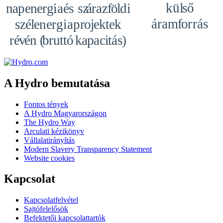
kül
s
ő
n
a
p
e
n
e
r
gia
é
s sz
á
r
az
f
ö
l
di
á
r
a
m
f
o
r
r
ás
s
z
é
l
e
n
e
r
gia
p
r
o
j
e
k
t
e
k
r
é
v
é
n (
b
r
u
t
t
ó
k
a
p
a
c
i
t
á
s
)
A Hydro bemutatása
Fontos tények
A Hydro Magyarországon
The Hydro Way
Arculati kézikönyv
Vállalatirányítás
Modern Slavery Transparency Statement
Website cookies
Kapcsolat
Kapcsolatfelvétel
Sajtófelelősök
Befektetői kapcsolattartók