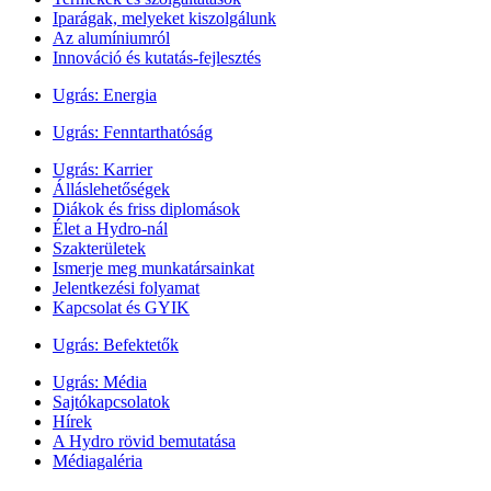
Iparágak, melyeket kiszolgálunk
Az alumíniumról
Innováció és kutatás-fejlesztés
Ugrás:
Energia
Ugrás:
Fenntarthatóság
Ugrás:
Karrier
Álláslehetőségek
Diákok és friss diplomások
Élet a Hydro-nál
Szakterületek
Ismerje meg munkatársainkat
Jelentkezési folyamat
Kapcsolat és GYIK
Ugrás:
Befektetők
Ugrás:
Média
Sajtókapcsolatok
Hírek
A Hydro rövid bemutatása
Médiagaléria