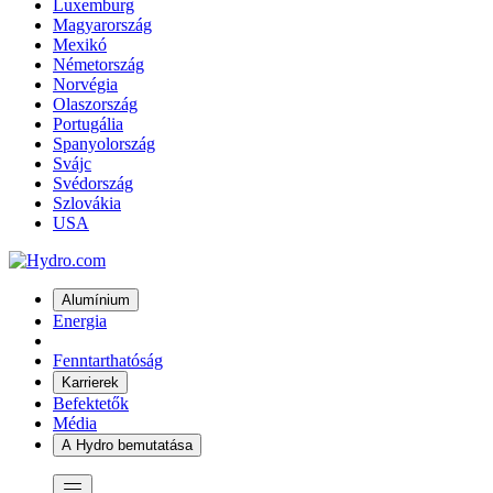
Luxemburg
Magyarország
Mexikó
Németország
Norvégia
Olaszország
Portugália
Spanyolország
Svájc
Svédország
Szlovákia
USA
Alumínium
Energia
Fenntarthatóság
Karrierek
Befektetők
Média
A Hydro bemutatása