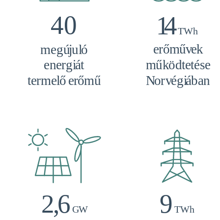
40
1
4
TWh
e
r
ő
m
ű
v
e
k
m
egú
j
u
l
ó
m
ű
k
ö
d
t
e
t
é
s
e
e
n
e
r
gi
á
t
N
o
r
v
égi
á
b
a
n
t
e
r
m
e
l
ő
e
r
ő
m
ű
9
2
,
6
TWh
G
W