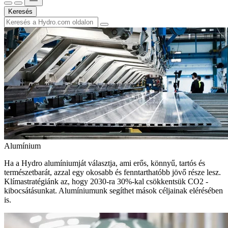
Keresés
Alumínium
Ha a Hydro alumíniumját választja, ami erős, könnyű, tartós és
természetbarát, azzal egy okosabb és fenntarthatóbb jövő része lesz.
Klímastratégiánk az, hogy 2030-ra 30%-kal csökkentsük CO2 -
kibocsátásunkat. Alumíniumunk segíthet mások céljainak elérésében
is.