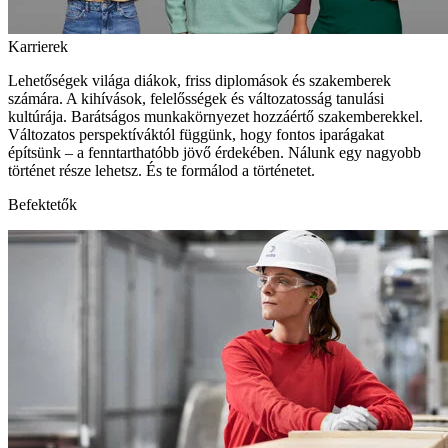
Karrierek
Lehetőségek világa diákok, friss diplomások és szakemberek
számára. A kihívások, felelősségek és változatosság tanulási
kultúrája. Barátságos munkakörnyezet hozzáértő szakemberekkel.
Változatos perspektíváktól függünk, hogy fontos iparágakat
építsünk – a fenntarthatóbb jövő érdekében. Nálunk egy nagyobb
történet része lehetsz. És te formálod a történetet.
Befektetők