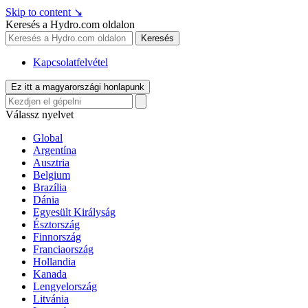
Skip to content
↘
Keresés a Hydro.com oldalon
Keresés
Kapcsolatfelvétel
Ez itt a magyarországi honlapunk
Válassz nyelvet
Global
Argentína
Ausztria
Belgium
Brazília
Dánia
Egyesült Királyság
Észtország
Finnország
Franciaország
Hollandia
Kanada
Lengyelország
Litvánia