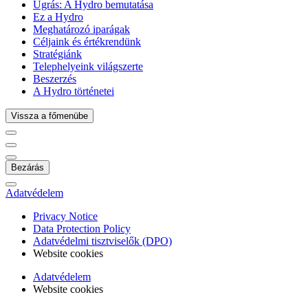
Ugrás:
A Hydro bemutatása
Ez a Hydro
Meghatározó iparágak
Céljaink és értékrendünk
Stratégiánk
Telephelyeink világszerte
Beszerzés
A Hydro történetei
Vissza a főmenübe
Bezárás
Adatvédelem
Privacy Notice
Data Protection Policy
Adatvédelmi tisztviselők (DPO)
Website cookies
Adatvédelem
Website cookies