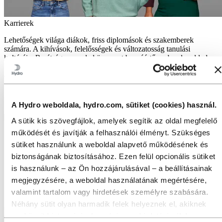
Karrierek
Lehetőségek világa diákok, friss diplomások és szakemberek
számára. A kihívások, felelősségek és változatosság tanulási
kultúrája. Barátságos munkakörnyezet hozzáértő szakemberekkel.
Változatos perspektíváktól függünk, hogy fontos iparágakat
építsünk – a fenntarthatóbb jövő érdekében. Nálunk egy nagyobb
történet része lehetsz. És te formálod a történetet.
Befektetők
A Hydro weboldala, hydro.com, sütiket (cookies) használ.
A sütik kis szövegfájlok, amelyek segítik az oldal megfelelő
működését és javítják a felhasználói élményt. Szükséges
sütiket használunk a weboldal alapvető működésének és
biztonságának biztosításához. Ezen felül opcionális sütiket
is használunk – az Ön hozzájárulásával – a beállításainak
megjegyzésére, a weboldal használatának megértésére,
valamint tartalom vagy hirdetések személyre szabására.
Néhány sütit olyan harmadik felek helyeznek el, akiknek
eszközeit biztonsági, elemzési vagy hirdetési célokra