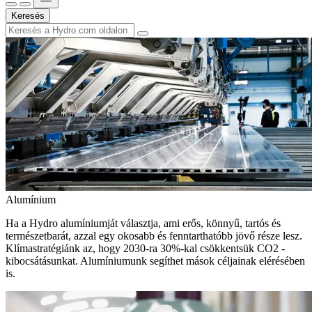
Keresés
Alumínium
Ha a Hydro alumíniumját választja, ami erős, könnyű, tartós és
természetbarát, azzal egy okosabb és fenntarthatóbb jövő része lesz.
Klímastratégiánk az, hogy 2030-ra 30%-kal csökkentsük CO2 -
kibocsátásunkat. Alumíniumunk segíthet mások céljainak elérésében
is.