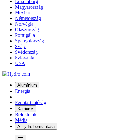
Luxemburg
Magyarország
Mexikó
Németország
Norvégia
Olaszország
Portugália
Spanyolország
Svájc
Svédország
Szlovákia
USA
Alumínium
Energia
Fenntarthatóság
Karrierek
Befektetők
Média
A Hydro bemutatása