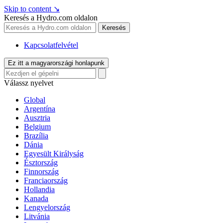
Skip to content
↘
Keresés a Hydro.com oldalon
Keresés
Kapcsolatfelvétel
Ez itt a magyarországi honlapunk
Válassz nyelvet
Global
Argentína
Ausztria
Belgium
Brazília
Dánia
Egyesült Királyság
Észtország
Finnország
Franciaország
Hollandia
Kanada
Lengyelország
Litvánia