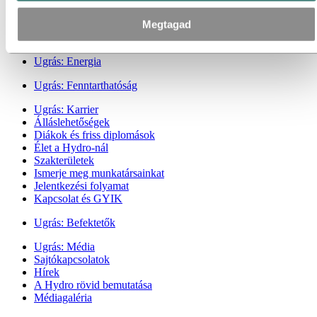
Iparágak, melyeket kiszolgálunk
Megtagad
Az alumíniumról
Innováció és kutatás-fejlesztés
Ugrás:
Energia
Ugrás:
Fenntarthatóság
Ugrás:
Karrier
Álláslehetőségek
Diákok és friss diplomások
Élet a Hydro-nál
Szakterületek
Ismerje meg munkatársainkat
Jelentkezési folyamat
Kapcsolat és GYIK
Ugrás:
Befektetők
Ugrás:
Média
Sajtókapcsolatok
Hírek
A Hydro rövid bemutatása
Médiagaléria