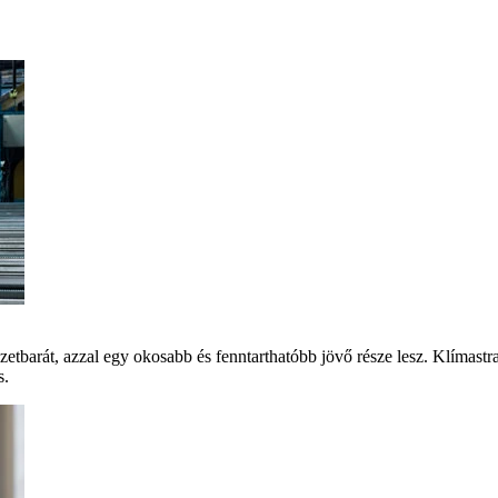
szetbarát, azzal egy okosabb és fenntarthatóbb jövő része lesz. Klíma
s.