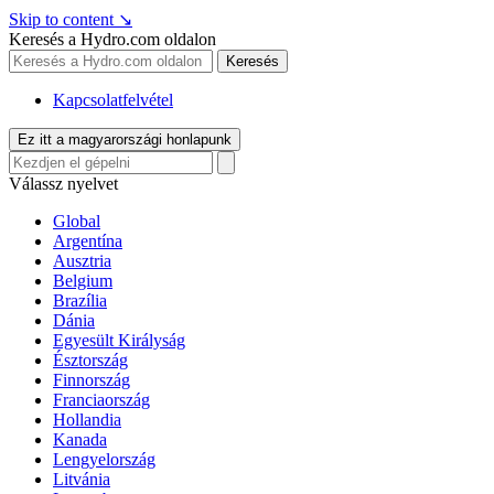
Skip to content
↘
Keresés a Hydro.com oldalon
Keresés
Kapcsolatfelvétel
Ez itt a magyarországi honlapunk
Válassz nyelvet
Global
Argentína
Ausztria
Belgium
Brazília
Dánia
Egyesült Királyság
Észtország
Finnország
Franciaország
Hollandia
Kanada
Lengyelország
Litvánia