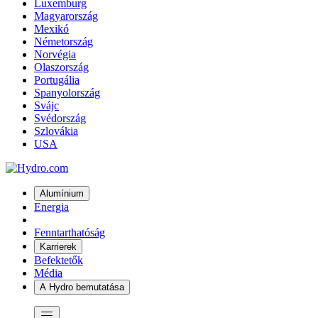
Luxemburg
Magyarország
Mexikó
Németország
Norvégia
Olaszország
Portugália
Spanyolország
Svájc
Svédország
Szlovákia
USA
Alumínium
Energia
Fenntarthatóság
Karrierek
Befektetők
Média
A Hydro bemutatása