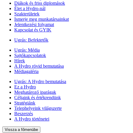
Diákok és friss diplomások
Élet a Hydro-nál
Szakterületek
Ismerje meg munkatársainkat
Jelentkezési folyamat
Kapcsolat és GYIK
Ugrás:
Befektetők
Ugrás:
Média
Sajtókapcsolatok
Hírek
A Hydro rövid bemutatása
Médiagaléria
Ugrás:
A Hydro bemutatása
Ez a Hydro
Meghatározó iparágak
Céljaink és értékrendünk
Stratégiánk
Telephelyeink világszerte
Beszerzés
A Hydro történetei
Vissza a főmenübe