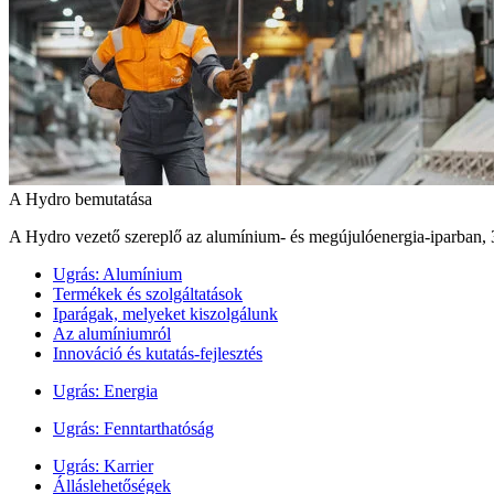
A Hydro bemutatása
A Hydro vezető szereplő az alumínium- és megújulóenergia‑iparban, 
Ugrás:
Alumínium
Termékek és szolgáltatások
Iparágak, melyeket kiszolgálunk
Az alumíniumról
Innováció és kutatás-fejlesztés
Ugrás:
Energia
Ugrás:
Fenntarthatóság
Ugrás:
Karrier
Álláslehetőségek