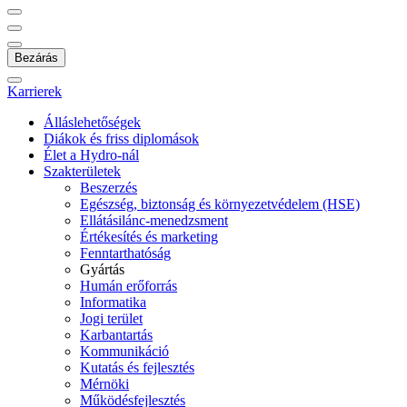
Bezárás
Karrierek
Álláslehetőségek
Diákok és friss diplomások
Élet a Hydro-nál
Szakterületek
Beszerzés
Egészség, biztonság és környezetvédelem (HSE)
Ellátásilánc-menedzsment
Értékesítés és marketing
Fenntarthatóság
Gyártás
Humán erőforrás
Informatika
Jogi terület
Karbantartás
Kommunikáció
Kutatás és fejlesztés
Mérnöki
Működésfejlesztés