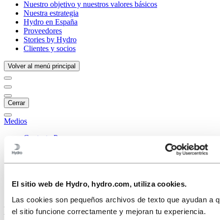
Nuestro objetivo y nuestros valores básicos
Nuestra estrategia
Hydro en España
Proveedores
Stories by Hydro
Clientes y socios
Volver al menú principal
Cerrar
Medios
Contacto Prensa
Noticias
Hydro de un vistazo
Galería multimedia
Medios
El sitio web de Hydro, hydro.com, utiliza cookies.
Hydro de un vistazo
Las cookies son pequeños archivos de texto que ayudan a 
Hydro de un vistazo
el sitio funcione correctamente y mejoran tu experiencia.