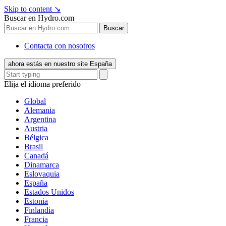
Skip to content
↘
Buscar en Hydro.com
Buscar
Contacta con nosotros
ahora estás en nuestro site España
Elija el idioma preferido
Global
Alemania
Argentina
Austria
Bélgica
Brasil
Canadá
Dinamarca
Eslovaquia
España
Estados Unidos
Estonia
Finlandia
Francia