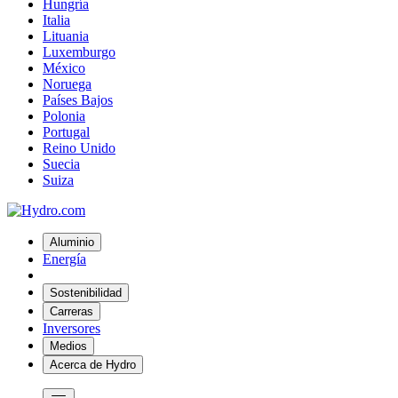
Hungría
Italia
Lituania
Luxemburgo
México
Noruega
Países Bajos
Polonia
Portugal
Reino Unido
Suecia
Suiza
Aluminio
Energía
Sostenibilidad
Carreras
Inversores
Medios
Acerca de Hydro