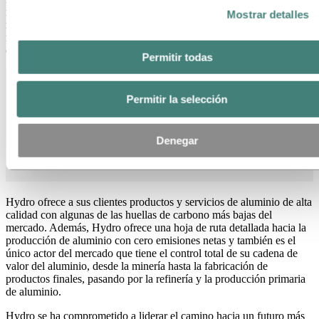
negocios, Hydro está presente en una amplia gama de segmentos del
Mostrar detalles
mercado del aluminio, energía, reciclaje de metales, energías
renovables y baterías, aportando infinidad de conocimientos y
competencias.
Permitir todas
Permitir la selección
3
2 000
40
1
20
Denegar
e
m
p
l
e
a
d
os
pa
í
s
e
s
a
ñ
os
Hydro ofrece a sus clientes productos y servicios de aluminio de alta
calidad con algunas de las huellas de carbono más bajas del
mercado. Además, Hydro ofrece una hoja de ruta detallada hacia la
producción de aluminio con cero emisiones netas y también es el
único actor del mercado que tiene el control total de su cadena de
valor del aluminio, desde la minería hasta la fabricación de
productos finales, pasando por la refinería y la producción primaria
de aluminio.
Hydro se ha comprometido a liderar el camino hacia un futuro más